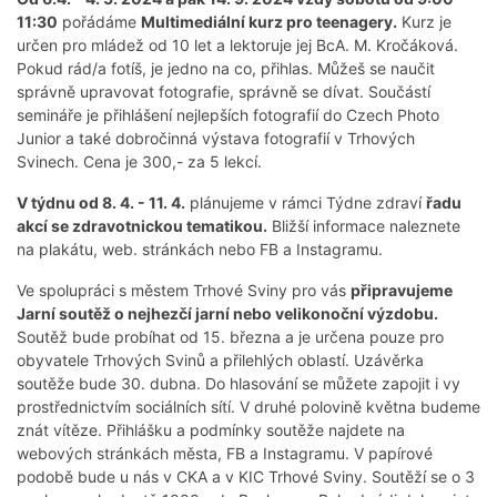
11:30
pořádáme
Multimediální kurz pro teenagery.
Kurz je
určen pro mládež od 10 let a lektoruje jej BcA. M. Kročáková.
Pokud rád/a fotíš, je jedno na co, přihlas. Můžeš se naučit
správně upravovat fotografie, správně se dívat. Součástí
semináře je přihlášení nejlepších fotografií do Czech Photo
Junior a také dobročinná výstava fotografií v Trhových
Svinech. Cena je 300,- za 5 lekcí.
V týdnu od 8. 4. - 11. 4.
plánujeme v rámci Týdne zdraví
řadu
akcí se zdravotnickou tematikou.
Bližší informace naleznete
na plakátu, web. stránkách nebo FB a Instagramu.
Ve spolupráci s městem Trhové Sviny pro vás
připravujeme
Jarní soutěž o nejhezčí jarní nebo velikonoční výzdobu.
Soutěž bude probíhat od 15. března a je určena pouze pro
obyvatele Trhových Svinů a přilehlých oblastí. Uzávěrka
soutěže bude 30. dubna. Do hlasování se můžete zapojit i vy
prostřednictvím sociálních sítí. V druhé polovině května budeme
znát vítěze. Přihlášku a podmínky soutěže najdete na
webových stránkách města, FB a Instagramu. V papírové
podobě bude u nás v CKA a v KIC Trhové Sviny. Soutěží se o 3