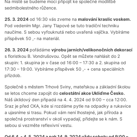
Na místě se budeme moci připojit ke společné modlitbě
sedmibolestného růžence.
25. 3. 2024
od 16:30 vás zveme na
malování kraslic voskem.
Pod vedením Mgr. Jany Tlapové se tuto tradiční techniku
naučíme. S sebou vyfouknutá nebo uvařená vajíčka. Vybíráme
příspěvek 50 ,- na materiál.
26. 3. 2024
pořádáme
výrobu jarních/velikonočních dekorací
s floristkou B. Vondrušovou. Opět se můžete nahlásit do 2
skupin: 1. skupina je v čase od 16:00 – 17:30 a 2. skupina od
17:30 – 19:00. Vybíráme příspěvek 50 ,- + cena speciálních
přízdob.
Společně s městem Trhové Sviny, mateřskou a základní školou
se letos chceme zapojit do
celostátní akce Ukliďme Česko.
Náš úklidový den připadá na 4. 4. 2024 od 9:00 – cca 12:00.
Sraz je před CKA, kde si rozdáme pytle na odpadky a rukavice
a ujasníme si trasu. Pokud vám není lhostejné, jak příroda a
společná prostranství v okolí vypadají, přidejte se k nám. S
sebou si vezměte reflexivní vestu.
Od 6.4. - 4. 5. 2024 a pak 14. 9. 2024 vždy sobotu od 9:00 –