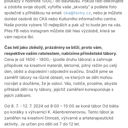
poukazy v hodnotě 1000,- do Bauhausu. Pokud rádi dekorujete
a zdobíte svoje obydlí, vyfoťte vaše „skvosty“ a pošlete foto
společně s přihláškou na email:
cka@tsviny.cz
, nebo je můžete
donést osobně do CKA nebo Kulturního informačního centra.
Naše porota vybere 10 nejlepších a pak už to bude jen na vás.
Přes FB nebo instagram můžete dát hlas výzdobě, která se
vám nejvíce líbí.
Čas letí jako zběsilý, prázdniny se blíží, proto vám,
respektive vašim ratolestem, nabízíme příměstské tábory.
Cena je od 1600 - 1800,- (podle druhu tábora) a zahrnuje
příspěvek na kreativní materiál, lektorné, pitný režim po celý
den, oběd a dopolední i odpolední svačinu. Snažili jsme se
zaměřit tábory na různé oblasti, ve kterých se děti mohou
rozvíjet a doufáme, že je osloví. Vás, rodiče, prosíme, abyste
přihlásili děti na ty tábory, jejichž zaměření koresponduje s
jejich zálibami.
Od 8. 7. - 12. 7. 2024 od 8:00 – 15:00 se koná tábor Od bláta
po korálky s výtvarnicí K. Ašenbrennerovou. Tento tábor je
zaměřen na kreativní činnosti, výtvarné a arteterapeutické
aktivity. Je určen pro děti od 7 do 12 let.