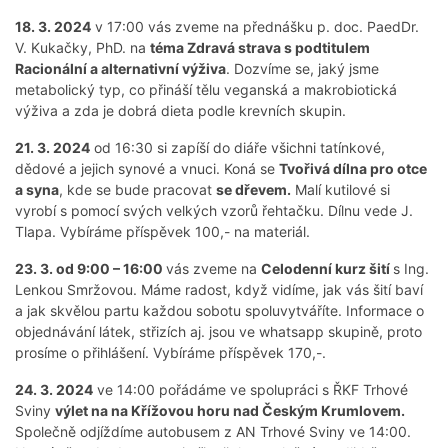
18. 3. 2024
v 17:00 vás zveme na přednášku p. doc. PaedDr.
V. Kukačky, PhD. na
téma Zdravá strava s podtitulem
Racionální a alternativní výživa
. Dozvíme se, jaký jsme
metabolický typ, co přináší tělu veganská a makrobiotická
výživa a zda je dobrá dieta podle krevních skupin.
21. 3. 2024
od 16:30 si zapíší do diáře všichni tatínkové,
dědové a jejich synové a vnuci. Koná se
Tvořivá dílna pro otce
a syna
, kde se bude pracovat
se dřevem.
Malí kutilové si
vyrobí s pomocí svých velkých vzorů řehtačku. Dílnu vede J.
Tlapa. Vybíráme příspěvek 100,- na materiál.
23. 3. od 9:00 – 16:00
vás zveme na
Celodenní kurz šití
s Ing.
Lenkou Smržovou. Máme radost, když vidíme, jak vás šití baví
a jak skvělou partu každou sobotu spoluvytváříte. Informace o
objednávání látek, střizích aj. jsou ve whatsapp skupině, proto
prosíme o přihlášení. Vybíráme příspěvek 170,-.
24. 3. 2024
ve 14:00 pořádáme ve spolupráci s ŘKF Trhové
Sviny
výlet na na Křížovou horu nad Českým Krumlovem.
Společně odjíždíme autobusem z AN Trhové Sviny ve 14:00.