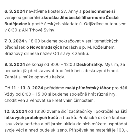
6. 3. 2024
navštívíme kostel Sv. Anny a
poslechneme si
veřejnou generální
zkoušku Jihočeské filharmonie České
Budějovice
k poctě českých skladatelů. Odjíždíme autobusem
v 8:30 z AN Trhové Sviny.
7. 3. 2024
v 18:00 budeme pokračovat v sérii tematických
přednášek
o Novohradských horách
s p. M. Koželuhem.
Březnový díl nese název Od slávy k zániku.
9. 3. 2024
se konají od 9:00 – 12:00
Deskohrátky.
Myslím, že
nemusím již představovat tradiční klání s deskovými hrami.
Zahrát si může opravdu každý.
Od
11. - 13. 3. 2024
pořádáme
malý příměstský tábor
pro děti.
Vždy od 8:00 – 15:00 si budeme společně hrát různé hry,
chodit ven a věnovat se kreativním činnostem.
12. 3. 2024
od 16:30 zveme šicí začátečníky i pokročilé na
šití
látkových pratelných košů
a boxíků. Praktické úložné krabice
jsou vždy potřeba a při jarním úklidu do nich můžete uspořádat
svoje věci a hned bude uklizeno. Příspěvek na materiál je 100,-.