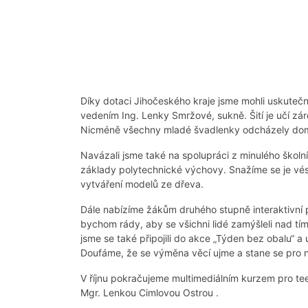
Díky dotaci Jihočeského kraje jsme mohli uskutečnit
vedením Ing. Lenky Smržové, sukně. Šití je učí záro
Nicméně všechny mladé švadlenky odcházely domů
Navázali jsme také na spolupráci z minulého školn
základy polytechnické výchovy. Snažíme se je vést 
vytváření modelů ze dřeva.
Dále nabízíme žákům druhého stupně interaktivní p
bychom rády, aby se všichni lidé zamýšleli nad tí
jsme se také připojili do akce „Týden bez obalu“ a u
Doufáme, že se výměna věcí ujme a stane se pro ná
V říjnu pokračujeme multimediálním kurzem pro te
Mgr. Lenkou Cimlovou Ostrou .