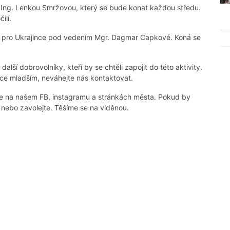
s Ing. Lenkou Smržovou, který se bude konat každou středu.
ilí.
a pro Ukrajince pod vedením Mgr. Dagmar Capkové. Koná se
lší dobrovolníky, kteří by se chtěli zapojit do této aktivity.
ce mladším, neváhejte nás kontaktovat.
le na našem FB, instagramu a stránkách města. Pokud by
e nebo zavolejte. Těšíme se na viděnou.