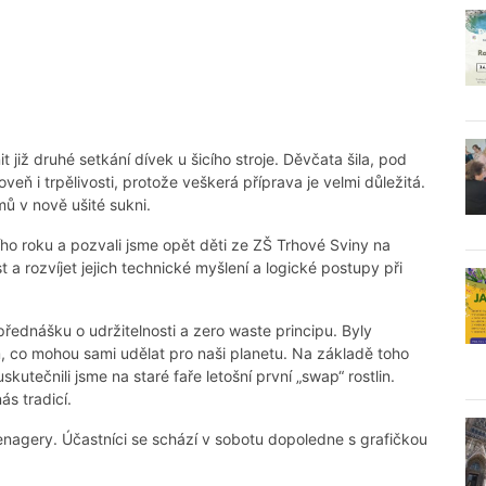
 již druhé setkání dívek u šicího stroje. Děvčata šila, pod
veň i trpělivosti, protože veškerá příprava je velmi důležitá.
 v nově ušité sukni.
ího roku a pozvali jsme opět děti ze ZŠ Trhové Sviny na
a rozvíjet jejich technické myšlení a logické postupy při
řednášku o udržitelnosti a zero waste principu. Byly
m, co mohou sami udělat pro naši planetu. Na základě toho
skutečnili jsme na staré faře letošní první „swap“ rostlin.
s tradicí.
enagery. Účastníci se schází v sobotu dopoledne s grafičkou