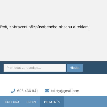
středí, zobrazení přizpůsobeného obsahu a reklam,
Hledat
608 436 941
tslisty@gmail.com
KULTURA
SPORT
OSTATNÍ