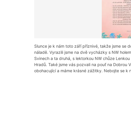
Slunce je k nám toto září příznivé, takže jsme se d
náladě. Vyrazili jsme na dvě vycházky s NW holemi.
Svinech a ta druhá, s lektorkou NW chůze Lenkou 
Hradů. Také jsme vás pozvali na pouť na Dobrou V
obohacující a máme krásné zážitky. Nebojte se k ná