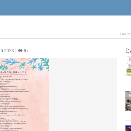
Jste zd
Da
áří 2023 |
9x