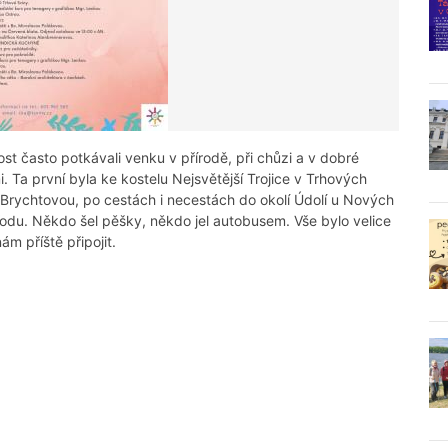
ost často potkávali venku v přírodě, při chůzi a v dobré
 Ta první byla ke kostelu Nejsvětější Trojice v Trhových
Brychtovou, po cestách i necestách do okolí Údolí u Nových
odu. Někdo šel pěšky, někdo jel autobusem. Vše bylo velice
m příště připojit.