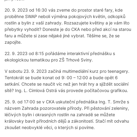
20. 9. 2023 od 16:30 vás zveme do prostor staré fary, kde
proběhne SWAP neboli výměna pokojových květin, odkopků
rostlin a bylin z vaší zahrady. Rozsazujete květiny a je vám líto
přebytky vyhodit? Doneste je do CKA nebo před akcí na starou
faru a můžete si zase nějaké jiné vybrat. Těšíme se, že se
zapojíte.
22. 9. 2023 od 8:15 pořádáme interaktivní přednášku s
ekologickou tematikou pro ZŠ Trhové Sviny.
V sobotu 23. 9. 2023 začíná multimediální kurz pro teenagery.
Tentokrát se bude konat od 9: 00 – 12:00 a bude opět 6
setkání. Chcete se naučit víc než jen hrát hry a sjíždět sociální
sítě? Ing. L. Cimlová Ostrá vás provede počítačovou grafikou.
25. 9. od 17:00 se v CKA uskuteční přednáška Ing. T. Smrže s
názvem Zahrada pozorovatele přírody. Při pěstování zeleniny,
léčivých bylin i okrasných rostlin na zahradě se můžete
královsky bavit přírodních dějů a zákonitostí. Stačí mít odvahu
zkoušet neobvyklé věci, o kterých si povíme.