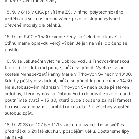
v 9:50 z AN Trhové Sviny.
15. 9. v 8:15 v CKA přivítáme ZŠ. V rámci polytechnického
vzdělávání si u nás budou žáci z prvního stupně vytvářet
dřevěné modely dle plánků.
16. 9. od 9:00 – 15:00 zveme ženy na Celodenní kurz šití.
Střihů máme opravdu velký výběr. Je jen na vás, do čeho se
pustíte.
16. 9. se uskuteční výlet na Dobrou Vodu s Trhovosvinenskou
farností. Ten kdo rád putuje, může se přidat. Vychází se od
kostela Nanebevzetí Panny Marie v Trhových Svinech v 10:00.
Kdo by pěšky nezvládnul, může se přidat k poutníkům v 14:30.
Na autobusovém nádraží v Trhových Svinech bude přistaven
autobus, který by nás na Dobrou Vodu dopravil. Závěrem bude
poutní mše svatá v 15:30, která bude sloužena za naši farnost.
Po mši svaté možnost prohlídky kostela. Pro všechny zajištěn
autobus zpět.
18. 9. 2023 od 10:15 – 11:15 zve organizace „Tichý svět“ na
přednášku o Ztrátě sluchu v pozdějším věku. Dostaneme tipy,
jak jí řešit.