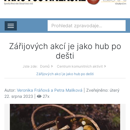
Rozbalit nabídku
Zářijových akcí je jako hub po
dešti
Jste zde:
Domů
Centrum komunitních aktivit
Zářijových akcí je jako hub po dešti
Autor:
Veronika Fráňová a Petra Malíková
| Zveřejněno: úterý
22. srpna 2023 |
27x