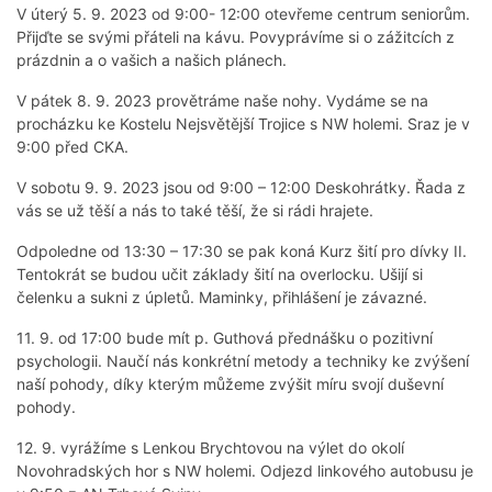
V úterý 5. 9. 2023 od 9:00- 12:00 otevřeme centrum seniorům.
Přijďte se svými přáteli na kávu. Povyprávíme si o zážitcích z
prázdnin a o vašich a našich plánech.
V pátek 8. 9. 2023 provětráme naše nohy. Vydáme se na
procházku ke Kostelu Nejsvětější Trojice s NW holemi. Sraz je v
9:00 před CKA.
V sobotu 9. 9. 2023 jsou od 9:00 – 12:00 Deskohrátky. Řada z
vás se už těší a nás to také těší, že si rádi hrajete.
Odpoledne od 13:30 – 17:30 se pak koná Kurz šití pro dívky II.
Tentokrát se budou učit základy šití na overlocku. Ušijí si
čelenku a sukni z úpletů. Maminky, přihlášení je závazné.
11. 9. od 17:00 bude mít p. Guthová přednášku o pozitivní
psychologii. Naučí nás konkrétní metody a techniky ke zvýšení
naší pohody, díky kterým můžeme zvýšit míru svojí duševní
pohody.
12. 9. vyrážíme s Lenkou Brychtovou na výlet do okolí
Novohradských hor s NW holemi. Odjezd linkového autobusu je