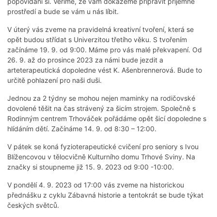
popovídání si. Věříme, že vám dokážeme připravit příjemné
prostředí a bude se vám u nás líbit.
V úterý vás zveme na pravidelná kreativní tvoření, která se
opět budou střídat s Univerzitou třetího věku. S tvořením
začínáme 19. 9. od 9:00. Máme pro vás malé překvapení. Od
26. 9. až do prosince 2023 za námi bude jezdit a
arteterapeutická dopoledne vést K. Ašenbrennerová. Bude to
určitě pohlazení pro naši duši.
Jednou za 2 týdny se mohou nejen maminky na rodičovské
dovolené těšit na čas strávený za šicím strojem. Společně s
Rodinným centrem Trhováček pořádáme opět šicí dopoledne s
hlídáním dětí. Začínáme 14. 9. od 8:30 – 12:00.
V pátek se koná fyzioterapeutické cvičení pro seniory s Ivou
Blížencovou v tělocvičně Kulturního domu Trhové Sviny. Na
značky si stoupneme již 15. 9. 2023 od 9:00 -10:00.
V pondělí 4. 9. 2023 od 17:00 vás zveme na historickou
přednášku z cyklu Zábavná historie a tentokrát se bude týkat
českých světců.