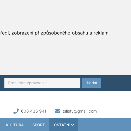
středí, zobrazení přizpůsobeného obsahu a reklam,
Hledat
608 436 941
tslisty@gmail.com
KULTURA
SPORT
OSTATNÍ