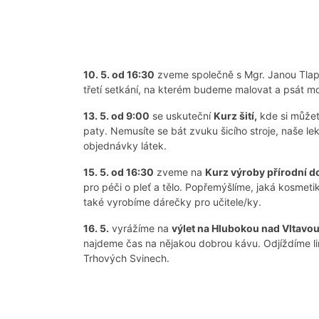
10. 5. od 16:30
zveme společně s Mgr. Janou Tla
třetí setkání, na kterém budeme malovat a psát mot
13. 5. od 9:00
se uskuteční
Kurz šití,
kde si můžete
paty. Nemusíte se bát zvuku šicího stroje, naše l
objednávky látek.
15. 5. od 16:30
zveme na
Kurz výroby přírodní 
pro péči o pleť a tělo. Popřemýšlíme, jaká kosmeti
také vyrobíme dárečky pro učitele/ky.
16. 5.
vyrážíme na
výlet na Hlubokou nad Vltavou
najdeme čas na nějakou dobrou kávu. Odjíždíme 
Trhových Svinech.