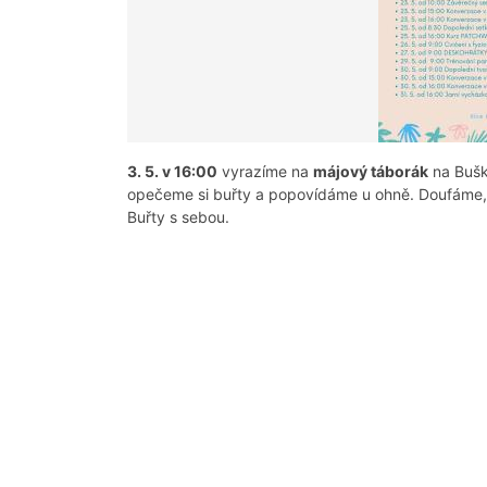
3. 5. v 16:00
vyrazíme na
májový táborák
na Bušk
opečeme si buřty a popovídáme u ohně. Doufáme, 
Buřty s sebou.