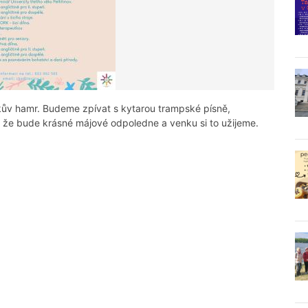
ův hamr. Budeme zpívat s kytarou trampské písně,
že bude krásné májové odpoledne a venku si to užijeme.