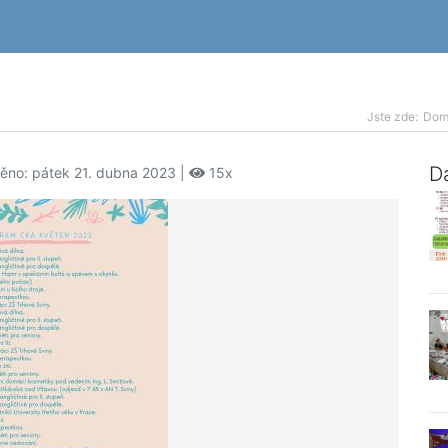
Jste zde:
Dom
Da
něno: pátek 21. dubna 2023 |
15x