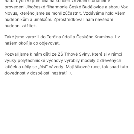
Ráda bych vzpomněla na koncert Otvírání studánek v
provedení Jihočeské filharmonie České Budějovice a sboru Vox
Novus, kterého jsme se mohli zúčastnit. Vzdáváme hold všem
hudebníkům a umělcům. Zprostředkovali nám nevšední
hudební zážitek.
Také jsme vyrazili do Terčina údolí a Českého Krumlova. I v
našem okolí je co objevovat.
Pozvali jsme k nám děti ze ZŠ Trhové Sviny, které si v rámci
výuky polytechnické výchovy vyrobily modely z dřevěných
latiček a učily se „číst“ návody. Mají šikovné ruce, tak snad tuto
dovednost v dospělosti neztratí:-).