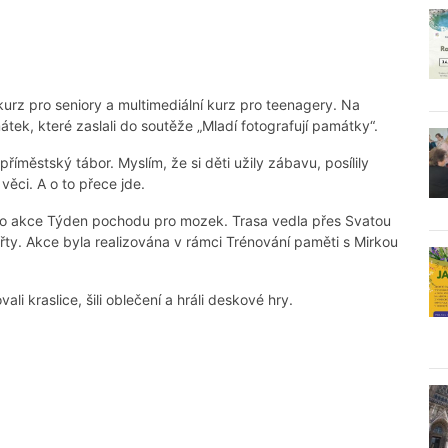
kurz pro seniory a multimediální kurz pro teenagery. Na
átek, které zaslali do soutěže „Mladí fotografují památky“.
říměstský tábor. Myslím, že si děti užily zábavu, posílily
ěci. A o to přece jde.
 do akce Týden pochodu pro mozek. Trasa vedla přes Svatou
buřty. Akce byla realizována v rámci Trénování paměti s Mirkou
ali kraslice, šili oblečení a hráli deskové hry.