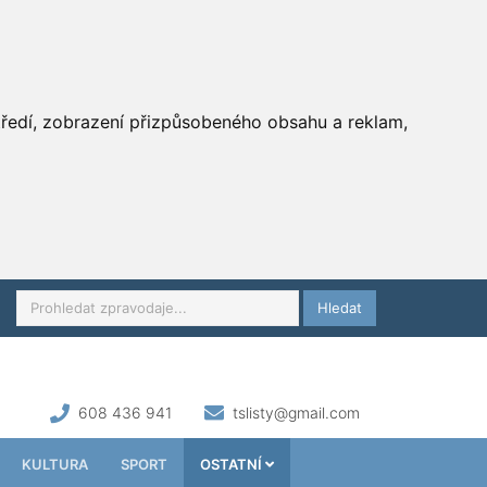
středí, zobrazení přizpůsobeného obsahu a reklam,
Hledat
608 436 941
tslisty@gmail.com
KULTURA
SPORT
OSTATNÍ