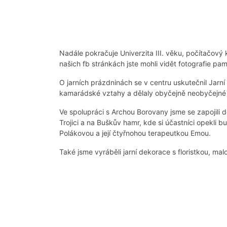
Nadále pokračuje Univerzita III. věku, počítačový 
našich fb stránkách jste mohli vidět fotografie pam
O jarních prázdninách se v centru uskutečnil Jarní p
kamarádské vztahy a dělaly obyčejně neobyčejné v
Ve spolupráci s Archou Borovany jsme se zapojili
Trojici a na Buškův hamr, kde si účastníci opekli 
Polákovou a její čtyřnohou terapeutkou Emou.
Také jsme vyráběli jarní dekorace s floristkou, malov