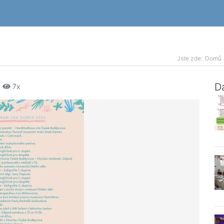
Jste zde:
Domů
Da
|
7x