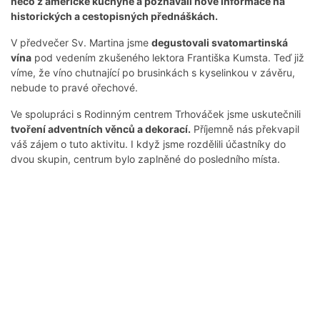
něco z americké kuchyně a poznávali nové informace na
historických a cestopisných přednáškách.
V předvečer Sv. Martina jsme
degustovali svatomartinská
vína
pod vedením zkušeného lektora Františka Kumsta. Teď již
víme, že víno chutnající po brusinkách s kyselinkou v závěru,
nebude to pravé ořechové.
Ve spolupráci s Rodinným centrem Trhováček jsme uskutečnili
tvoření adventních věnců a dekorací.
Příjemně nás překvapil
váš zájem o tuto aktivitu. I když jsme rozdělili účastníky do
dvou skupin, centrum bylo zaplněné do posledního místa.