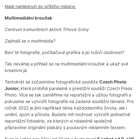
Malé nahlédnutí do příštího měsíce:
Multimediální kroužek
Centrum komunitních aktivit Trhové Sviny
Zajímáš se o multimédia?
Baví tě fotografie, počítačová grafika a jsi tvůrčí osobnost?
Tak neváhej a přihlaš se na multimediální kroužek a ukaž své
kreativní já.
Tentokrát se zúčastníme fotografické soutěže
Czech Photo
Junior,
která probíhá paralelně s prestižní soutěží Czech Press
Photo. Více se tak zaměříme na reportážní a užitou fotografii a
pokusíme se vytvořit fotografie na zadaná soutěžní témata. Pro
ročník 2022 je jimi například téma každodenního života, ale i
umění, sport a příroda. Budete mít možnost vytvořit jedinečně
reportážní fotosérie, ze kterých si následně společně
připravíme originální plakáty s poutavým reklamním textem.
Kurz je určen pro žáky od 10 let a bude trvat
5 sobot
od 9. září