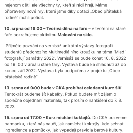
nejenom děti, ale všechny ty, kteří si rádi hrají. Máme
připraveny nové hry, které jsme díky dotaci „Obec přátelská
rodině“ mohli pořídit.
10. srpna od 16:00 – Tvořivá dílna na faře
– v tvoření na staré
faře pokračujeme aktivitou
Malování na sklo.
Přijměte pozvání na vernisáž unikátní výstavy fotografií
studentů předchozího Multimediálního kroužku na téma “Mladí
fotografují památky 2022”. Vernisáž se bude konat 10. 8. 2022
od 19. 00 v areálu staré fary. Výstava bude ke shlédnutí až do
konce září 2022. Výstava byla podpořena z projektu „Obec
přátelská rodině“
13. srpna od 9:00 bude v CKA probíhat celodenní kurz šití
.
Tentokrát budeme šít kabelky. Pokud budete mít zájem o
společné objednání materiálu, tak prosím o nahlášení do 7. 8.
2022.
15. srpna od 17:00 – Kurz míchání koktejlů
. Do CKA pozveme
barmanku, která nás naučí, jak namíchat koktejly, kde sehnat
ingredience a pomůcky, jak vypadají pravidla barové kultury,