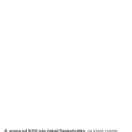
6. srpna od 9:00 nás čekají Deskohrátky,
na které zveme