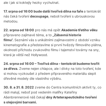
ale i jak si koktejly hezky vychutnat.
17. srpna od 16:00 bude další tvořivá dílna na faře
a tentokrát
nás čeká tvoření
decoupage
, neboli tvoření s ubrouskovou
metodou.
22. srpna od 18:00
pro nás má opět
Akademie třetího věku
připraveno zajímavé téma, a to
„Zábavná historie
filmu“.
Seznámí vás s unikátními zajímavostmi z období vzniku
kinematografie a představíme si první hvězdy filmového plátna,
okolnosti příchodu zvukového filmu i tajemství továrny na sny,
která je větší než Hollywood.
24. srpna od 16:00 – Tvořivá dílna – tentokrát budeme tvořit
ze dřeva.
Zveme nejen chlapce, ale i dívky na toto tvoření, kde
si mohou vyzkoušet z předem připraveného materiálu slepit
dřevěné modely dle vlastního výběru.
30. 8. a 31. 8. 2022
zveme do Centra komunitních aktivit ty, co
rádi malují, neboť pod vedením malířky Kateřiny
Ašenbrennerové náš čekají
dny Arteterapeutického tvoření
s olejovými barvami.