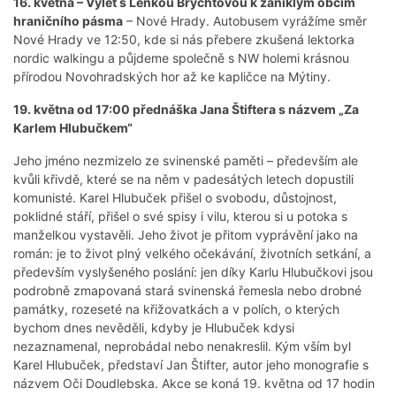
16. května – Výlet s Lenkou Brychtovou k zaniklým obcím
hraničního pásma
– Nové Hrady. Autobusem vyrážíme směr
Nové Hrady ve 12:50, kde si nás přebere zkušená lektorka
nordic walkingu a půjdeme společně s NW holemi krásnou
přírodou Novohradských hor až ke kapličce na Mýtiny.
19. května od 17:00 přednáška Jana Štiftera s názvem
„Za
Karlem Hlubučkem“
Jeho jméno nezmizelo ze svinenské paměti – především ale
kvůli křivdě, které se na něm v padesátých letech dopustili
komunisté. Karel Hlubuček přišel o svobodu, důstojnost,
poklidné stáří, přišel o své spisy i vilu, kterou si u potoka s
manželkou vystavěli. Jeho život je přitom vyprávění jako na
román: je to život plný velkého očekávání, životních setkání, a
především vyslyšeného poslání: jen díky Karlu Hlubučkovi jsou
podrobně zmapovaná stará svinenská řemesla nebo drobné
památky, rozeseté na křižovatkách a v polích, o kterých
bychom dnes nevěděli, kdyby je Hlubuček kdysi
nezaznamenal, neprobádal nebo nenakreslil. Kým vším byl
Karel Hlubuček, představí Jan Štifter, autor jeho monografie s
názvem Oči Doudlebska. Akce se koná 19. května od 17 hodin