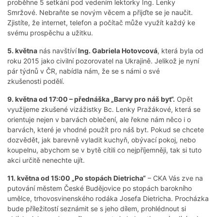
proběhne 5 setkání pod vedením lektorky Ing. Lenky
Smržové. Nebraňte se novým věcem a přijďte se je naučit.
Zjistíte, že internet, telefon a počítač může využít každý ke
svému prospěchu a užitku.
5. května
nás navštíví
Ing. Gabriela Hotovcová
, která byla od
roku 2015 jako civilní pozorovatel na Ukrajině. Jelikož je nyní
pár týdnů v ČR, nabídla nám, že se s námi o své
zkušenosti podělí.
9. května od 17:00 – přednáška „Barvy pro náš byt“.
Opět
využijeme zkušené vizážistky Bc. Lenky Pražákové, která se
orientuje nejen v barvách oblečení, ale řekne nám něco i o
barvách, které je vhodné použít pro náš byt. Pokud se chcete
dozvědět, jak barevně vyladit kuchyň, obývací pokoj, nebo
koupelnu, abychom se v bytě cítili co nejpříjemněji, tak si tuto
akci určitě nenechte ujít.
11. května od 15:00 „Po stopách Dietricha“
– CKA Vás zve na
putování městem České Budějovice po stopách barokního
umělce, trhovosvinenského rodáka Josefa Dietricha. Procházka
bude příležitostí seznámit se s jeho dílem, prohlédnout si