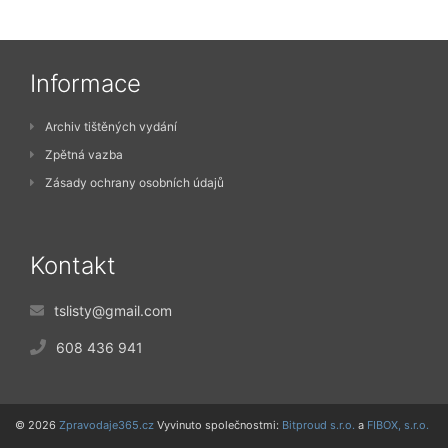
Informace
Archiv tištěných vydání
Zpětná vazba
Zásady ochrany osobních údajů
Kontakt
tslisty@gmail.com
608 436 941
© 2026
Zpravodaje365.cz
Vyvinuto společnostmi:
Bitproud s.r.o.
a
FIBOX, s.r.o.