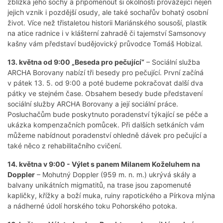
zblízka jeho sochy a připomenout si okolnosti provázející nejen
jejich vznik i pozdější osudy, ale také sochařův bohatý osobní
život. Více než třistaletou historii Mariánského sousoší, plastik
na atice radnice i v klášterní zahradě či tajemství Samsonovy
kašny vám představí budějovický průvodce Tomáš Hobizal.
13. května od 9:00 „Beseda pro pečující“
– Sociální služba
ARCHA Borovany nabízí tři besedy pro pečující. První začíná
v pátek 13. 5. od 9:00 a poté budeme pokračovat další dva
pátky ve stejném čase. Obsahem besedy bude představení
sociální služby ARCHA Borovany a její sociální práce.
Posluchačům bude poskytnuto poradenství týkající se péče a
ukázka kompenzačních pomůcek. Při dalších setkáních vám
můžeme nabídnout poradenství ohledně dávek pro pečující a
také něco z rehabilitačního cvičení.
14. května v 9:00 - Výlet s panem Milanem Koželuhem na
Doppler
– Mohutný Doppler (959 m. n. m.) ukrývá skály a
balvany unikátních migmatitů, na trase jsou zapomenuté
kapličky, křížky a boží muka, ruiny rapotického a Pírkova mlýna
a nádherné údolí horského toku Pohorského potoka.