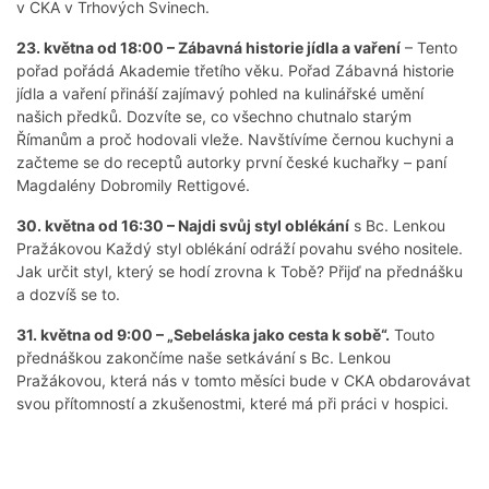
v CKA v Trhových Svinech.
23. května od 18:00 – Zábavná historie jídla a vaření
– Tento
pořad pořádá Akademie třetího věku. Pořad Zábavná historie
jídla a vaření přináší zajímavý pohled na kulinářské umění
našich předků. Dozvíte se, co všechno chutnalo starým
Římanům a proč hodovali vleže. Navštívíme černou kuchyni a
začteme se do receptů autorky první české kuchařky – paní
Magdalény Dobromily Rettigové.
30. května od 16:30 – Najdi svůj styl oblékání
s Bc. Lenkou
Pražákovou Každý styl oblékání odráží povahu svého nositele.
Jak určit styl, který se hodí zrovna k Tobě? Přijď na přednášku
a dozvíš se to.
31. května od 9:00 – „Sebeláska jako cesta k sobě“.
Touto
přednáškou zakončíme naše setkávání s Bc. Lenkou
Pražákovou, která nás v tomto měsíci bude v CKA obdarovávat
svou přítomností a zkušenostmi, které má při práci v hospici.