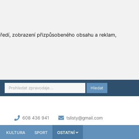
středí, zobrazení přizpůsobeného obsahu a reklam,
Hledat
608 436 941
tslisty@gmail.com
KULTURA
SPORT
OSTATNÍ