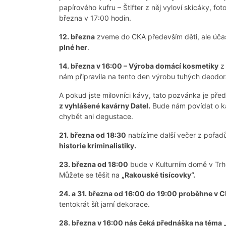
papírového kufru – Štifter z něj vyloví skicáky, fo
března v 17:00 hodin.
12. března
zveme do CKA především děti, ale úča
plné her
.
14. března v 16:00 – Výroba domácí kosmetiky
z 
nám připravila na tento den výrobu tuhých deodor
A pokud jste milovníci kávy, tato pozvánka je pře
z vyhlášené kavárny Datel.
Bude nám povídat o káv
chybět ani degustace.
21. března od 18:30
nabízíme další večer z pořad
historie kriminalistiky.
23. března od 18:00
bude v Kulturním domě v Tr
Můžete se těšit na
„Rakouské tisícovky“.
24. a 31. března od 16:00 do 19:00 proběhne v C
tentokrát šít jarní dekorace.
28. března v 16:00 nás čeká přednáška na téma „