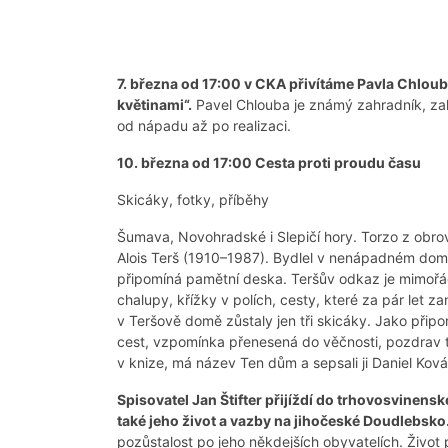
7. března od 17:00 v CKA přivítáme Pavla Chlou
květinami“.
Pavel Chlouba je známý zahradník, zah
od nápadu až po realizaci.
10. března od 17:00 Cesta proti proudu času
Skicáky, fotky, příběhy
Šumava, Novohradské i Slepičí hory. Torzo z obro
Alois Terš (1910–1987). Bydlel v nenápadném domě
připomíná pamětní deska. Teršův odkaz je mimořádný
chalupy, křížky v polích, cesty, které za pár let 
v Teršově domě zůstaly jen tři skicáky. Jako přip
cest, vzpomínka přenesená do věčnosti, pozdrav těm,
v knize, má název Ten dům a sepsali ji Daniel Kovář
Spisovatel Jan Štifter přijíždí do trhovosvinensk
také jeho život a vazby na jihočeské Doudlebsko
pozůstalost po jeho někdejších obyvatelích. Živo