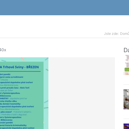
Jste zde:
Dom
Da
40x