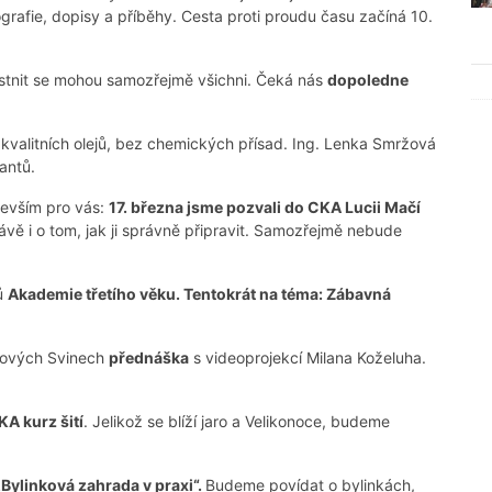
tografie, dopisy a příběhy. Cesta proti proudu času začíná 10.
stnit se mohou samozřejmě všichni. Čeká nás
dopoledne
kvalitních olejů, bez chemických přísad. Ing. Lenka Smržová
antů.
devším pro vás:
17. března jsme pozvali do CKA Lucii Mačí
ě i o tom, jak ji správně připravit. Samozřejmě nebude
ů
Akademie třetího věku. Tentokrát na téma: Zábavná
hových Svinech
přednáška
s videoprojekcí Milana Koželuha.
KA kurz šití
. Jelikož se blíží jaro a Velikonoce, budeme
Bylinková zahrada v praxi“.
Budeme povídat o bylinkách,