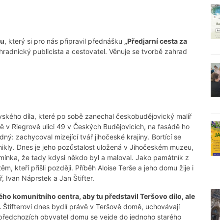
bu
, který si pro nás připravil přednášku
„Předjarní cesta za
radnický publicista a cestovatel. Věnuje se tvorbě zahrad
vského díla, které po sobě zanechal českobudějovický malíř
 v Riegrově ulici 49 v Českých Budějovicích, na fasádě ho
: zachycoval mizející tvář jihočeské krajiny. Bortící se
zanikly. Dnes je jeho pozůstalost uložená v Jihočeském muzeu,
omínka, že tady kdysi někdo byl a maloval. Jako památník z
 kteří přišli později. Příběh Aloise Terše a jeho domu žije i
, Ivan Náprstek a Jan Štifter.
ého komunitního centra, aby tu představil Teršovo dílo, ale
.
Štifterovi dnes bydlí právě v Teršově domě, uchovávají
t předchozích obyvatel domu se vejde do jednoho starého