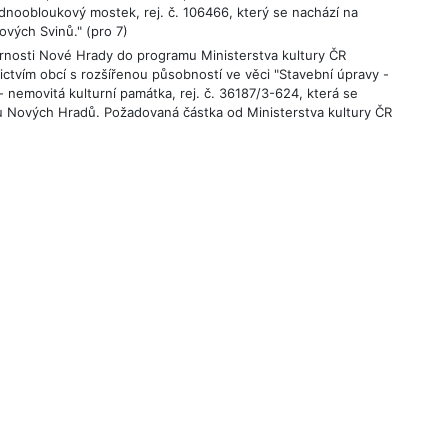
dnoobloukový mostek, rej. č. 106466, který se nachází na
ových Svinů." (pro 7)
arnosti Nové Hrady do programu Ministerstva kultury ČR
ctvím obcí s rozšířenou působností ve věci "Stavební úpravy -
 nemovitá kulturní památka, rej. č. 36187/3-624, která se
k u Nových Hradů. Požadovaná částka od Ministerstva kultury ČR