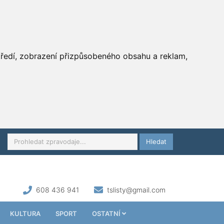
středí, zobrazení přizpůsobeného obsahu a reklam,
Hledat
608 436 941
tslisty@gmail.com
KULTURA
SPORT
OSTATNÍ