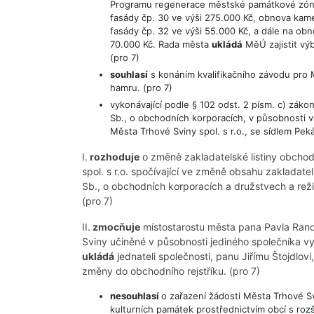
Programu regenerace městské památkové zóny, 
fasády čp. 30 ve výši 275.000 Kč, obnova kame
fasády čp. 32 ve výši 55.000 Kč, a dále na ob
70.000 Kč. Rada města
ukládá
MěÚ zajistit vý
(pro 7)
souhlasí
s konáním kvalifikačního závodu pro
hamru. (pro 7)
vykonávající podle § 102 odst. 2 písm. c) záko
Sb., o obchodních korporacích, v působnosti 
Města Trhové Sviny spol. s r.o., se sídlem Pe
I.
rozhoduje
o změně zakladatelské listiny obchod
spol. s r.o. spočívající ve změně obsahu zakladate
Sb., o obchodních korporacích a družstvech a rež
(pro 7)
II.
zmocňuje
místostarostu města pana Pavla Rand
Sviny učiněné v působnosti jediného společníka v
ukládá
jednateli společnosti, panu Jiřímu Štojdlovi
změny do obchodního rejstříku. (pro 7)
nesouhlasí
o zařazení žádosti Města Trhové S
kulturních památek prostřednictvím obcí s ro