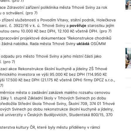
lení. (pro 7)
e Zdravotní zařízení poliklinika města Trhové Sviny za rok
 o schválení. (pro 7)
zřízení služebnosti s Povodím Vltavy, státní podnik, Holečkova
rc. č. 3922/16 v k. ú. Trhové Sviny a
pověřuje
starostku jejím
utou cenu 10.000 Kč bez DPH, 12.100 Kč včetně DPH. (pro 7)
a zpracování projektové dokumentace "Rekonstrukce chodníků
a žádná nabídka. Rada města Trhové Sviny
ukládá
OSÚMM
)
 odpadu pro město Trhové Sviny a jeho místní části jako
. (pro 7)
izaci akce Rekonstrukce školní kuchyně a jídelny ZŠ Trhové
chnického investora ve výši 95.000 Kč bez DPH (114.950 Kč
i 17.500 Kč bez DPH (21.175 Kč včetně DPH) firmy DPCZ s.r.o.,
7)
 směrnice města o zadávání zakázek malého rozsahu cenovou
o žáky 1. stupně Základní školy v Trhových Svinech po dobu
předložila Střední škola Trhové Sviny, Školní 709, 374 01 Trhové
rhových Svinech po dobu rekonstrukce školní kuchyně a jídelny,
ské univerzity v Českých Budějovicích, Studentská 800/15, 370
sterstva kultury ČR, které byly městu přiděleny v rámci