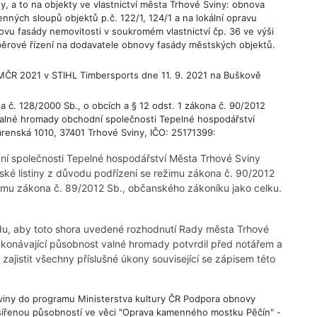
a to na objekty ve vlastnictví města Trhové Sviny: obnova
nných sloupů objektů p.č. 122/1, 124/1 a na lokální opravu
novu fasády nemovitosti v soukromém vlastnictví čp. 36 ve výši
běrové řízení na dodavatele obnovy fasády městských objektů.
 MČR 2021 v STIHL Timbersports dne 11. 9. 2021 na Buškově
na č. 128/2000 Sb., o obcích a § 12 odst. 1 zákona č. 90/2012
valné hromady obchodní společnosti Tepelné hospodářství
kárenská 1010, 37401 Trhové Sviny, IČO: 25171399:
ní společnosti Tepelné hospodářství Města Trhové Sviny
lské listiny z důvodu podřízení se režimu zákona č. 90/2012
imu zákona č. 89/2012 Sb., občanského zákoníku jako celku.
u, aby toto shora uvedené rozhodnutí Rady města Trhové
ykonávající působnost valné hromady potvrdil před notářem a
, zajistit všechny příslušné úkony související se zápisem této
viny do programu Ministerstva kultury ČR Podpora obnovy
zšířenou působností ve věci "Oprava kamenného mostku Pěčín" -