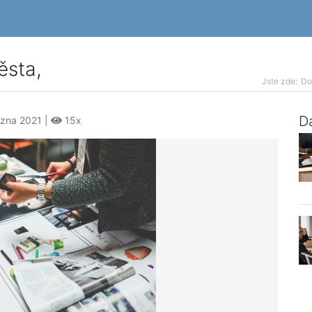
ěsta,
Jste zde:
D
Da
ezna 2021 |
15x