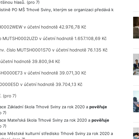
šinou hlasů. (pro 7)
listině PO MŠ Trhové Sviny, kterým se organizaci předává k
SH0002WEW v účetní hodnotě 42.976,78 Kč
slo MUTSH0002UZD v účetní hodnotě 1.657.108,69 Kč
inv. číslo MUTSH0001S70 v účetní hodnotě 76.135 Kč
 účetní hodnotě 39.800,94 Kč
TSH0000E73 v účetní hodnotě 39.071,30 Kč
SH0000E5D v účetní hodnotě 39.704,13 Kč
. (pro 7)
ace Základní škola Trhové Sviny za rok 2020 a
pověřuje
o 7)
ace Mateřská škola Trhové Sviny za rok 2020 a
pověřuje
o 7)
ce Městské kulturní středisko Trhové Sviny za rok 2020 a