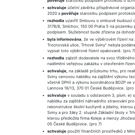
pověřuje
starostku podpisem protokolu o schvá
schvaluje
účetní závěrku příspěvkové organizac
2020 a
pověřuje
starostku podpisem protokolu
rozhodla
uzavřít Smlouvu o smlouvě budoucí o 
3178/8, Smíchov, 150 00 Praha 5 na pozemku pa
podpisem. Služebnost bude zřízena za dohodn
byla informována
, že ve výběrovém řízení n
Trocnovská ulice, Trhové Sviny" nebyla podán
vypsat toto výběrové řízení opakovaně. (pro 7
rozhodla
zajistit dodavatele na svoz tříděného
nadlimitní veřejnou zakázku v otevřeném řízení
schvaluje,
na základě průzkumu trhu, pro real
Sviny cenovou nabídku na zajištění výkonu te
včetně DPH) a výkonu koordinátora BOZP ve výš
Lannova 16/13, 370 01 České Budějovice. (pro 
schvaluje
v souladu s odstavcem 3, písm. e)
nabídku za zajištění náhradního stravování pr
rekonstrukce školní kuchyně a jídelny, kterou 
Sviny a pro žáky 2. stupně Základní školy v T
kterou předložila firma Koleje a menzy Jihoče
05 České Budějovice. (pro 7)
schvaluje
použití finančních prostředků z Mini