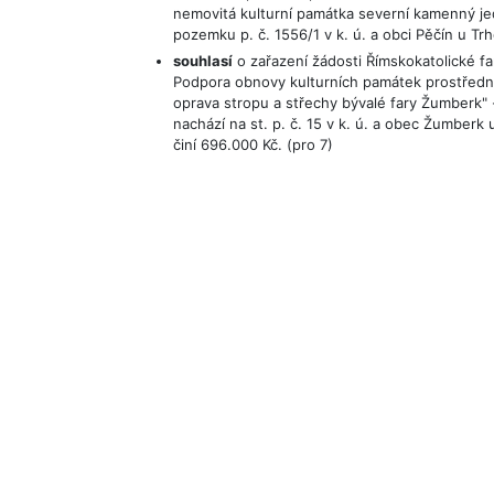
nemovitá kulturní památka severní kamenný je
pozemku p. č. 1556/1 v k. ú. a obci Pěčín u Trh
souhlasí
o zařazení žádosti Římskokatolické f
Podpora obnovy kulturních památek prostředni
oprava stropu a střechy bývalé fary Žumberk" -
nachází na st. p. č. 15 v k. ú. a obec Žumber
činí 696.000 Kč. (pro 7)