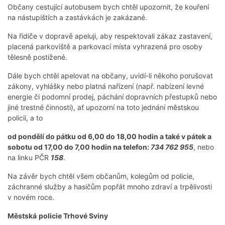
Občany cestující autobusem bych chtěl upozornit, že kouření
na nástupištích a zastávkách je zakázané.
Na řidiče v dopravě apeluji, aby respektovali zákaz zastavení,
placená parkoviště a parkovací místa vyhrazená pro osoby
tělesně postižené.
Dále bych chtěl apelovat na občany, uvidí-li někoho porušovat
zákony, vyhlášky nebo platná nařízení (např. nabízení levné
energie či podomní prodej, páchání dopravních přestupků nebo
jiné trestné činnosti), ať upozorní na toto jednání městskou
policii, a to
od pondělí do pátku od 6,00 do 18,00 hodin a také v pátek a
sobotu od 17,00 do 7,00 hodin na telefon:
734 762 955
, nebo
na linku PČR
158
.
Na závěr bych chtěl všem občanům, kolegům od policie,
záchranné služby a hasičům popřát mnoho zdraví a trpělivosti
v novém roce.
Městská
policie Trhové Sviny