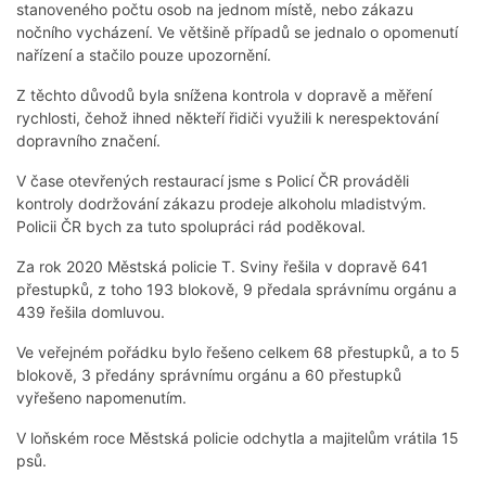
stanoveného počtu osob na jednom místě, nebo zákazu
nočního vycházení. Ve většině případů se jednalo o opomenutí
nařízení a stačilo pouze upozornění.
Z těchto důvodů byla snížena kontrola v dopravě a měření
rychlosti, čehož ihned někteří řidiči využili k nerespektování
dopravního značení.
V čase otevřených restaurací jsme s Policí ČR prováděli
kontroly dodržování zákazu prodeje alkoholu mladistvým.
Policii ČR bych za tuto spolupráci rád poděkoval.
Za rok 2020 Městská policie T. Sviny řešila v dopravě 641
přestupků, z toho 193 blokově, 9 předala správnímu orgánu a
439 řešila domluvou.
Ve veřejném pořádku bylo řešeno celkem 68 přestupků, a to 5
blokově, 3 předány správnímu orgánu a 60 přestupků
vyřešeno napomenutím.
V loňském roce Městská policie odchytla a majitelům vrátila 15
psů.