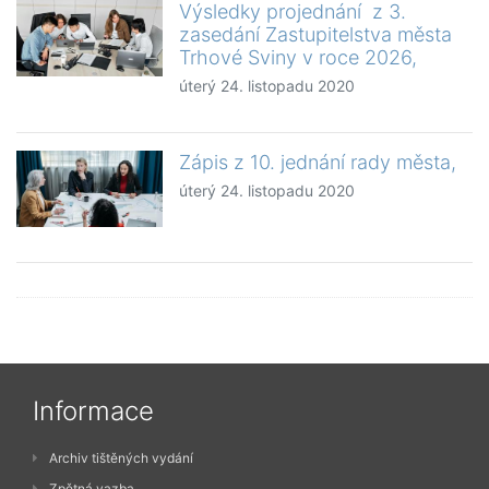
Výsledky projednání z 3.
zasedání Zastupitelstva města
Trhové Sviny v roce 2026,
úterý 24. listopadu 2020
Zápis z 10. jednání rady města,
úterý 24. listopadu 2020
Informace
Archiv tištěných vydání
Zpětná vazba