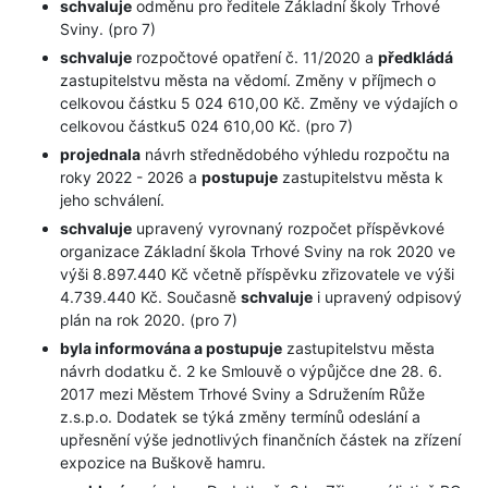
schvaluje
odměnu pro ředitele Základní školy Trhové
Sviny. (pro 7)
schvaluje
rozpočtové opatření č. 11/2020 a
předkládá
zastupitelstvu města na vědomí. Změny v příjmech o
celkovou částku 5 024 610,00 Kč. Změny ve výdajích o
celkovou částku5 024 610,00 Kč. (pro 7)
projednala
návrh střednědobého výhledu rozpočtu na
roky 2022 - 2026 a
postupuje
zastupitelstvu města k
jeho schválení.
schvaluje
upravený vyrovnaný rozpočet příspěvkové
organizace Základní škola Trhové Sviny na rok 2020 ve
výši 8.897.440 Kč včetně příspěvku zřizovatele ve výši
4.739.440 Kč. Současně
schvaluje
i upravený odpisový
plán na rok 2020. (pro 7)
byla informována a postupuje
zastupitelstvu města
návrh dodatku č. 2 ke Smlouvě o výpůjčce dne 28. 6.
2017 mezi Městem Trhové Sviny a Sdružením Růže
z.s.p.o. Dodatek se týká změny termínů odeslání a
upřesnění výše jednotlivých finančních částek na zřízení
expozice na Buškově hamru.