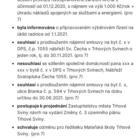
účinností od 01.12.2020, s nájmem ve výši 1.000 Kč/rok +
úhradu nákladů spojených se službami a energiemi. (pro
7)
byla informována
o připravovaném výběrovém řízení na
úklid radnice od 1.1.2021.
souhlasí
s prodloužením nájemní smlouvy na byt č. x v
DPS, č.p. 1055 nábřeží Sv. Čecha v Trhových Svinech o
jeden rok, tj. do 30.11.2021. (pro 7)
nesouhlasí
se sdílením společné domácnosti pana xxx a
xxx v bytě č. x v DPS v Trhových Svinech, Nábřeží
Svatopluka Čecha 1055. (pro 7)
souhlasí
s prodloužením nájemní smlouvy na byt č. x,
ulice Branka č. p. 594 v Trhových Svinech na dobu
určitou do 30.06.2021. (pro 7)
postupuje k projednání
Zastupitelstvu města Trhové
Sviny návrh na vydání Změny č. 3 územního plánu
Trhové Sviny.
schvaluje
odměnu pro ředitelku Mateřské školy Trhové
Sviny. (pro 7)