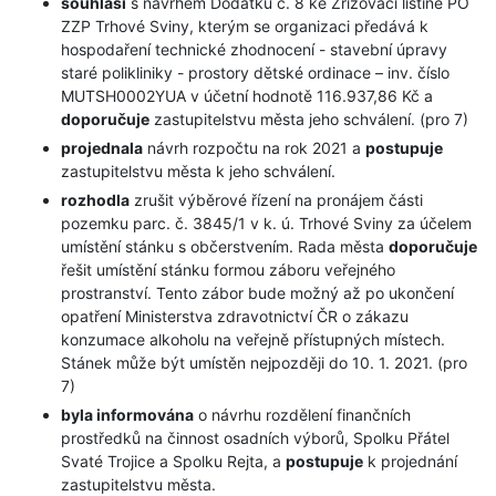
souhlasí
s návrhem Dodatku č. 8 ke Zřizovací listině PO
ZZP Trhové Sviny, kterým se organizaci předává k
hospodaření technické zhodnocení - stavební úpravy
staré polikliniky - prostory dětské ordinace – inv. číslo
MUTSH0002YUA v účetní hodnotě 116.937,86 Kč a
doporučuje
zastupitelstvu města jeho schválení. (pro 7)
projednala
návrh rozpočtu na rok 2021 a
postupuje
zastupitelstvu města k jeho schválení.
rozhodla
zrušit výběrové řízení na pronájem části
pozemku parc. č. 3845/1 v k. ú. Trhové Sviny za účelem
umístění stánku s občerstvením. Rada města
doporučuje
řešit umístění stánku formou záboru veřejného
prostranství. Tento zábor bude možný až po ukončení
opatření Ministerstva zdravotnictví ČR o zákazu
konzumace alkoholu na veřejně přístupných místech.
Stánek může být umístěn nejpozději do 10. 1. 2021. (pro
7)
byla informována
o návrhu rozdělení finančních
prostředků na činnost osadních výborů, Spolku Přátel
Svaté Trojice a Spolku Rejta, a
postupuje
k projednání
zastupitelstvu města.