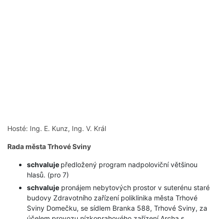
Hosté: Ing. E. Kunz, Ing. V. Král
Rada města Trhové Sviny
schvaluje
předložený program nadpoloviční většinou
hlasů. (pro 7)
schvaluje
pronájem nebytových prostor v suterénu staré
budovy Zdravotního zařízení poliklinika města Trhové
Sviny Domečku, se sídlem Branka 588, Trhové Sviny, za
účelem provozu nízkoprahového zařízení Archa s