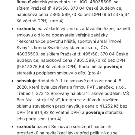
firmouSwietelskystavební s.r.o., IČO: 48035599, se
sídlem Pražská tř. 495/58, 370 04 České Budějovice,
nabídková cena 7.865.599,70 Kč bez DPH (9.517.375,64
Kč včetně DPH). (pro 4)
rozhodla,
na základě výsledku zadávacího řízení, uzavřít
smlouvu o dílo na dodavatele veřejné zakázky
"Rekonstrukce povrchu hřiště, sportovní areál Trhové
Sviny" s firmou Swietelsky stavební s.r.o., IČO:
48035599, se sídlem Pražská tř. 495/58, 370 04 České
Budějovice, nabídková cena 7.865.599,70 Kč bez DPH
(9.517.375,64 Kč včetně DPH). Rada města
pověřuje
starostku podpisem smlouvy o dílo. (pro 4)
schvaluje
dodatek č. 1 ke smlouvě o dílo ze dne 4. 8.
2020, která byla uzavřena s firmou PVT Janeček, s.r.o.,
Třebeč 1, 373 12 Borovany na akci "Tlakové oddělení MŠ
Beruška - strojní část", kterým se z důvodu rozšíření
objemu stavebních prací navyšuje cena o 41.252 Kč bez
DPH (49.914,92 Kč včetně DPH) a
pověřuje
starostku
jeho podpisem. (pro 4)
rozhodla
uzavřít Smlouvu o sdružení finančních
prostředků na revitalizaci lávky před poliklinikou se