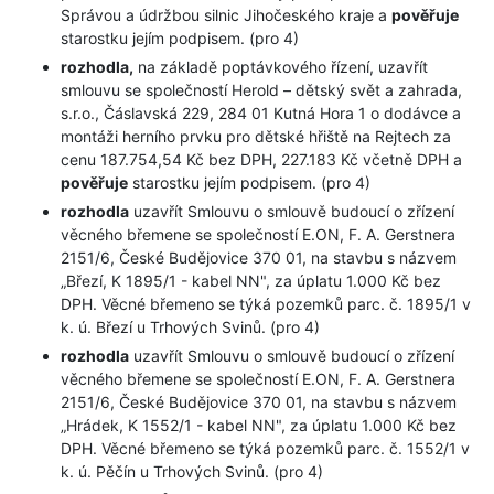
Správou a údržbou silnic Jihočeského kraje a
pověřuje
starostku jejím podpisem. (pro 4)
rozhodla,
na základě poptávkového řízení, uzavřít
smlouvu se společností Herold – dětský svět a zahrada,
s.r.o., Čáslavská 229, 284 01 Kutná Hora 1 o dodávce a
montáži herního prvku pro dětské hřiště na Rejtech za
cenu 187.754,54 Kč bez DPH, 227.183 Kč včetně DPH a
pověřuje
starostku jejím podpisem. (pro 4)
rozhodla
uzavřít Smlouvu o smlouvě budoucí o zřízení
věcného břemene se společností E.ON, F. A. Gerstnera
2151/6, České Budějovice 370 01, na stavbu s názvem
„Březí, K 1895/1 - kabel NN", za úplatu 1.000 Kč bez
DPH. Věcné břemeno se týká pozemků parc. č. 1895/1 v
k. ú. Březí u Trhových Svinů. (pro 4)
rozhodla
uzavřít Smlouvu o smlouvě budoucí o zřízení
věcného břemene se společností E.ON, F. A. Gerstnera
2151/6, České Budějovice 370 01, na stavbu s názvem
„Hrádek, K 1552/1 - kabel NN", za úplatu 1.000 Kč bez
DPH. Věcné břemeno se týká pozemků parc. č. 1552/1 v
k. ú. Pěčín u Trhových Svinů. (pro 4)