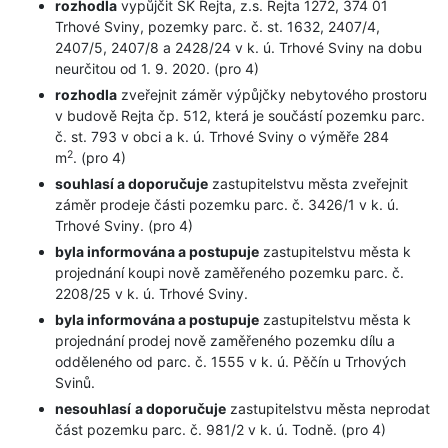
rozhodla
vypůjčit SK Rejta, z.s. Rejta 1272, 374 01
Trhové Sviny, pozemky parc. č. st. 1632, 2407/4,
2407/5, 2407/8 a 2428/24 v k. ú. Trhové Sviny na dobu
neurčitou od 1. 9. 2020. (pro 4)
rozhodla
zveřejnit záměr výpůjčky nebytového prostoru
v budově Rejta čp. 512, která je součástí pozemku parc.
č. st. 793 v obci a k. ú. Trhové Sviny o výměře 284
2
m
. (pro 4)
souhlasí a doporučuje
zastupitelstvu města zveřejnit
záměr prodeje části pozemku parc. č. 3426/1 v k. ú.
Trhové Sviny. (pro 4)
byla informována a postupuje
zastupitelstvu města k
projednání koupi nově zaměřeného pozemku parc. č.
2208/25 v k. ú. Trhové Sviny.
byla informována a postupuje
zastupitelstvu města k
projednání prodej nově zaměřeného pozemku dílu a
odděleného od parc. č. 1555 v k. ú. Pěčín u Trhových
Svinů.
nesouhlasí
a doporučuje
zastupitelstvu města neprodat
část pozemku parc. č. 981/2 v k. ú. Todně. (pro 4)