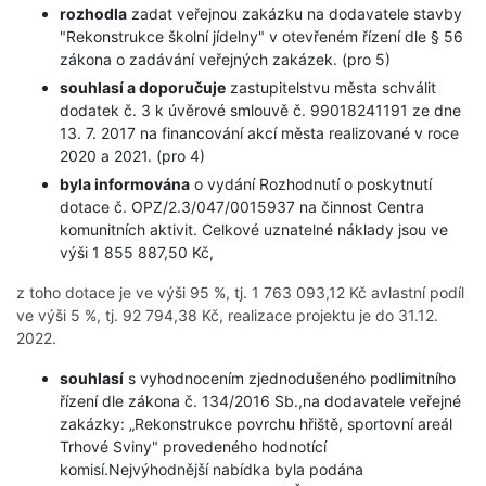
rozhodla
zadat veřejnou zakázku na dodavatele stavby
"Rekonstrukce školní jídelny" v otevřeném řízení dle § 56
zákona o zadávání veřejných zakázek. (pro 5)
souhlasí a doporučuje
zastupitelstvu města schválit
dodatek č. 3 k úvěrové smlouvě č. 99018241191 ze dne
13. 7. 2017 na financování akcí města realizované v roce
2020 a 2021. (pro 4)
byla informována
o vydání Rozhodnutí o poskytnutí
dotace č. OPZ/2.3/047/0015937 na činnost Centra
komunitních aktivit. Celkové uznatelné náklady jsou ve
výši 1 855 887,50 Kč,
z toho dotace je ve výši 95 %, tj. 1 763 093,12 Kč avlastní podíl
ve výši 5 %, tj. 92 794,38 Kč, realizace projektu je do 31.12.
2022.
souhlasí
s vyhodnocením zjednodušeného podlimitního
řízení dle zákona č. 134/2016 Sb.,na dodavatele veřejné
zakázky: „Rekonstrukce povrchu hřiště, sportovní areál
Trhové Sviny" provedeného hodnotící
komisí.Nejvýhodnější nabídka byla podána