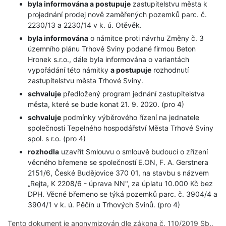
byla informována a postupuje
zastupitelstvu města k
projednání prodej nově zaměřených pozemků parc. č.
2230/13 a 2230/14 v k. ú. Otěvěk.
byla informována
o námitce proti návrhu Změny č. 3
územního plánu Trhové Sviny podané firmou Beton
Hronek s.r.o., dále byla informována o variantách
vypořádání této námitky
a postupuje
rozhodnutí
zastupitelstvu města Trhové Sviny.
schvaluje
předložený program jednání zastupitelstva
města, které se bude konat 21. 9. 2020. (pro 4)
schvaluje
podmínky výběrového řízení na jednatele
společnosti Tepelného hospodářství Města Trhové Sviny
spol. s r.o. (pro 4)
rozhodla
uzavřít Smlouvu o smlouvě budoucí o zřízení
věcného břemene se společností E.ON, F. A. Gerstnera
2151/6, České Budějovice 370 01, na stavbu s názvem
„Rejta, K 2208/6 - úprava NN", za úplatu 10.000 Kč bez
DPH. Věcné břemeno se týká pozemků parc. č. 3904/4 a
3904/1 v k. ú. Pěčín u Trhových Svinů. (pro 4)
Tento dokument je anonymizován dle zákona č. 110/2019 Sb.,