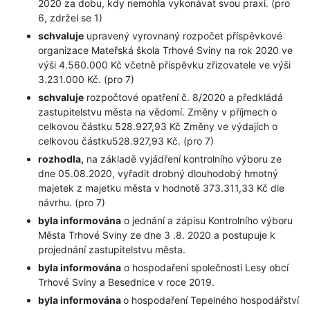
2020 za dobu, kdy nemohla vykonávat svou praxi. (pro
6, zdržel se 1)
schvaluje
upravený vyrovnaný rozpočet příspěvkové
organizace Mateřská škola Trhové Sviny na rok 2020 ve
výši 4.560.000 Kč včetně příspěvku zřizovatele ve výši
3.231.000 Kč. (pro 7)
schvaluje
rozpočtové opatření č. 8/2020 a předkládá
zastupitelstvu města na vědomí. Změny v příjmech o
celkovou částku 528.927,93 Kč Změny ve výdajích o
celkovou částku528.927,93 Kč. (pro 7)
rozhodla,
na základě vyjádření kontrolního výboru ze
dne 05.08.2020, vyřadit drobný dlouhodobý hmotný
majetek z majetku města v hodnotě 373.311,33 Kč dle
návrhu. (pro 7)
byla informována
o jednání a zápisu Kontrolního výboru
Města Trhové Sviny ze dne 3 .8. 2020 a postupuje k
projednání zastupitelstvu města.
byla informována
o hospodaření společnosti Lesy obcí
Trhové Sviny a Besednice v roce 2019.
byla informována
o hospodaření Tepelného hospodářství