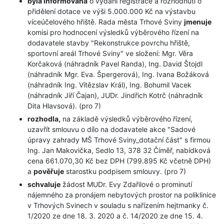
byla informována
o vydání registrace a rozhodnutí o
přidělení dotace ve výši 5.000.000 Kč na výstavbu
víceúčelového hřiště. Rada města Trhové Sviny
jmenuje
komisi pro hodnocení výsledků výběrového řízení na
dodavatele stavby "Rekonstrukce povrchu hřiště,
sportovní areál Trhové Sviny" ve složení: Mgr. Věra
Korčaková (náhradník Pavel Randa), Ing. David Štojdl
(náhradník Mgr. Eva. Špergerová), Ing. Ivana Božáková
(náhradník Ing. Vítězslav Král), Ing. Bohumil Vacek
(náhradník Jiří Čajan), JUDr. Jindřich Kotrč (náhradník
Dita Hlavsová). (pro 7)
rozhodla,
na základě výsledků výběrového řízení,
uzavřít smlouvu o dílo na dodavatele akce "Sadové
úpravy zahrady MŠ Trhové Sviny_dotační část" s firmou
Ing. Jan Makovička, Sedlo 13, 378 32 Číměř, nabídková
cena 661.070,30 Kč bez DPH (799.895 Kč včetně DPH)
a
pověřuje
starostku podpisem smlouvy. (pro 7)
schvaluje
žádost MUDr. Evy Zdařilové o prominutí
nájemného za pronájem nebytových prostor na poliklinice
v Trhových Svinech v souladu s nařízením hejtmanky č.
1/2020 ze dne 18. 3. 2020 a č. 14/2020 ze dne 15. 4.