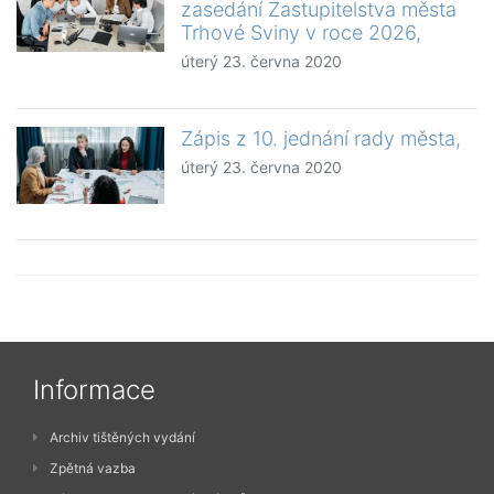
zasedání Zastupitelstva města
Trhové Sviny v roce 2026,
úterý 23. června 2020
Zápis z 10. jednání rady města,
úterý 23. června 2020
Informace
Archiv tištěných vydání
Zpětná vazba