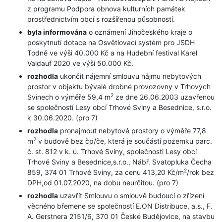
z programu Podpora obnova kulturních památek
prostřednictvím obcí s rozšířenou působností.
byla informována
o oznámení Jihočeského kraje o
poskytnutí dotace na Osvětlovací systém pro JSDH
Todně ve výši 40.000 Kč a na Hudební festival Karel
Valdauf 2020 ve výši 50.000 Kč.
rozhodla
ukončit nájemní smlouvu nájmu nebytových
prostor v objektu bývalé drobné provozovny v Trhových
2
Svinech o výměře 59,4 m
ze dne 26.06.2003 uzavřenou
se společností Lesy obcí Trhové Sviny a Besednice, s.r.o.
k 30.06.2020. (pro 7)
rozhodla
pronajmout nebytové prostory o výměře 77,8
2
m
v budově bez čp/če, která je součástí pozemku parc.
č. st. 812 v k. ú. Trhové Sviny, společnosti Lesy obcí
Trhové Sviny a Besednice,s.r.o., Nábř. Svatopluka Čecha
2
859, 374 01 Trhové Sviny, za cenu 413,20 Kč/m
/rok bez
DPH,od 01.07.2020, na dobu neurčitou. (pro 7)
rozhodla
uzavřít Smlouvu o smlouvě budoucí o zřízení
věcného břemene se společností E.ON Distribuce, a.s., F.
A. Gerstnera 2151/6, 370 01 České Budějovice, na stavbu