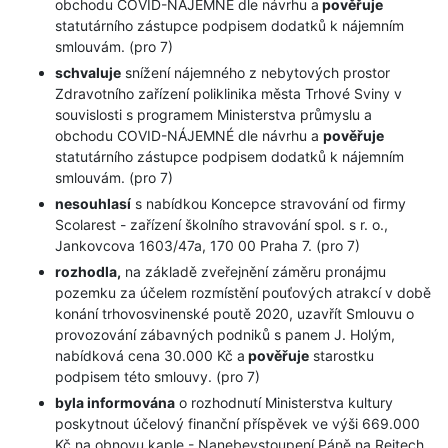
obchodu COVID-NÁJEMNÉ dle návrhu a
pověřuje
statutárního zástupce podpisem dodatků k nájemním
smlouvám. (pro 7)
schvaluje
snížení nájemného z nebytových prostor
Zdravotního zařízení poliklinika města Trhové Sviny v
souvislosti s programem Ministerstva průmyslu a
obchodu COVID-NÁJEMNÉ dle návrhu a
pověřuje
statutárního zástupce podpisem dodatků k nájemním
smlouvám. (pro 7)
nesouhlasí
s nabídkou Koncepce stravování od firmy
Scolarest - zařízení školního stravování spol. s r. o.,
Jankovcova 1603/47a, 170 00 Praha 7. (pro 7)
rozhodla,
na základě zveřejnění záměru pronájmu
pozemku za účelem rozmístění pouťových atrakcí v době
konání trhovosvinenské poutě 2020, uzavřít Smlouvu o
provozování zábavných podniků s panem J. Holým,
nabídková cena 30.000 Kč a
pověřuje
starostku
podpisem této smlouvy. (pro 7)
byla informována
o rozhodnutí Ministerstva kultury
poskytnout účelový finanční příspěvek ve výši 669.000
Kč na obnovu kaple - Nanebevstoupení Páně na Rejtech