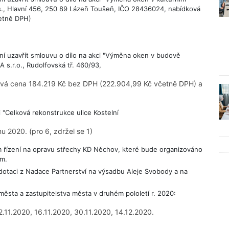
, Hlavní 456, 250 89 Lázeň Toušeň, IČO 28436024, nabídková
četně DPH)
ní uzavřít smlouvu o dílo na akci "Výměna oken v budově
s.r.o., Rudolfovská tř. 460/93,
ová cena 184.219 Kč bez DPH (222.904,99 Kč včetně DPH) a
 "Celková rekonstrukce ulice Kostelní
u 2020. (pro 6, zdržel se 1)
řízení na opravu střechy KD Něchov, které bude organizováno
em.
otaci z Nadace Partnerství na výsadbu Aleje Svobody a na
ěsta a zastupitelstva města v druhém pololetí r. 2020:
2.11.2020, 16.11.2020, 30.11.2020, 14.12.2020.