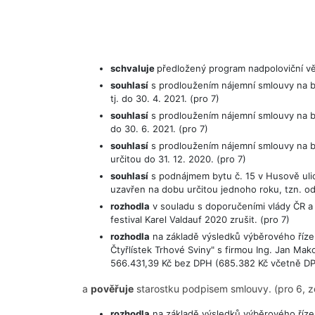
schvaluje
předložený program nadpoloviční vět
souhlasí
s prodloužením nájemní smlouvy na byt
tj. do 30. 4. 2021. (pro 7)
souhlasí
s prodloužením nájemní smlouvy na byt
do 30. 6. 2021. (pro 7)
souhlasí
s prodloužením nájemní smlouvy na by
určitou do 31. 12. 2020. (pro 7)
souhlasí
s podnájmem bytu č. 15 v Husově ulic
uzavřen na dobu určitou jednoho roku, tzn. od 
rozhodla
v souladu s doporučeními vlády ČR a 
festival Karel Valdauf 2020 zrušit. (pro 7)
rozhodla
na základě výsledků výběrového řízen
Čtyřlístek Trhové Sviny" s firmou Ing. Jan Ma
566.431,39 Kč bez DPH (685.382 Kč včetně D
a
pověřuje
starostku podpisem smlouvy. (pro 6, zd
rozhodla
na základě výsledků výběrového řízen