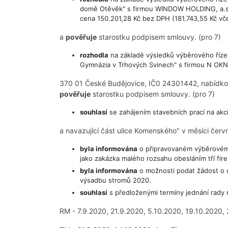
domě Otěvěk" s firmou WINDOW HOLDING, a.s.
cena 150.201,28 Kč bez DPH (181.743,55 Kč v
a
pověřuje
starostku podpisem smlouvy. (pro 7)
rozhodla
na základě výsledků výběrového říze
Gymnázia v Trhových Svinech" s firmou N OKNA 
370 01 České Budějovice, IČ0 24301442, nabídk
pověřuje
starostku podpisem smlouvy. (pro 7)
souhlasí
se zahájením stavebních prací na akci
a navazující část ulice Komenského" v měsíci červn
byla informována
o připravovaném výběrovém 
jako zakázka malého rozsahu obesláním tří fir
byla informována
o možnosti podat žádost o d
výsadbu stromů 2020.
souhlasí
s předloženými termíny jednání rady m
RM - 7.9.2020, 21.9.2020, 5.10.2020, 19.10.2020, 