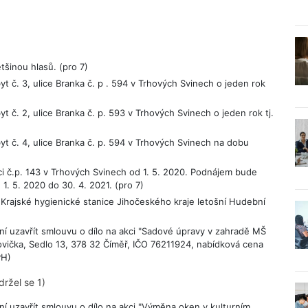
šinou hlasů. (pro 7)
 č. 3, ulice Branka č. p . 594 v Trhových Svinech o jeden rok
 č. 2, ulice Branka č. p. 593 v Trhových Svinech o jeden rok tj.
t č. 4, ulice Branka č. p. 594 v Trhových Svinech na dobu
i č.p. 143 v Trhových Svinech od 1. 5. 2020. Podnájem bude
1. 5. 2020 do 30. 4. 2021. (pro 7)
Krajské hygienické stanice Jihočeského kraje letošní Hudební
í uzavřít smlouvu o dílo na akci "Sadové úpravy v zahradě MŠ
kovička, Sedlo 13, 378 32 Číměř, IČO 76211924, nabídková cena
PH)
ržel se 1)
í uzavřít smlouvu o dílo na akci "Výměna oken v kulturním