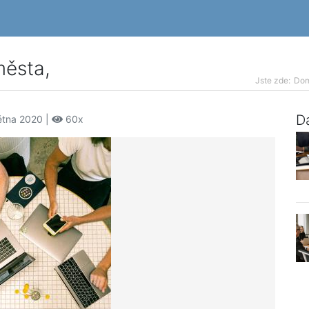
města,
Jste zde:
Do
Da
ětna 2020 |
60x