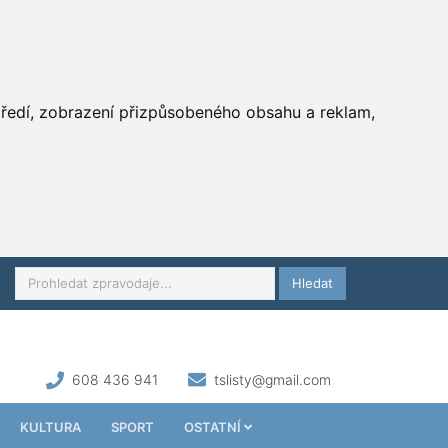
středí, zobrazení přizpůsobeného obsahu a reklam,
Hledat
608 436 941
tslisty@gmail.com
KULTURA
SPORT
OSTATNÍ