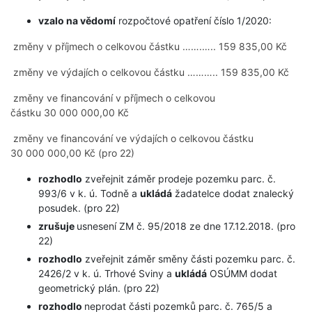
vzalo na vědomí
rozpočtové opatření číslo 1/2020:
změny v příjmech o celkovou částku …….….. 159 835,00 Kč
změny ve výdajích o celkovou částku ……….. 159 835,00 Kč
změny ve financování v příjmech o celkovou
částku 30 000 000,00 Kč
změny ve financování ve výdajích o celkovou částku
30 000 000,00 Kč (pro 22)
rozhodlo
zveřejnit záměr prodeje pozemku parc. č.
993/6 v k. ú. Todně a
ukládá
žadatelce dodat znalecký
posudek. (pro 22)
zrušuje
usnesení ZM č. 95/2018 ze dne 17.12.2018. (pro
22)
rozhodlo
zveřejnit záměr směny části pozemku parc. č.
2426/2 v k. ú. Trhové Sviny a
ukládá
OSÚMM dodat
geometrický plán. (pro 22)
rozhodlo
neprodat části pozemků parc. č. 765/5 a