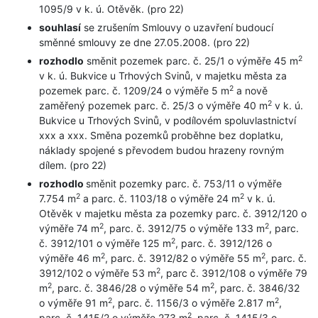
1095/9 v k. ú. Otěvěk. (pro 22)
souhlasí
se zrušením Smlouvy o uzavření budoucí
směnné smlouvy ze dne 27.05.2008. (pro 22)
2
rozhodlo
směnit pozemek parc. č. 25/1 o výměře 45 m
v k. ú. Bukvice u Trhových Svinů, v majetku města za
2
pozemek parc. č. 1209/24 o výměře 5 m
a nově
2
zaměřený pozemek parc. č. 25/3 o výměře 40 m
v k. ú.
Bukvice u Trhových Svinů, v podílovém spoluvlastnictví
xxx a xxx. Směna pozemků proběhne bez doplatku,
náklady spojené s převodem budou hrazeny rovným
dílem. (pro 22)
rozhodlo
směnit pozemky parc. č. 753/11 o výměře
2
2
7.754 m
a parc. č. 1103/18 o výměře 24 m
v k. ú.
Otěvěk v majetku města za pozemky parc. č. 3912/120 o
2
2
výměře 74 m
, parc. č. 3912/75 o výměře 133 m
, parc.
2
č. 3912/101 o výměře 125 m
, parc. č. 3912/126 o
2
2
výměře 46 m
, parc. č. 3912/82 o výměře 55 m
, parc. č.
2
3912/102 o výměře 53 m
, parc č. 3912/108 o výměře 79
2
2
m
, parc. č. 3846/28 o výměře 54 m
, parc. č. 3846/32
2
2
o výměře 91 m
, parc. č. 1156/3 o výměře 2.817 m
,
2
parc. č. 1415/2 o výměře 273 m
, parc. č. 1415/3 o