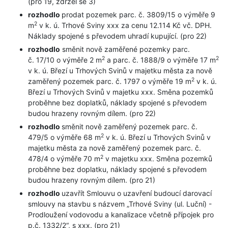
(pro 19, zdržel se 3)
rozhodlo
prodat pozemek parc. č. 3809/15 o výměře 9
2
m
v k. ú. Trhové Sviny xxx za cenu 12.114 Kč vč. DPH.
Náklady spojené s převodem uhradí kupující. (pro 22)
rozhodlo
směnit nově zaměřené pozemky parc.
2
2
č. 17/10 o výměře 2 m
a parc. č. 1888/9 o výměře 17 m
v k. ú. Březí u Trhových Svinů v majetku města za nově
2
zaměřený pozemek parc. č. 1797 o výměře 19 m
v k. ú.
Březí u Trhových Svinů v majetku xxx. Směna pozemků
proběhne bez doplatků, náklady spojené s převodem
budou hrazeny rovným dílem. (pro 22)
rozhodlo
směnit nově zaměřený pozemek parc. č.
2
479/5 o výměře 68 m
v k. ú. Březí u Trhových Svinů v
majetku města za nově zaměřený pozemek parc. č.
2
478/4 o výměře 70 m
v majetku xxx. Směna pozemků
proběhne bez doplatku, náklady spojené s převodem
budou hrazeny rovným dílem. (pro 21)
rozhodlo
uzavřít Smlouvu o uzavření budoucí darovací
smlouvy na stavbu s názvem „Trhové Sviny (ul. Luční) -
Prodloužení vodovodu a kanalizace včetně přípojek pro
p.č. 1332/2“, s xxx. (pro 21)