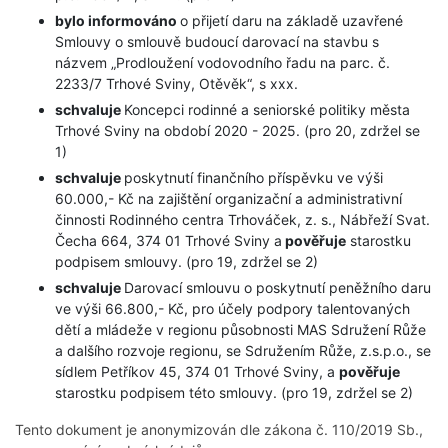
bylo informováno
o přijetí daru na základě uzavřené
Smlouvy o smlouvě budoucí darovací na stavbu s
názvem „Prodloužení vodovodního řadu na parc. č.
2233/7 Trhové Sviny, Otěvěk“, s xxx.
schvaluje
Koncepci rodinné a seniorské politiky města
Trhové Sviny na období 2020 - 2025. (pro 20, zdržel se
1)
schvaluje
poskytnutí finančního příspěvku ve výši
60.000,- Kč na zajištění organizační a administrativní
činnosti Rodinného centra Trhováček, z. s., Nábřeží Svat.
Čecha 664, 374 01 Trhové Sviny a
pověřuje
starostku
podpisem smlouvy. (pro 19, zdržel se 2)
schvaluje
Darovací smlouvu o poskytnutí peněžního daru
ve výši 66.800,- Kč, pro účely podpory talentovaných
dětí a mládeže v regionu působnosti MAS Sdružení Růže
a dalšího rozvoje regionu, se Sdružením Růže, z.s.p.o., se
sídlem Petříkov 45, 374 01 Trhové Sviny, a
pověřuje
starostku podpisem této smlouvy. (pro 19, zdržel se 2)
Tento dokument je anonymizován dle zákona č. 110/2019 Sb.,