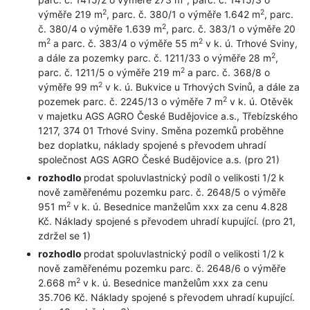
2
2
výměře 219 m
, parc. č. 380/1 o výměře 1.642 m
, parc.
2
č. 380/4 o výměře 1.639 m
, parc. č. 383/1 o výměře 20
2
2
m
a parc. č. 383/4 o výměře 55 m
v k. ú. Trhové Sviny,
2
a dále za pozemky parc. č. 1211/33 o výměře 28 m
,
2
parc. č. 1211/5 o výměře 219 m
a parc. č. 368/8 o
2
výměře 99 m
v k. ú. Bukvice u Trhových Svinů, a dále za
2
pozemek parc. č. 2245/13 o výměře 7 m
v k. ú. Otěvěk
v majetku AGS AGRO České Budějovice a.s., Třebízského
1217, 374 01 Trhové Sviny. Směna pozemků proběhne
bez doplatku, náklady spojené s převodem uhradí
společnost AGS AGRO České Budějovice a.s. (pro 21)
rozhodlo
prodat spoluvlastnický podíl o velikosti 1/2 k
nově zaměřenému pozemku parc. č. 2648/5 o výměře
2
951 m
v k. ú. Besednice manželům xxx za cenu 4.828
Kč. Náklady spojené s převodem uhradí kupující. (pro 21,
zdržel se 1)
rozhodlo
prodat spoluvlastnický podíl o velikosti 1/2 k
nově zaměřenému pozemku parc. č. 2648/6 o výměře
2
2.668 m
v k. ú. Besednice manželům xxx za cenu
35.706 Kč. Náklady spojené s převodem uhradí kupující.