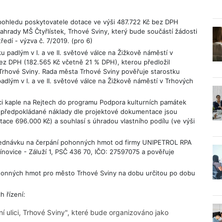
ohledu poskytovatele dotace ve výši 487.722 Kč bez DPH
zahrady MŠ Čtyřlístek, Trhové Sviny, který bude součástí žádosti
edí - výzva č. 7/2019. (pro 6)
adlým v I. a ve II. světové válce na Žižkově náměstí v
bez DPH (182.565 Kč včetně 21 % DPH), kterou předložil
, Trhové Sviny. Rada města Trhové Sviny pověřuje starostku
lým v I. a ve II. světové válce na Žižkově náměstí v Trhových
ci kaple na Rejtech do programu Podpora kulturních památek
, předpokládané náklady dle projektové dokumentace jsou
ce 696.000 Kč) a souhlasí s úhradou vlastního podílu (ve výši
jednávku na čerpání pohonných hmot od firmy UNIPETROL RPA
vínovice - Záluží 1, PSČ 436 70, IČO: 27597075 a pověřuje
ohonných hmot pro město Trhové Sviny na dobu určitou po dobu
 řízení:
 ulici, Trhové Sviny", které bude organizováno jako