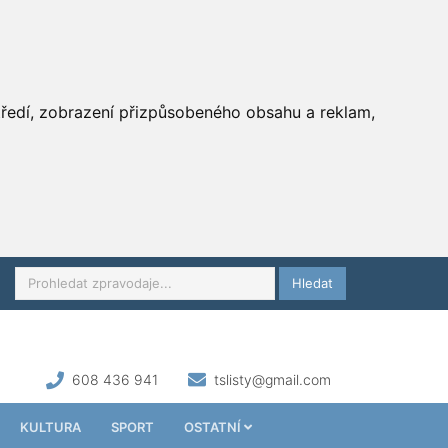
středí, zobrazení přizpůsobeného obsahu a reklam,
Hledat
608 436 941
tslisty@gmail.com
KULTURA
SPORT
OSTATNÍ