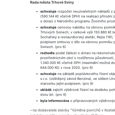
Rada města Trhové Sviny
schvaluje
rozpočet neuznatelných nákladů z p
(590.144 Kč včetně DPH) na realizaci přírodní 
o dotaci z Národního programu Životního prostř
schvaluje
cenovou nabídku na obnovu pomníku p
Trhových Svinech, v celkové výši 150.880 Kč 
Sochařský a restaurátorský ateliér, Rejta 1181
podpisem smlouvy o dílo na obnovu pomníku pad
Svinech. (pro 6)
rozhodla
podat žádost o dotaci na rekonstruk
prostřednictvím obcí s rozšířenou působností
1.340.000 Kč včetně DPH (maximální možná dota
644.000 Kč) v roce 2020. (pro 6)
schvaluje
na základě poptávkového řízení ob
s.r.o. (odštěpný závod Benzina), se sídlem Lit
starostku jejím podpisem. (pro 6)
ukládá
zajistit výběrové řízení na dodávku p
dvou let. (pro 6)
byla informována
o připravovaných výběrových
-
na dodavatele stavby "Výměna povrchů v Kostelní