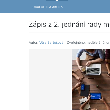
UDÁLOSTI A AKCE
Zápis z 2. jednání rady m
Autor:
Věra Bartošová
| Zveřejněno: neděle 2. úno