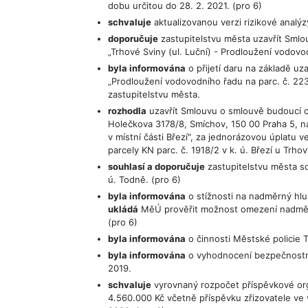
dobu určitou do 28. 2. 2021. (pro 6)
schvaluje
aktualizovanou verzi rizikové analý
doporučuje
zastupitelstvu města uzavřít Smlo
„Trhové Sviny (ul. Luční) - Prodloužení vodovod
byla informována
o přijetí daru na základě u
„Prodloužení vodovodního řadu na parc. č. 223
zastupitelstvu města.
rozhodla
uzavřít Smlouvu o smlouvě budoucí o 
Holečkova 3178/8, Smíchov, 150 00 Praha 5, na
v místní části Březí", za jednorázovou úplatu
parcely KN parc. č. 1918/2 v k. ú. Březí u Trho
souhlasí a doporučuje
zastupitelstvu města sc
ú. Todně. (pro 6)
byla informována
o stížnosti na nadměrný hl
ukládá
MěÚ prověřit možnost omezení nadměr
(pro 6)
byla informována
o činnosti Městské policie 
byla informována
o vyhodnocení bezpečnostní
2019.
schvaluje
vyrovnaný rozpočet příspěvkové org
4.560.000 Kč včetně příspěvku zřizovatele ve 