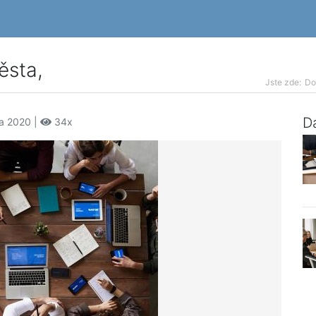
ěsta,
Jste zde:
D
Da
ra 2020 |
34x