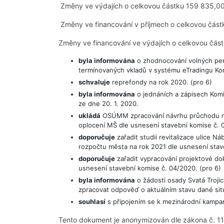
Změny ve výdajích o celkovou částku 159 835,0
Změny ve financování v příjmech o celkovou čás
Změny ve financování ve výdajích o celkovou část
byla informována
o zhodnocování volných pen
termínovaných vkladů v systému eTradingu Ko
schvaluje
reprefondy na rok 2020. (pro 6)
byla informována
o jednáních a zápisech Komi
ze dne 20. 1. 2020.
ukládá
OSÚMM zpracování návrhu průchodu nové
oplocení MŠ dle usnesení stavební komise č. 0
doporučuje
zařadit studii revitalizace ulice 
rozpočtu města na rok 2021 dle usnesení stav
doporučuje
zařadit vypracování projektové dok
usnesení stavební komise č. 04/2020. (pro 6)
byla informována
o žádosti osady Svatá Troji
zpracovat odpověď o aktuálním stavu dané sit
souhlasí
s připojením se k mezinárodní kampani 
Tento dokument je anonymizován dle zákona č. 11