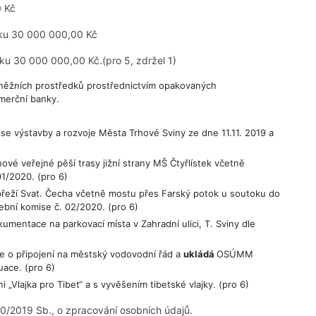
0 Kč
tku 30 000 000,00 Kč
ku 30 000 000,00 Kč.(pro 5, zdržel 1)
ěžních prostředků prostřednictvím opakovaných
merční banky.
se výstavby a rozvoje Města Trhové Sviny ze dne 11.11. 2019 a
 veřejné pěší trasy jižní strany MŠ Čtyřlístek včetně
1/2020. (pro 6)
Nábřeží Svat. Čecha včetně mostu přes Farský potok u soutoku do
ební komise č. 02/2020. (pro 6)
umentace na parkovací místa v Zahradní ulici, T. Sviny dle
ce o připojení na městský vodovodní řád a
ukládá
OSÚMM
uace. (pro 6)
„Vlajka pro Tibet“ a s vyvěšením tibetské vlajky. (pro 6)
0/2019 Sb., o zpracování osobních údajů.