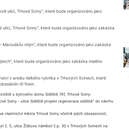
ě ulici, Trhové Sviny", které bude organizováno jako
 ulici, Trhové Sviny", které bude organizováno jako zakázka
- Marouškův mlýn", které bude organizováno jako zakázka
ejtech", které bude organizováno jako zakázka malého
nství v areálu Velkého rybníka v Trhových Svinech, které
esláním tří firem.
oviště u bytového domu Sídliště 741, Trhové Sviny.
é Sviny - ulice Sídliště projekt regenerace sídliště" do návrhu
e vlastnictví města Trhové Sviny včetně jejich obsazenosti,
t č. 5, ulice Žižkovo náměstí č.p. 30 v Trhových Svinech na