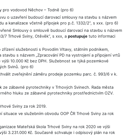
zy pro vodovod Něchov – Todně (pro 6)
uvu o uzavření budoucí darovací smlouvy na stavbu s názvem
u a kanalizace včetně přípojek pro p.č. 1332/2“, s xxx. (pro 6)
zavřené Smlouvy o smlouvě budoucí darovací na stavbu s názvem
3/7 Trhové Sviny, Otěvěk“, s xxx, a
postupuje
tuto informaci
zřízení služebnosti s Povodím Vltavy, státním podnikem,
 stavbu s názvem „Zpracování PD na vystrojení a připojení vrtů
 ve výši 10.000 Kč bez DPH. Služebnost se týká pozemkové
vých Svinů. (pro 6)
hválit zveřejnění záměru prodeje pozemku parc. č. 993/6 v k.
uk ze zábavné pyrotechniky v Trhových Svinech. Rada města
ného hluku ze zábavné pyrotechniky prostřednictvím OZV.
Trhové Sviny za rok 2019.
 situace ve služebním obvodu OOP ČR Trhové Sviny za rok
anizace Mateřská škola Trhové Sviny na rok 2020 ve výši
výši 3.231.000 Kč. Současně schvaluje i odpisový plán na rok