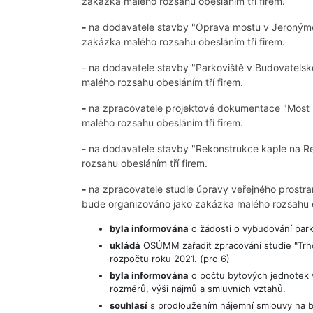
zakázka malého rozsahu obesláním tří firem.
-
na dodavatele stavby "Oprava mostu v Jeronýmov
zakázka malého rozsahu obesláním tří firem.
- na dodavatele stavby "Parkoviště v Budovatelské
malého rozsahu obesláním tří firem.
-
na zpracovatele projektové dokumentace "Most 
malého rozsahu obesláním tří firem.
- na dodavatele stavby "Rekonstrukce kaple na R
rozsahu obesláním tří firem.
-
na zpracovatele studie úpravy veřejného prostra
bude organizováno jako zakázka malého rozsahu ob
byla informována
o žádosti o vybudování park
ukládá
OSÚMM zařadit zpracování studie "Trhov
rozpočtu roku 2021. (pro 6)
byla informována
o počtu bytových jednotek v
rozměrů, výši nájmů a smluvních vztahů.
souhlasí
s prodloužením nájemní smlouvy na by