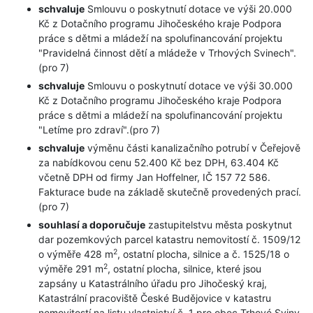
schvaluje
Smlouvu o poskytnutí dotace ve výši 20.000
Kč z Dotačního programu Jihočeského kraje Podpora
práce s dětmi a mládeží na spolufinancování projektu
"Pravidelná činnost dětí a mládeže v Trhových Svinech".
(pro 7)
schvaluje
Smlouvu o poskytnutí dotace ve výši 30.000
Kč z Dotačního programu Jihočeského kraje Podpora
práce s dětmi a mládeží na spolufinancování projektu
"Letíme pro zdraví".(pro 7)
schvaluje
výměnu části kanalizačního potrubí v Čeřejově
za nabídkovou cenu 52.400 Kč bez DPH, 63.404 Kč
včetně DPH od firmy Jan Hoffelner, IČ 157 72 586.
Fakturace bude na základě skutečně provedených prací.
(pro 7)
souhlasí a doporučuje
zastupitelstvu města poskytnut
dar pozemkových parcel katastru nemovitostí č. 1509/12
2
o výměře 428 m
, ostatní plocha, silnice a č. 1525/18 o
2
výměře 291 m
, ostatní plocha, silnice, které jsou
zapsány u Katastrálního úřadu pro Jihočeský kraj,
Katastrální pracoviště České Budějovice v katastru
nemovitostí na listu vlastnictví č. 1 pro obec Trhové Sviny