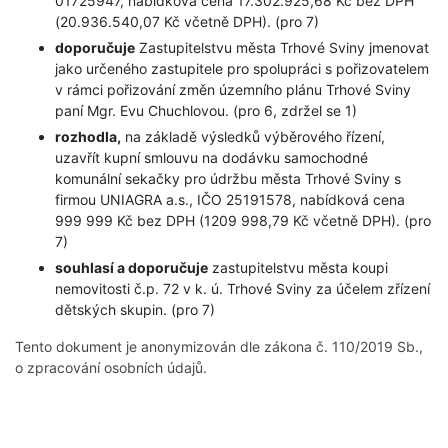
01725947, nabídková cena 17.302.925,68 Kč bez DPH
(20.936.540,07 Kč včetně DPH). (pro 7)
doporučuje
Zastupitelstvu města Trhové Sviny jmenovat
jako určeného zastupitele pro spolupráci s pořizovatelem
v rámci pořizování změn územního plánu Trhové Sviny
paní Mgr. Evu Chuchlovou. (pro 6, zdržel se 1)
rozhodla,
na základě výsledků výběrového řízení,
uzavřít kupní smlouvu na dodávku samochodné
komunální sekačky pro údržbu města Trhové Sviny s
firmou UNIAGRA a.s., IČO 25191578, nabídková cena
999 999 Kč bez DPH (1209 998,79 Kč včetně DPH). (pro
7)
souhlasí a doporučuje
zastupitelstvu města koupi
nemovitosti č.p. 72 v k. ú. Trhové Sviny za účelem zřízení
dětských skupin. (pro 7)
Tento dokument je anonymizován dle zákona č. 110/2019 Sb.,
o zpracování osobních údajů.