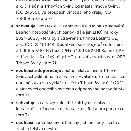
a k. ú. Pěčín u Trhových Svinů od města Trhové Sviny,
IČO 245551, ve prospěch Jihočeského kraje, IČO
70890650. (pro 7)
schvaluje
Dodatek č. 2 ke smlouvě o dílo na zpracování
Lesních hospodářských osnov (dále jen LHO) na roky
2024-2033, která byla uzavřena s firmou LesInfo CZ,
a.s., IČO: 25161644. Dodatkem se snižuje původní cena
z 1.998.597,84 Kč bez DPH na 1.993.527,16 Kč bez DPH
z důvodu snížení výměry LHO pro zařizovací obvod ORP
Trhové Sviny. (pro 7)
souhlasí a doporučuje
Zastupitelstvu města Trhové
Sviny schválit obecně závaznou vyhlášku, kterou se mění
obecně závazná vyhláška města Trhové Sviny č. 1/2021
o stanovení obecního systému odpadového hospodářství.
(pro 7)
schvaluje
splátkový kalendář zálohy na realizaci
kanalizační přípojky akce Kanalizace Rejta pro pana xxx.
(pro 7)
souhlasí
s předloženými termíny jednání rady města a
zastupitelstva města: