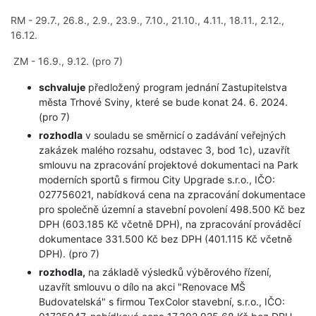
RM - 29.7., 26.8., 2.9., 23.9., 7.10., 21.10., 4.11., 18.11., 2.12.,
16.12.
ZM - 16.9., 9.12. (pro 7)
schvaluje
předložený program jednání Zastupitelstva
města Trhové Sviny, které se bude konat 24. 6. 2024.
(pro 7)
rozhodla
v souladu se směrnicí o zadávání veřejných
zakázek malého rozsahu, odstavec 3, bod 1c), uzavřít
smlouvu na zpracování projektové dokumentaci na Park
moderních sportů s firmou City Upgrade s.r.o., IČO:
027756021, nabídková cena na zpracování dokumentace
pro společně územní a stavební povolení 498.500 Kč bez
DPH (603.185 Kč včetně DPH), na zpracování prováděcí
dokumentace 331.500 Kč bez DPH (401.115 Kč včetně
DPH). (pro 7)
rozhodla,
na základě výsledků výběrového řízení,
uzavřít smlouvu o dílo na akci "Renovace MŠ
Budovatelská" s firmou TexColor stavební, s.r.o., IČO: