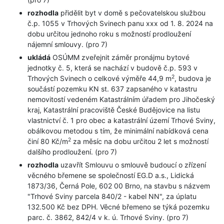
rozhodla
přidělit byt v domě s pečovatelskou službou
č.p. 1055 v Trhových Svinech panu xxx od 1. 8. 2024 na
dobu určitou jednoho roku s možností prodloužení
nájemní smlouvy. (pro 7)
ukládá
OSÚMM zveřejnit záměr pronájmu bytové
jednotky č. 5, která se nachází v budově č.p. 593 v
2
Trhových Svinech o celkové výměře 44,9 m
, budova je
součástí pozemku KN st. 637 zapsaného v katastru
nemovitostí vedeném Katastrálním úřadem pro Jihočeský
kraj, Katastrální pracoviště České Budějovice na listu
vlastnictví č. 1 pro obec a katastrální území Trhové Sviny,
obálkovou metodou s tím, že minimální nabídková cena
2
činí 80 Kč/m
za měsíc na dobu určitou 2 let s možností
dalšího prodloužení. (pro 7)
rozhodla
uzavřít Smlouvu o smlouvě budoucí o zřízení
věcného břemene se společností EG.D a.s., Lidická
1873/36, Černá Pole, 602 00 Brno, na stavbu s názvem
"Trhové Sviny parcela 840/2 - kabel NN", za úplatu
132.500 Kč bez DPH. Věcné břemeno se týká pozemku
parc. č. 3862, 842/4 v k. ú. Trhové Sviny. (pro 7)