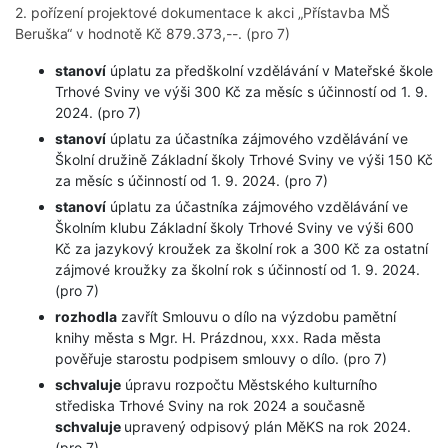
2. pořízení projektové dokumentace k akci „Přístavba MŠ
Beruška“ v hodnotě Kč 879.373,--. (pro 7)
stanoví
úplatu za předškolní vzdělávání v Mateřské škole
Trhové Sviny ve výši 300 Kč za měsíc s účinností od 1. 9.
2024. (pro 7)
stanoví
úplatu za účastníka zájmového vzdělávání ve
Školní družině Základní školy Trhové Sviny ve výši 150 Kč
za měsíc s účinností od 1. 9. 2024. (pro 7)
stanoví
úplatu za účastníka zájmového vzdělávání ve
Školním klubu Základní školy Trhové Sviny ve výši 600
Kč za jazykový kroužek za školní rok a 300 Kč za ostatní
zájmové kroužky za školní rok s účinností od 1. 9. 2024.
(pro 7)
rozhodla
zavřít Smlouvu o dílo na výzdobu pamětní
knihy města s Mgr. H. Prázdnou, xxx. Rada města
pověřuje starostu podpisem smlouvy o dílo. (pro 7)
schvaluje
úpravu rozpočtu Městského kulturního
střediska Trhové Sviny na rok 2024 a současně
schvaluje
upravený odpisový plán MěKS na rok 2024.
(pro 7)