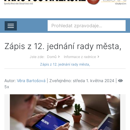
Rozbalit nabídku
Zápis z 12. jednání rady města,
Jste zde:
Domů
Informace z radnice
Zápis z 12. jednání rady města,
Autor:
Věra Bartošová
| Zveřejněno: středa 1. května 2024 |
5x