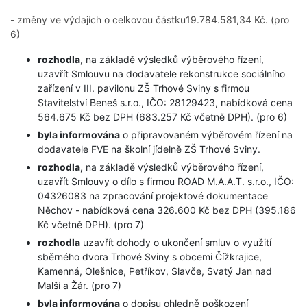
- změny ve výdajích o celkovou částku19.784.581,34 Kč. (pro
6)
rozhodla,
na základě výsledků výběrového řízení,
uzavřít Smlouvu na dodavatele rekonstrukce sociálního
zařízení v III. pavilonu ZŠ Trhové Sviny s firmou
Stavitelství Beneš s.r.o., IČO: 28129423, nabídková cena
564.675 Kč bez DPH (683.257 Kč včetně DPH). (pro 6)
byla informována
o připravovaném výběrovém řízení na
dodavatele FVE na školní jídelně ZŠ Trhové Sviny.
rozhodla,
na základě výsledků výběrového řízení,
uzavřít Smlouvy o dílo s firmou ROAD M.A.A.T. s.r.o., IČO:
04326083 na zpracování projektové dokumentace
Něchov - nabídková cena 326.600 Kč bez DPH (395.186
Kč včetně DPH). (pro 7)
rozhodla
uzavřít dohody o ukončení smluv o využití
sběrného dvora Trhové Sviny s obcemi Čížkrajice,
Kamenná, Olešnice, Petříkov, Slavče, Svatý Jan nad
Malší a Žár. (pro 7)
byla informována
o dopisu ohledně poškození