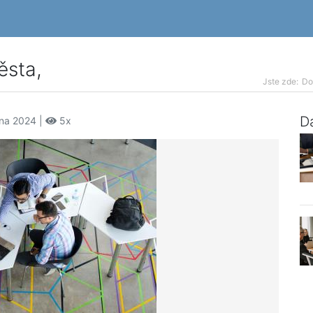
ěsta,
Jste zde:
D
Da
zna 2024 |
5x