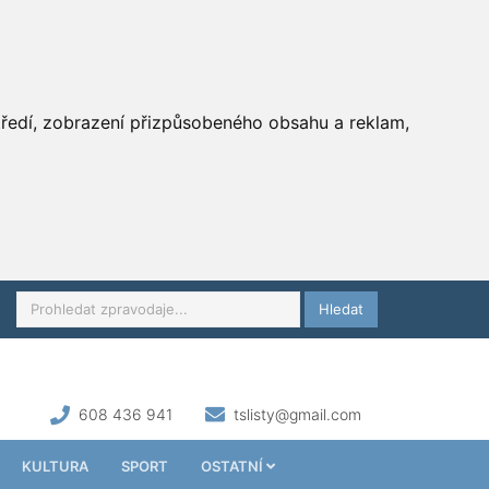
středí, zobrazení přizpůsobeného obsahu a reklam,
Hledat
608 436 941
tslisty@gmail.com
KULTURA
SPORT
OSTATNÍ