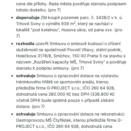
cena dle přílohy. Rada města pověřuje starostu podpisem
tohoto dodatku. (pro 7)
doporučuje
ZM koupit pozemek parc. č. 3428/2 v k. ú.
2
Trhové Sviny o výměře 939 m
, který se nachází v
lokalitě "pod kotelnou", Husova ulice, od pana xxx. (pro
7)
rozhodla
uzavřít Smlouvu o smlouvě budoucí o zřízení
služebnosti se společností Povodí Vltavy, státní podnik,
Holečkova 3178/8, Smíchov, 150 00 Praha 5 na stavbu s
názvem „Rozšíření kapacity MŠ, Trhové Sviny“ a pověřuje
starostu k podpisu smlouvy. (pro 7)
schvaluje
Smlouvu o zpracování dotace na výstavbu
tréninkového hřiště ve sportovním areálu, kterou
předložila firma G-PROJECT s.r.o., IČO 260 64 928,
dohodnutá cena 280.000 Kč bez DPH (338.800 Kč
včetně DPH) bude splatná pouze v případě získání
dotace. (pro 7)
schvaluje
Smlouvu o zpracování dotace na rekonstrukci
Gastroprovozu MŠ Čtyřlístek, kterou předložila firma G-
PROJECT s.r.o., IČO 260 64 928, dohodnutá cena