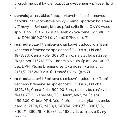
prorodinné politiky dle rozpočtu uvedeném v příloze. (pro
7)
schvaluje,
na základě poptávkového řízení, cenovou
nabídku na workoutové prvky v rámci sportovního areálu
v Trhových Svinech, kterou předložila firma ONYX wood
spol. s r.o., IČO 25178644. Nabídková cena 577.686 Kč
bez DPH (699.000 Kč včetně DPH). (pro 7)
rozhodla
uzavřít Smlouvu o smlouvě budoucí o zřízení
věcného břemene se společností EG.D a.s., Lidická
1873/36, Černá Pole, 602 00 Brno, na stavbu s názvem
"Rejta par 2162/3 ZTV - kabel NN", za úplatu 20.100 Kč
bez DPH. Věcné břemeno se týká pozemku parc. č.
2161/7, 2162/30 v k. ú. Trhové Sviny. (pro 7)
rozhodla
uzavřít Smlouvu o smlouvě budoucí o zřízení
věcného břemene se společností EG.D a.s., Lidická
1873/36, Černá Pole, 602 00 Brno, na stavbu s názvem
"Rejta ZTV - kabel VN, TS "Hamr", NN", za úplatu
459.300 Kč bez DPH. Věcné břemeno se týká pozemku
parc. č. 2180/17, 2400/1, 2407/4, 2428/71, 3901/15,
3902/1, 3902/6, 3905/7, st. 1632 v k. ú. Trhové Sviny.
(pro 7)