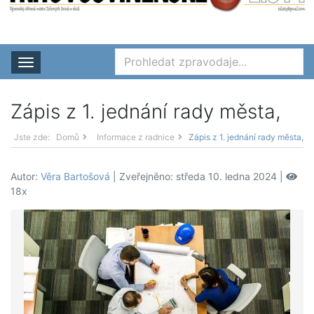
Rozbalit nabídku
Zápis z 1. jednání rady města,
Jste zde:
Domů
Informace z radnice
Zápis z 1. jednání rady města,
Autor:
Věra Bartošová
| Zveřejněno: středa 10. ledna 2024 |
18x