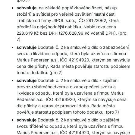
schvaluje,
na základě poptávkového řízení, nákup
stožárů a svítidel pro veřejné osvětlení místní části
Třebíčko od firmy JIPOL s.r.o., IČO 28122062, která
předložila nejvýhodnější nabídku. Nabídková cena
228.619 Kč bez DPH (276.628,99 Kč včetně DPH). (pro
7)
schvaluje
Dodatek č. 2 ke smlouvě o dílo o zabezpečení
svozu a likvidace odpadu, která byla uzavřena s firmou
Marius Pedersen a.s., IČO 42194920, kterým se navyšuje
cena dle přílohy. Rada města pověřuje starostu podpisem
tohoto dodatku. (pro 7)
schvaluje
Dodatek č. 2 ke smlouvě o dílo - zajištění
provozu sběrného dvora a o zabezpečení svozu a
likvidace odpadu, která byla uzavřena s firmou Marius
Pedersen a.s., IČO 42194920, kterým se navyšuje cena
dle přílohy a upravuje provozní doba. Rada města
pověřuje starostu podpisem tohoto dodatku. (pro 7)
schvaluje
Dodatek č. 2 ke smlouvě o dílo o zajištění
svozu tříděného odpadu, která byla uzavřena s firmou
Marius Pedersen a.s., IČO 42194920, kterým se navyšuje