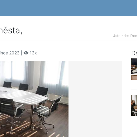
města,
Jste zde:
Do
Da
since 2023 |
13x