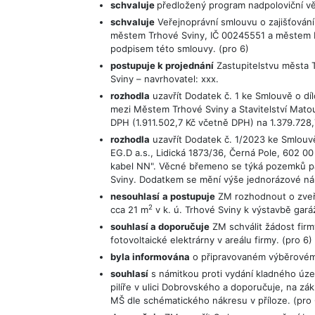
schvaluje
předložený program nadpoloviční vě
schvaluje
Veřejnoprávní smlouvu o zajišťování 
městem Trhové Sviny, IČ 00245551 a městem 
podpisem této smlouvy. (pro 6)
postupuje k projednání
Zastupitelstvu města 
Sviny – navrhovatel: xxx.
rozhodla
uzavřít Dodatek č. 1 ke Smlouvě o dí
mezi Městem Trhové Sviny a Stavitelství Matou
DPH (1.911.502,7 Kč včetně DPH) na 1.379.728
rozhodla
uzavřít Dodatek č. 1/2023 ke Smlouv
EG.D a.s., Lidická 1873/36, Černá Pole, 602 
kabel NN". Věcné břemeno se týká pozemků parc
Sviny. Dodatkem se mění výše jednorázové náh
nesouhlasí
a postupuje
ZM rozhodnout o zveře
2
cca 21 m
v k. ú. Trhové Sviny k výstavbě garáž
souhlasí a doporučuje
ZM schválit žádost fir
fotovoltaické elektrárny v areálu firmy. (pro 6)
byla informována
o připravovaném výběrovém ř
souhlasí
s námitkou proti vydání kladného úze
pilíře v ulici Dobrovského a doporučuje, na zákl
MŠ dle schématického nákresu v příloze. (pro 