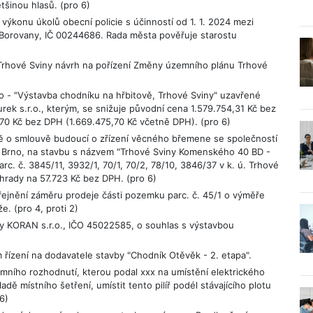
tšinou hlasů. (pro 6)
výkonu úkolů obecní policie s účinností od 1. 1. 2024 mezi
Borovany, IČ 00244686. Rada města pověřuje starostu
Trhové Sviny návrh na pořízení Změny územního plánu Trhové
lo - "Výstavba chodníku na hřbitově, Trhové Sviny" uzavřené
rek s.r.o., kterým, se snižuje původní cena 1.579.754,31 Kč bez
,70 Kč bez DPH (1.669.475,70 Kč včetně DPH). (pro 6)
ě o smlouvě budoucí o zřízení věcného břemene se společností
00 Brno, na stavbu s názvem "Trhové Sviny Komenského 40 BD -
. č. 3845/11, 3932/1, 70/1, 70/2, 78/10, 3846/37 v k. ú. Trhové
rady na 57.723 Kč bez DPH. (pro 6)
jnění záměru prodeje části pozemku parc. č. 45/1 o výměře
e. (pro 4, proti 2)
my KORAN s.r.o., IČO 45022585, o souhlas s výstavbou
ízení na dodavatele stavby "Chodník Otěvěk - 2. etapa".
mního rozhodnutí, kterou podal xxx na umístění elektrického
adě místního šetření, umístit tento pilíř podél stávajícího plotu
6)