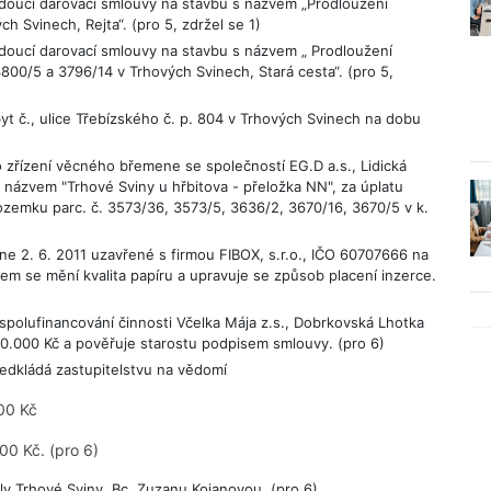
doucí darovací smlouvy na stavbu s názvem „Prodloužení
h Svinech, Rejta“. (pro 5, zdržel se 1)
doucí darovací smlouvy na stavbu s názvem „ Prodloužení
800/5 a 3796/14 v Trhových Svinech, Stará cesta“. (pro 5,
t č., ulice Třebízského č. p. 804 v Trhových Svinech na dobu
zřízení věcného břemene se společností EG.D a.s., Lidická
 názvem "Trhové Sviny u hřbitova - přeložka NN", za úplatu
zemku parc. č. 3573/36, 3573/5, 3636/2, 3670/16, 3670/5 v k.
ne 2. 6. 2011 uzavřené s firmou FIBOX, s.r.o., IČO 60707666 na
kem se mění kvalita papíru a upravuje se způsob placení inzerce.
spolufinancování činnosti Včelka Mája z.s., Dobrkovská Lhotka
50.000 Kč a pověřuje starostu podpisem smlouvy. (pro 6)
edkládá zastupitelstvu na vědomí
00 Kč
00 Kč. (pro 6)
y Trhové Sviny, Bc. Zuzanu Kojanovou. (pro 6)