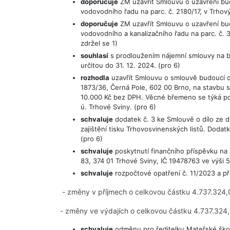
doporučuje
ZM uzavřít Smlouvu o uzavření bu
vodovodního řadu na parc. č. 2180/17, v Trhovýc
doporučuje
ZM uzavřít Smlouvu o uzavření bu
vodovodního a kanalizačního řadu na parc. č. 3
zdržel se 1)
souhlasí
s prodloužením nájemní smlouvy na by
určitou do 31. 12. 2024. (pro 6)
rozhodla
uzavřít Smlouvu o smlouvě budoucí o 
1873/36, Černá Pole, 602 00 Brno, na stavbu s
10.000 Kč bez DPH. Věcné břemeno se týká po
ú. Trhové Sviny. (pro 6)
schvaluje
dodatek č. 3 ke Smlouvě o dílo ze d
zajištění tisku Trhovosvinenských listů. Dodat
(pro 6)
schvaluje
poskytnutí finančního příspěvku na 
83, 374 01 Trhové Sviny, IČ 19478763 ve výši 
schvaluje
rozpočtové opatření č. 11/2023 a př
- změny v příjmech o celkovou částku 4.737.324,
- změny ve výdajích o celkovou částku 4.737.324,
schvaluje
odměnu pro ředitelku Mateřské škol