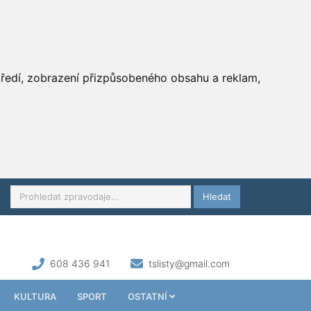
středí, zobrazení přizpůsobeného obsahu a reklam,
Hledat
608 436 941
tslisty@gmail.com
KULTURA
SPORT
OSTATNÍ