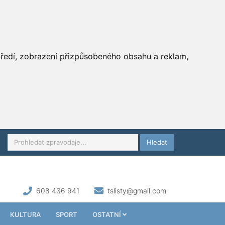
středí, zobrazení přizpůsobeného obsahu a reklam,
Hledat
608 436 941
tslisty@gmail.com
KULTURA
SPORT
OSTATNÍ