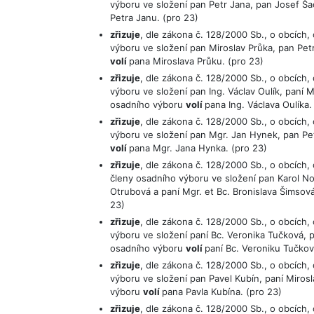
výboru ve složení pan Petr Jana, pan Josef Ša
Petra Janu. (pro 23)
zřizuje
, dle zákona č. 128/2000 Sb., o obcích,
výboru ve složení pan Miroslav Průka, pan Pe
volí
pana Miroslava Průku. (pro 23)
zřizuje
, dle zákona č. 128/2000 Sb., o obcích
výboru ve složení pan Ing. Václav Oulík, paní
osadního výboru
volí
pana Ing. Václava Oulíka.
zřizuje
, dle zákona č. 128/2000 Sb., o obcích
výboru ve složení pan Mgr. Jan Hynek, pan Pe
volí
pana Mgr. Jana Hynka. (pro 23)
zřizuje
, dle zákona č. 128/2000 Sb., o obcích
členy osadního výboru ve složení pan Karol Nov
Otrubová a paní Mgr. et Bc. Bronislava Šimso
23)
zřizuje
, dle zákona č. 128/2000 Sb., o obcích
výboru ve složení paní Bc. Veronika Tučková,
osadního výboru
volí
paní Bc. Veroniku Tučkov
zřizuje
, dle zákona č. 128/2000 Sb., o obcích,
výboru ve složení pan Pavel Kubín, paní Miro
výboru
volí
pana Pavla Kubína. (pro 23)
zřizuje
, dle zákona č. 128/2000 Sb., o obcích