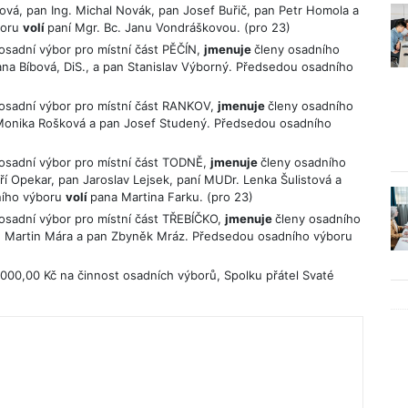
ová, pan Ing. Michal Novák, pan Josef Buřič, pan Petr Homola a
boru
volí
paní Mgr. Bc. Janu Vondráškovou. (pro 23)
 osadní výbor pro místní část PĚČÍN,
jmenuje
členy osadního
ana Bíbová, DiS., a pan Stanislav Výborný. Předsedou osadního
, osadní výbor pro místní část RANKOV,
jmenuje
členy osadního
í Monika Rošková a pan Josef Studený. Předsedou osadního
, osadní výbor pro místní část TODNĚ,
jmenuje
členy osadního
iří Opekar, pan Jaroslav Lejsek, paní MUDr. Lenka Šulistová a
dního výboru
volí
pana Martina Farku. (pro 23)
 osadní výbor pro místní část TŘEBÍČKO,
jmenuje
členy osadního
pan Martin Mára a pan Zbyněk Mráz. Předsedou osadního výboru
.000,00 Kč na činnost osadních výborů, Spolku přátel Svaté