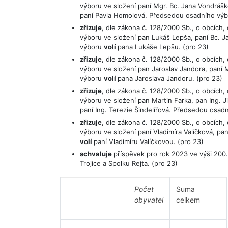
výboru ve složení paní Mgr. Bc. Jana Vondrášk
paní Pavla Homolová. Předsedou osadního vý
zřizuje
, dle zákona č. 128/2000 Sb., o obcích,
výboru ve složení pan Lukáš Lepša, paní Bc. J
výboru
volí
pana Lukáše Lepšu. (pro 23)
zřizuje
, dle zákona č. 128/2000 Sb., o obcích
výboru ve složení pan Jaroslav Jandora, pan
výboru
volí
pana Jaroslava Jandoru. (pro 23)
zřizuje
, dle zákona č. 128/2000 Sb., o obcích
výboru ve složení pan Martin Farka, pan Ing. J
paní Ing. Terezie Šindelířová. Předsedou osa
zřizuje
, dle zákona č. 128/2000 Sb., o obcích,
výboru ve složení paní Vladimíra Valíčková, 
volí
paní Vladimíru Valíčkovou. (pro 23)
schvaluje
příspěvek pro rok 2023 ve výši 200
Trojice a Spolku Rejta. (pro 23)
Počet
Suma
obyvatel
celkem