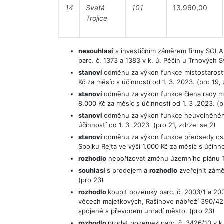
14
Svatá
101
13.960,00
Trojice
nesouhlasí
s investičním záměrem firmy SOLAR
parc. č. 1373 a 1383 v k. ú. Pěčín u Trhových S
stanoví
odměnu za výkon funkce místostarosty
Kč za měsíc s účinností od 1. 3. 2023. (pro 19, 
stanoví
odměnu za výkon funkce člena rady mě
8.000 Kč za měsíc s účinností od 1. 3 .2023. (p
stanoví
odměnu za výkon funkce neuvolněného 
účinností od 1. 3. 2023. (pro 21, zdržel se 2)
stanoví
odměnu za výkon funkce předsedy osad
Spolku Rejta ve výši 1.000 Kč za měsíc s účinnos
rozhodlo
nepořizovat změnu územního plánu Trh
souhlasí
s prodejem a
rozhodlo
zveřejnit zámě
(pro 23)
rozhodlo
koupit pozemky parc. č. 2003/1 a 200
věcech majetkových, Rašínovo nábřeží 390/42,
spojené s převodem uhradí město. (pro 23)
rozhodlo
prodat pozemek parc. č. 3426/10 v k.