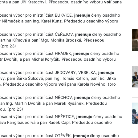
chta a pan Jiří Kratochvíl. Předsedou osadního výboru
volí
pana
 osadní výbor pro místní část BUKVICE,
jmenuje
členy osadního
tr Němeček a pan Ing. Karel Kunz. Předsedou osadního výboru
, osadní výbor pro místní část ČEŘEJOV,
jmenuje
členy osadního
 Martina Klímová a paní Mgr. Monika Brodská. Předsedou
 (pro 23)
, osadní výbor pro místní část HRÁDEK,
jmenuje
členy osadního
tr Dvořák, a pan Michal Koryťák. Předsedou osadního výboru
, osadní výbor pro místní část JEDOVARY, VESELKA,
jmenuje
ý, paní Šárka Šulcová, pan Ing. Tomáš Kofroň, paní Bc. Jitka
vá. Předsedou osadního výboru
volí
pana Karola Nového. (pro
, osadní výbor pro místní část NĚCHOV,
jmenuje
členy osadního
 pan Ing. Martin Dvořák a pan Marek Ryšánek. Předsedou
ou. (pro 23)
 osadní výbor pro místní část NEŽETICE,
jmenuje
členy osadního
slava Fanglbaueorvá a pan Radek Capl. Předsedou osadního
, osadní výbor pro místní část OTĚVĚK,
jmenuje
členy osadního