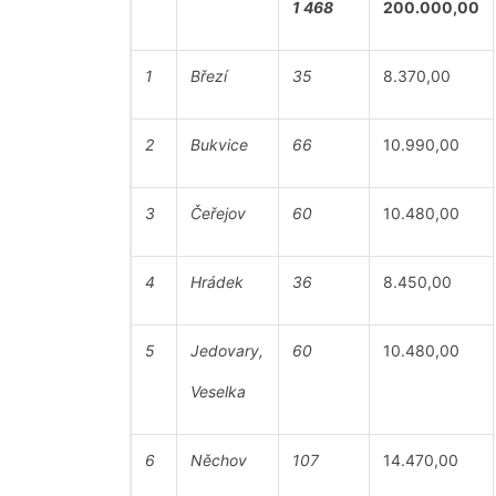
1 468
200.000,00
1
Březí
35
8.370,00
2
Bukvice
66
10.990,00
3
Čeřejov
60
10.480,00
4
Hrádek
36
8.450,00
5
Jedovary,
60
10.480,00
Veselka
6
Něchov
107
14.470,00