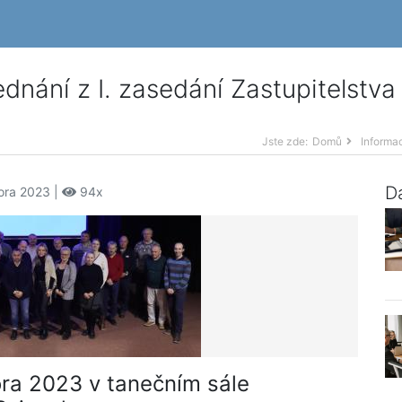
dnání z I. zasedání Zastupitelstva
Jste zde:
Domů
Informa
Da
nora 2023 |
94x
ora 2023 v tanečním sále