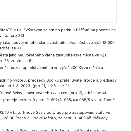
MATE s.r.o. "Výstavba solárního parku u Pěčína" na pozemcích
vinů. (pro 23)
 jako neuvolněného člena zastupitelstva města ve výši 18.000
zdržel se 4)
sta jako neuvolněného člena zastupitelstva města ve výši
ro 18, zdržel se 5)
člena zastupitelstva města ve výši 1.400 Kč za měsíc s
ního výboru, předsedy Spolku přátel Svaté Trojice a předsedy
tí od 1. 3. 2023. (pro 21, zdržel se 2)
ové Sviny – navrhovatel: xxx a xxx. (pro 19, zdržel se 4)
r prodeje pozemků parc. č. 602/8, 985/4 a 985/5 v k. ú. Todně.
3/10 v k. ú. Trhové Sviny od Úřadu pro zastupování státu ve
 128 00 Praha 2 - Nové Město, za cenu 31.400 Kč. Náklady
 ú. Trhové Sviny, společnosti Jednota, spotřební družstvo