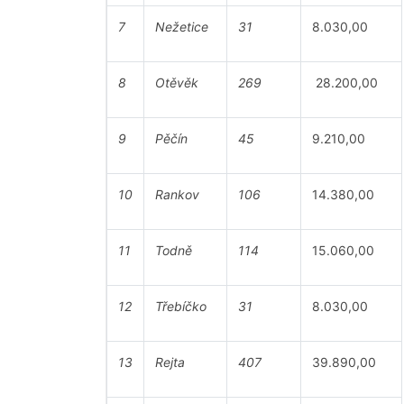
7
Nežetice
31
8.030,00
8
Otěvěk
269
28.200,00
9
Pěčín
45
9.210,00
10
Rankov
106
14.380,00
11
Todně
114
15.060,00
12
Třebíčko
31
8.030,00
13
Rejta
407
39.890,00