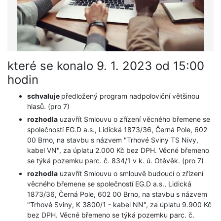
které se konalo 9. 1. 2023 od 15:00
hodin
schvaluje
předložený program nadpoloviční většinou
hlasů. (pro 7)
rozhodla
uzavřít Smlouvu o zřízení věcného břemene se
společností EG.D a.s., Lidická 1873/36, Černá Pole, 602
00 Brno, na stavbu s názvem "Trhové Sviny TS Nivy,
kabel VN", za úplatu 2.000 Kč bez DPH. Věcné břemeno
se týká pozemku parc. č. 834/1 v k. ú. Otěvěk. (pro 7)
rozhodla
uzavřít Smlouvu o smlouvě budoucí o zřízení
věcného břemene se společností EG.D a.s., Lidická
1873/36, Černá Pole, 602 00 Brno, na stavbu s názvem
"Trhové Sviny, K 3800/1 - kabel NN", za úplatu 9.900 Kč
bez DPH. Věcné břemeno se týká pozemku parc. č.