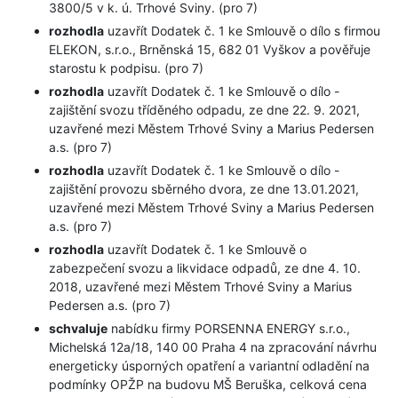
3800/5 v k. ú. Trhové Sviny. (pro 7)
rozhodla
uzavřít Dodatek č. 1 ke Smlouvě o dílo s firmou
ELEKON, s.r.o., Brněnská 15, 682 01 Vyškov a pověřuje
starostu k podpisu. (pro 7)
rozhodla
uzavřít Dodatek č. 1 ke Smlouvě o dílo -
zajištění svozu tříděného odpadu, ze dne 22. 9. 2021,
uzavřené mezi Městem Trhové Sviny a Marius Pedersen
a.s. (pro 7)
rozhodla
uzavřít Dodatek č. 1 ke Smlouvě o dílo -
zajištění provozu sběrného dvora, ze dne 13.01.2021,
uzavřené mezi Městem Trhové Sviny a Marius Pedersen
a.s. (pro 7)
rozhodla
uzavřít Dodatek č. 1 ke Smlouvě o
zabezpečení svozu a likvidace odpadů, ze dne 4. 10.
2018, uzavřené mezi Městem Trhové Sviny a Marius
Pedersen a.s. (pro 7)
schvaluje
nabídku firmy PORSENNA ENERGY s.r.o.,
Michelská 12a/18, 140 00 Praha 4 na zpracování návrhu
energeticky úsporných opatření a variantní odladění na
podmínky OPŽP na budovu MŠ Beruška, celková cena