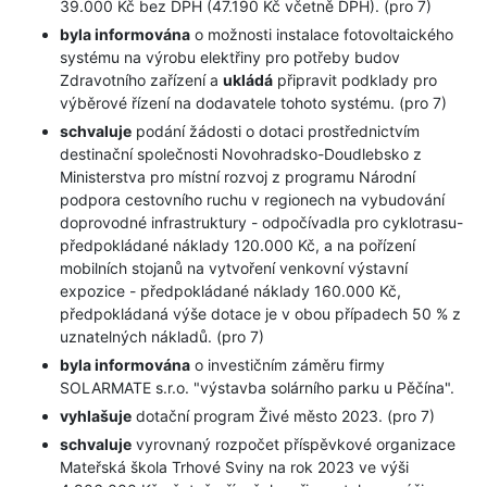
39.000 Kč bez DPH (47.190 Kč včetně DPH). (pro 7)
byla informována
o možnosti instalace fotovoltaického
systému na výrobu elektřiny pro potřeby budov
Zdravotního zařízení a
ukládá
připravit podklady pro
výběrové řízení na dodavatele tohoto systému. (pro 7)
schvaluje
podání žádosti o dotaci prostřednictvím
destinační společnosti Novohradsko-Doudlebsko z
Ministerstva pro místní rozvoj z programu Národní
podpora cestovního ruchu v regionech na vybudování
doprovodné infrastruktury - odpočívadla pro cyklotrasu-
předpokládané náklady 120.000 Kč, a na pořízení
mobilních stojanů na vytvoření venkovní výstavní
expozice - předpokládané náklady 160.000 Kč,
předpokládaná výše dotace je v obou případech 50 % z
uznatelných nákladů. (pro 7)
byla informována
o investičním záměru firmy
SOLARMATE s.r.o. "výstavba solárního parku u Pěčína".
vyhlašuje
dotační program Živé město 2023. (pro 7)
schvaluje
vyrovnaný rozpočet příspěvkové organizace
Mateřská škola Trhové Sviny na rok 2023 ve výši