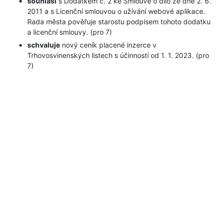
souhlasí
s Dodatkem č. 2 ke Smlouvě o dílo ze dne 2. 6.
2011 a s Licenční smlouvou o užívání webové aplikace.
Rada města pověřuje starostu podpisem tohoto dodatku
a licenční smlouvy. (pro 7)
schvaluje
nový ceník placené inzerce v
Trhovosvinenských listech s účinností od 1. 1. 2023. (pro
7)