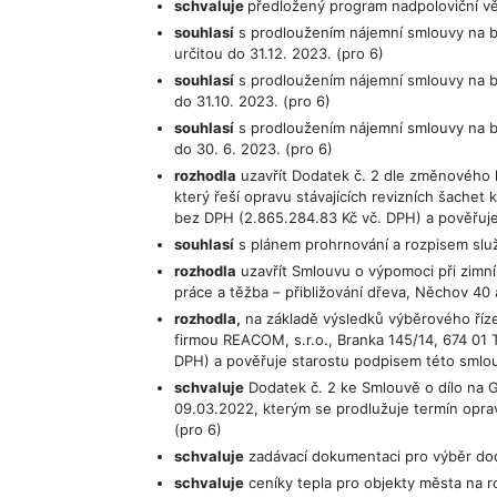
schvaluje
předložený program nadpoloviční vě
souhlasí
s prodloužením nájemní smlouvy na by
určitou do 31.12. 2023. (pro 6)
souhlasí
s prodloužením nájemní smlouvy na byt
do 31.10. 2023. (pro 6)
souhlasí
s prodloužením nájemní smlouvy na by
do 30. 6. 2023. (pro 6)
rozhodla
uzavřít Dodatek č. 2 dle změnového li
který řeší opravu stávajících revizních šachet 
bez DPH (2.865.284.83 Kč vč. DPH) a pověřuje
souhlasí
s plánem prohrnování a rozpisem slu
rozhodla
uzavřít Smlouvu o výpomoci při zimn
práce a těžba – přibližování dřeva, Něchov 40 
rozhodla,
na základě výsledků výběrového řízen
firmou REACOM, s.r.o., Branka 145/14, 674 01 
DPH) a pověřuje starostu podpisem této smlou
schvaluje
Dodatek č. 2 ke Smlouvě o dílo na
09.03.2022, kterým se prodlužuje termín opra
(pro 6)
schvaluje
zadávací dokumentaci pro výběr doda
schvaluje
ceníky tepla pro objekty města na r