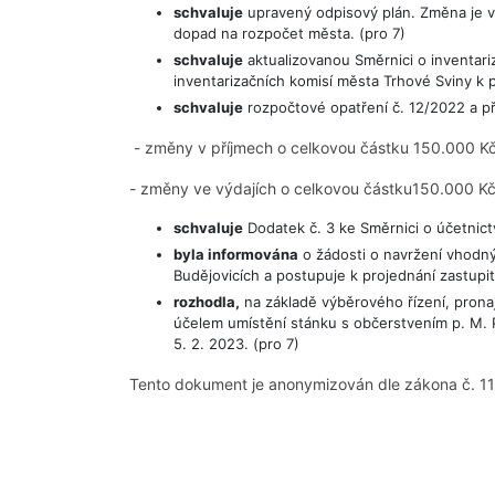
schvaluje
upravený odpisový plán. Změna je vy
dopad na rozpočet města. (pro 7)
schvaluje
aktualizovanou Směrnici o inventariza
inventarizačních komisí města Trhové Sviny k p
schvaluje
rozpočtové opatření č. 12/2022 a p
- změny v příjmech o celkovou částku 150.000 K
- změny ve výdajích o celkovou částku150.000 Kč.
schvaluje
Dodatek č. 3 ke Směrnici o účetnictv
byla informována
o žádosti o navržení vhodný
Budějovicích a postupuje k projednání zastupi
rozhodla,
na základě výběrového řízení, prona
účelem umístění stánku s občerstvením p. M. P
5. 2. 2023. (pro 7)
Tento dokument je anonymizován dle zákona č. 11