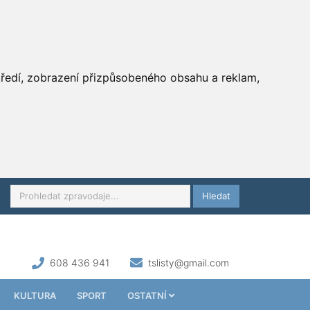
středí, zobrazení přizpůsobeného obsahu a reklam,
Hledat
608 436 941
tslisty@gmail.com
KULTURA
SPORT
OSTATNÍ