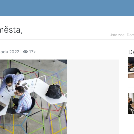
města,
Jste zde:
Do
Da
opadu 2022 |
17x