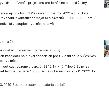
volána pořízením projektoru pro letní kino a nemá žádný
ci a její přílohy č. 1 Plán inventur na rok 2022 a č. 2 Složení
rovedení inventarizaec majetku a závazků k 31.12. 2022. (pro 7)
ředkládá zastupitelstvu města na vědomí
č
 (pro 7)
í - detailní zařazování pozemků. (pro 7)
ch kandidátů na funkci přísedících pro Okresní soud v Českých
telstvu města.
jmout část pozemku parc. č. 3845/1 v k. ú. Trhové Sviny za
elderlové, za cenu 10.000 Kč na dobu určitou od 7.11. 2022 do
0/2019 Sb., o zpracování osobních údajů.