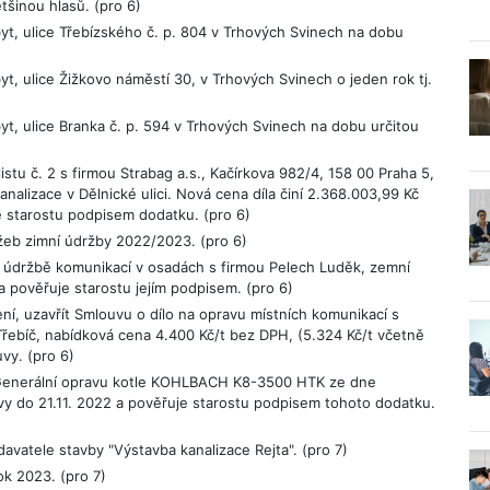
tšinou hlasů. (pro 6)
t, ulice Třebízského č. p. 804 v Trhových Svinech na dobu
, ulice Žižkovo náměstí 30, v Trhových Svinech o jeden rok tj.
t, ulice Branka č. p. 594 v Trhových Svinech na dobu určitou
stu č. 2 s firmou Strabag a.s., Kačírkova 982/4, 158 00 Praha 5,
kanalizace v Dělnické ulici. Nová cena díla činí 2.368.003,99 Kč
 starostu podpisem dodatku. (pro 6)
žeb zimní údržby 2022/2023. (pro 6)
í údržbě komunikací v osadách s firmou Pelech Luděk, zemní
a pověřuje starostu jejím podpisem. (pro 6)
í, uzavřít Smlouvu o dílo na opravu místních komunikací s
Třebíč, nabídková cena 4.400 Kč/t bez DPH, (5.324 Kč/t včetně
vy. (pro 6)
 Generální opravu kotle KOHLBACH K8-3500 HTK ze dne
vy do 21.11. 2022 a pověřuje starostu podpisem tohoto dodatku.
vatele stavby "Výstavba kanalizace Rejta". (pro 7)
ok 2023. (pro 7)