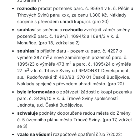
zdržel se 1)
rozhodlo
prodat pozemek parc. č. 956/4 v k. ú. Pěčín u
Trhových Svinů panu xxx, za cenu 1.300 Kč. Náklady
spojené s převodem uhradí kupující. (pro 20)
souhlasí
se směnou a
rozhodlo
zveřejnit záměr směny
pozemků parc. č. 1694/1, 1694/2 a 1694/3 v k. ú.
Mohuřice. (pro 18, zdržel se 2)
souhlasí
s přijetím daru - pozemku parc. č. 4297 o
2
výměře 387 m
a nově zaměřených pozemků parc. č.
2
1895/23 o výměře 473 m
a parc. č. 1895/24 o výměře
2
27 m
v k. ú. Trhové Sviny od REMONST Development,
a.s., Rudolfovská tř. 460/93, 370 01 České Budějovice.
Náklady spojené s převodem uhradí město. (pro 20)
bylo informováno
o zpětvzetí žádosti o koupi pozemku
parc. č. 3426/10 v k. ú. Trhové Sviny společností
Jednota, s.d. České Budějovice.
schvaluje
podněty doporučené radou města do Změny
č. 5 územního plánu města Trhové Sviny. (pro 17, zdržel
se 3)
vzalo na vědomí
rozpočtové opatření číslo 7/2022: