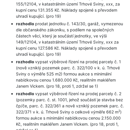
155/12104, v katastrálním území Trhové Sviny, xxx, za
kupní cenu 131.355 Kč. Náklady spojené s převodem
uhradí kupující. (pro 19)
rozhodlo
prodat jednotku č. 143/30, garáž, vymezenou
dle občanského zákoníku, s podílem na společných
částech věci, který je součástí jednotky, ve výši
149/12104, v katastrálním území Trhové Sviny, xxx za
kupní cenu 127.586 Kč. Náklady spojené s převodem
uhradí kupující. (pro 19)
rozhodlo
vypsat výběrové řízení na prodej parcely č. 1
(nově vzniklý pozemek parc. č. 322/100 v k. ú. Trhové
Sviny o výměře 525 m2) formou aukce s minimální
nabídkovou cenou 1.680.000 Kč, realitním makléřem
Janem Vickem. (pro 18, proti 1, zdržel se 1)
rozhodlo
vypsat výběrové řízení na prodej parcely č. 2
(pozemky parc. č. st. 1001, jehož součástí je stavba bez
čp/če, parc. č. 322/361 a nově vzniklý pozemek parc. č.
2
322/371 v k. ú. Trhové Sviny o celkové výměře 662 m
)
formou aukce s minimální nabídkovou cenou 2.150.000
Kč, realitním makléřem Janem Vickem. (pro 18, proti 1,