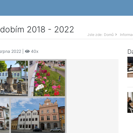
bdobím 2018 - 2022
Jste zde:
Domů
Informa
Da
 srpna 2022 |
40x