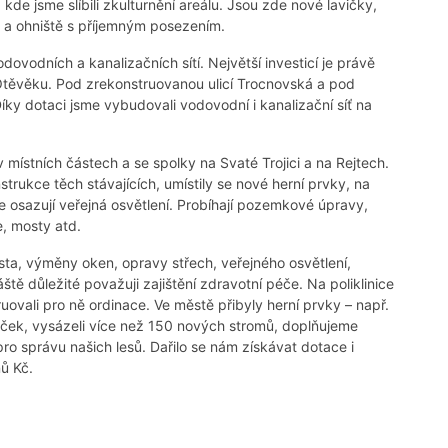
kde jsme slíbili zkulturnění areálu. Jsou zde nové lavičky,
tě a ohniště s příjemným posezením.
dovodních a kanalizačních sítí. Největší investicí je právě
Otěvěku. Pod zrekonstruovanou ulicí Trocnovská a pod
íky dotaci jsme vybudovali vodovodní i kanalizační síť na
 místních částech a se spolky na Svaté Trojici a na Rejtech.
strukce těch stávajících, umístily se nové herní prvky, na
 osazují veřejná osvětlení. Probíhají pozemkové úpravy,
, mosty atd.
ta, výměny oken, opravy střech, veřejného osvětlení,
tě důležité považuji zajištění zdravotní péče. Na poliklinice
truovali pro ně ordinace. Ve městě přibyly herní prvky – např.
aviček, vysázeli více než 150 nových stromů, doplňujeme
pro správu našich lesů. Dařilo se nám získávat dotace i
ů Kč.