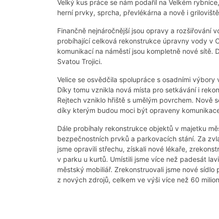
Velký kus práce se nám podařil na Velkém rybníce, 
herní prvky, sprcha, převlékárna a nově i griloviš
Finančně nejnáročnější jsou opravy a rozšiřování vo
probíhající celková rekonstrukce úpravny vody v 
komunikací na náměstí jsou kompletně nové sítě. D
Svatou Trojici.
Velice se osvědčila spolupráce s osadními výbory v
Díky tomu vznikla nová místa pro setkávání i rekon
Rejtech vzniklo hřiště s umělým povrchem. Nově se
díky kterým budou moci být opraveny komunikace
Dále probíhaly rekonstrukce objektů v majetku měs
bezpečnostních prvků a parkovacích stání. Za zvláš
jsme opravili střechu, získali nové lékaře, zrekons
v parku u kurtů. Umístili jsme více než padesát l
městský mobiliář. Zrekonstruovali jsme nové sídlo 
z nových zdrojů, celkem ve výši více než 60 milion