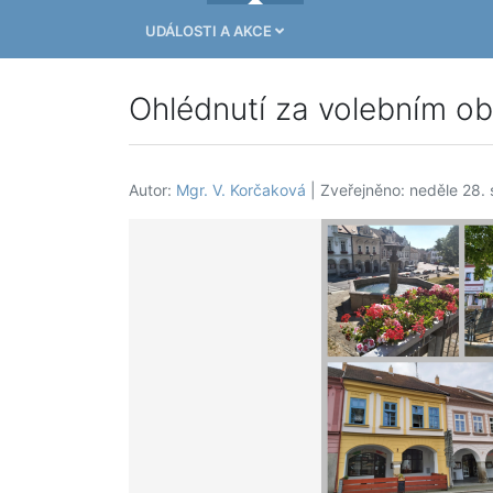
UDÁLOSTI A AKCE
Ohlédnutí za volebním o
Autor:
Mgr. V. Korčaková
| Zveřejněno: neděle 28.