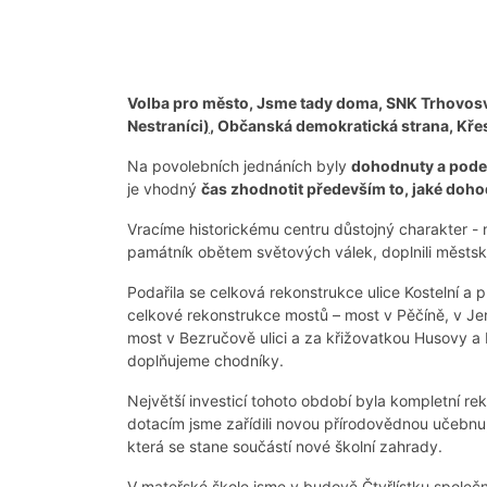
Volba pro město, Jsme tady doma, SNK Trhovosvi
Nestraníci
)
, Občanská demokratická strana, Kře
Na povolebních jednáních byly
dohodnuty a pode
je vhodný
čas zhodnotit především to, jaké dohod
Vracíme historickému centru důstojný charakter - 
památník obětem světových válek, doplnili městsk
Podařila se celková rekonstrukce ulice Kostelní a p
celkové rekonstrukce mostů – most v Pěčíně, v Jero
most v Bezručově ulici a za křižovatkou Husovy a
doplňujeme chodníky.
Největší investicí tohoto období byla kompletní re
dotacím jsme zařídili novou přírodovědnou učebnu, 
která se stane součástí nové školní zahrady.
V mateřské škole jsme v budově Čtyřlístku společně