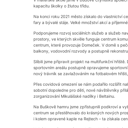
kapacitu školky o žlutou třídu.
Na konci roku 2021 město získalo do vlastnictví ce
fary a bývalé stáje. Velké množství akcí a příjemn
Podporujeme rozvoj sociálních služeb a služeb nava
prostory, ve kterých skvěle funguje centrum komuni
centrum, které provozuje Domeček. V domě s pečov
balkony, vodovodní rozvody a postupně rekonstruu
Slíbili jsme připravit projekt na multifunkční hřiště.
sportovním areálu postupně opravujeme sportovní h
nový trávník se zavlažováním na fotbalovém hřišti, 
Přes covidová omezení se nám podařilo rozšířit nabí
sobotní dopoledne pro děti, nové návštěvníky přilá
zorganizování Mikulášské nadílky i Beltainu.
Na Buškově hamru jsme zpřístupnili podkroví a vyb
centrum se přestěhovalo do krásných nových pros
i kolem opravené kaple na Rejtech – ta získala ce