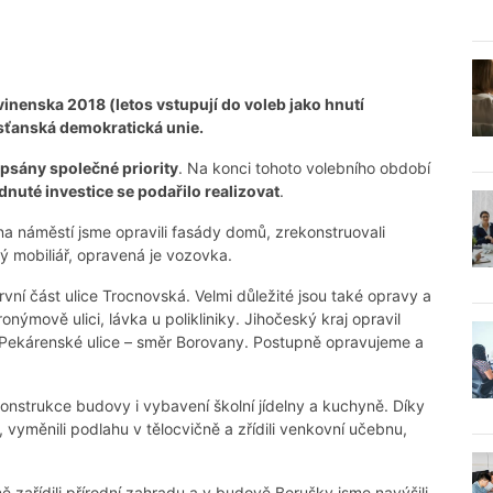
nenska 2018 (letos vstupují do voleb jako hnutí
sťanská demokratická unie.
psány společné priority
. Na konci tohoto volebního období
nuté investice se podařilo realizovat
.
na náměstí jsme opravili fasády domů, zrekonstruovali
ý mobiliář, opravená je vozovka.
rvní část ulice Trocnovská. Velmi důležité jsou také opravy a
nýmově ulici, lávka u polikliniky. Jihočeský kraj opravil
 Pekárenské ulice – směr Borovany. Postupně opravujeme a
konstrukce budovy i vybavení školní jídelny a kuchyně. Díky
vyměnili podlahu v tělocvičně a zřídili venkovní učebnu,
 zařídili přírodní zahradu a v budově Berušky jsme navýšili