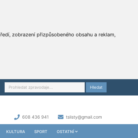
středí, zobrazení přizpůsobeného obsahu a reklam,
Hledat
608 436 941
tslisty@gmail.com
KULTURA
SPORT
OSTATNÍ