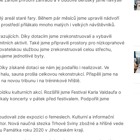
lý areál staré fary. Během pár měsíců jsme upravili nádvoří
é prostředí přilákalo mnoho malých i velkých návštěvníků.
zujících. Díky dotacím jsme zrekonstruovali a vybavili
tních aktivit. Také jsme připravili prostory pro nízkoprahové
atelskou službou jsme zrekonstruovali celou střechu,
jeme jednotlivé byty.
 Díky získané dotaci se nám jej podařilo i realizovat. Ve
alu, sauna prošla celkovou rekonstrukcí. Přispěli jsme na
na novou tribunu i na tréninkové hřiště.
dku kulturních akcí. Rozšířili jsme Festival Karla Valdaufa o
kaly koncerty v pátek před festivalem. Podpořili jsme
udovali zde expozici o řemeslech. Kulturní a informační
tor. Nová naučná stezka Trhové Sviny zbožné a hříšné vede
nu Památka roku 2020 v Jihočeském kraji.