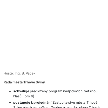
Hosté: Ing. B. Vacek
Rada města Trhové Sviny
schvaluje
předložený program nadpoloviční většinou
hlasů. (pro 6)
postupuje k projednání
Zastupitelstvu města Trhové
Sviny návrh na pořízení Změny územního plánu Trhové