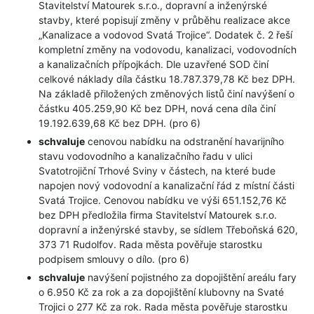
Stavitelství Matourek s.r.o., dopravní a inženýrské
stavby, které popisují změny v průběhu realizace akce
„Kanalizace a vodovod Svatá Trojice“. Dodatek č. 2 řeší
kompletní změny na vodovodu, kanalizaci, vodovodních
a kanalizačních přípojkách. Dle uzavřené SOD činí
celkové náklady díla částku 18.787.379,78 Kč bez DPH.
Na základě přiložených změnových listů činí navýšení o
částku 405.259,90 Kč bez DPH, nová cena díla činí
19.192.639,68 Kč bez DPH. (pro 6)
schvaluje
cenovou nabídku na odstranění havarijního
stavu vodovodního a kanalizačního řadu v ulici
Svatotrojiční Trhové Sviny v částech, na které bude
napojen nový vodovodní a kanalizační řád z místní části
Svatá Trojice. Cenovou nabídku ve výši 651.152,76 Kč
bez DPH předložila firma Stavitelství Matourek s.r.o.
dopravní a inženýrské stavby, se sídlem Třeboňská 620,
373 71 Rudolfov. Rada města pověřuje starostku
podpisem smlouvy o dílo. (pro 6)
schvaluje
navýšení pojistného za dopojištění areálu fary
o 6.950 Kč za rok a za dopojištění klubovny na Svaté
Trojici o 277 Kč za rok. Rada města pověřuje starostku