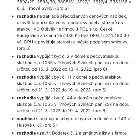
3898/29, 3898/30, 3898/31, 3912/1, 3912/4, 3382/36 v
k. ú. Trhové Sviny. (pro 6)
rozhodla
na základě předložených cenových nabídek,
uzavřít kupní smlouvu na dodání svítidel a stožárů na
stavbu "VO Otěvěk" s firmou JIPOL s.r.o. České
Budějovice za cenu 257.430 Kč bez DPH, tj. 311.490,30
vč. DPH a pověřuje starostku města podpisem smlouvy.
(pro 6)
rozhodla
vypůjčit byt č. 2 v domě s pečovatelskou
službou č.p. 1055 v Trhových Svinech paní xxx na dobu
určitou od 16. 3. 2022 do 13. 4. 2022. (pro 6)
rozhodla
vypůjčit byt č. 11 v domě s pečovatelskou
službou č.p. 1055 v Trhových Svinech paní xxx na dobu
určitou od 21. 3. 2022 do 19. 4. 2022. (pro 6)
rozhodla
vypůjčit byt č. 44 v domě s pečovatelskou
službou č.p. 1055 v Trhových Svinech paní xxx na dobu
určitou od 21. 3. 2022 do 19. 4. 2022. (pro 6)
souhlasí
s podnájmem bytu v bytovém domě č.p. 143 v
Husově ulici. (pro 6)
rozhodla
uzavřít Dodatek č. 2 a změnové listy s firmou