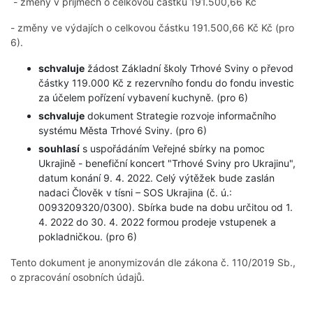
- změny v příjmech o celkovou částku 191.500,66 Kč
- změny ve výdajích o celkovou částku 191.500,66 Kč Kč (pro
6).
schvaluje
žádost Základní školy Trhové Sviny o převod
částky 119.000 Kč z rezervního fondu do fondu investic
za účelem pořízení vybavení kuchyně. (pro 6)
schvaluje
dokument Strategie rozvoje informačního
systému Města Trhové Sviny. (pro 6)
souhlasí
s uspořádáním Veřejné sbírky na pomoc
Ukrajině - benefiční koncert "Trhové Sviny pro Ukrajinu",
datum konání 9. 4. 2022. Celý výtěžek bude zaslán
nadaci Člověk v tísni – SOS Ukrajina (č. ú.:
0093209320/0300). Sbírka bude na dobu určitou od 1.
4. 2022 do 30. 4. 2022 formou prodeje vstupenek a
pokladničkou. (pro 6)
Tento dokument je anonymizován dle zákona č. 110/2019 Sb.,
o zpracování osobních údajů.