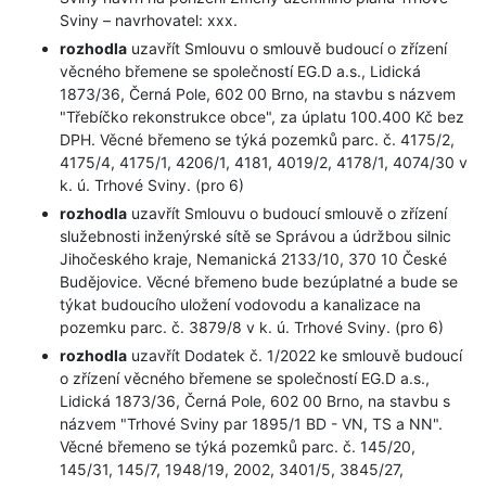
Sviny – navrhovatel: xxx.
rozhodla
uzavřít Smlouvu o smlouvě budoucí o zřízení
věcného břemene se společností EG.D a.s., Lidická
1873/36, Černá Pole, 602 00 Brno, na stavbu s názvem
"Třebíčko rekonstrukce obce", za úplatu 100.400 Kč bez
DPH. Věcné břemeno se týká pozemků parc. č. 4175/2,
4175/4, 4175/1, 4206/1, 4181, 4019/2, 4178/1, 4074/30 v
k. ú. Trhové Sviny. (pro 6)
rozhodla
uzavřít Smlouvu o budoucí smlouvě o zřízení
služebnosti inženýrské sítě se Správou a údržbou silnic
Jihočeského kraje, Nemanická 2133/10, 370 10 České
Budějovice. Věcné břemeno bude bezúplatné a bude se
týkat budoucího uložení vodovodu a kanalizace na
pozemku parc. č. 3879/8 v k. ú. Trhové Sviny. (pro 6)
rozhodla
uzavřít Dodatek č. 1/2022 ke smlouvě budoucí
o zřízení věcného břemene se společností EG.D a.s.,
Lidická 1873/36, Černá Pole, 602 00 Brno, na stavbu s
názvem "Trhové Sviny par 1895/1 BD - VN, TS a NN".
Věcné břemeno se týká pozemků parc. č. 145/20,
145/31, 145/7, 1948/19, 2002, 3401/5, 3845/27,