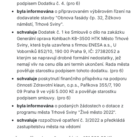
podpisem Dodatku č. 4. (pro 6)
byla informována
o připravovaném výběrovém řízení na
dodavatele stavby "Obnova fasády čp. 32, Žižkovo
náměstí, Trhové Sviny".
schvaluje
Dodatek č. 1 ke Smlouvě o dílo na zakázku
Generální oprava Kohlbach K8–3500 HTK Město Trhové
Sviny, která byla uzavřena s firmou ENESA a.s., U
Voborníků 852/10, 190 00 Praha 9, IČ: 27382052 a
kterým se napravují drobné formální nedostatky, jež
nemají vliv na cenu díla ani termín ukončení. Rada města
pověřuje starostku podpisem tohoto dodatku. (pro 6)
schvaluje
poskytnutí finančního příspěvku na podporu
činnosti Zdravotní klaun, o.p.s., Paříkova 355/7, 190
09 Praha 9 ve výši 5.000 Kč a pověřuje starostku
podpisem smlouvy. (pro 6)
byla informována
o podaných žádostech o dotace z
programu města Trhové Sviny "Živé město 2022".
schvaluje
rozpočtové opatření č. 3/2022 a předkládá
zastupitelstvu města na vědomí