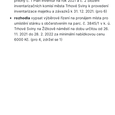
přílohy č. 1 Plán inventur na rok 2021 a č. 2 Složení
inventarizačních komisí města Trhové Sviny k provedení
inventarizace majetku a závazků k 31. 12. 2021. (pro 6)
rozhodla
vypsat výběrové řízení na pronájem místa pro
umístění stánku s občerstvením na parc. č. 3845/1 v k. ú.
Trhové Sviny na Žižkově náměstí na dobu určitou od 26.
11. 2021 do 28. 2. 2022 za minimální nabídkovou cenu
6000 Kč. (pro 4, zdržel se 1)