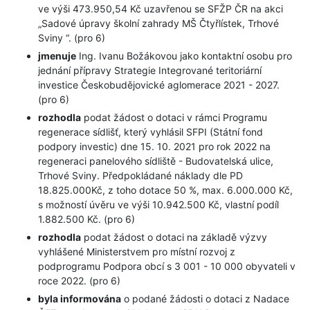
ve výši 473.950,54 Kč uzavřenou se SFŽP ČR na akci
„Sadové úpravy školní zahrady MŠ Čtyřlístek, Trhové
Sviny “. (pro 6)
jmenuje
Ing. Ivanu Božákovou jako kontaktní osobu pro
jednání přípravy Strategie Integrované teritoriární
investice Českobudějovické aglomerace 2021 - 2027.
(pro 6)
rozhodla
podat žádost o dotaci v rámci Programu
regenerace sídlišť, který vyhlásil SFPI (Státní fond
podpory investic) dne 15. 10. 2021 pro rok 2022 na
regeneraci panelového sídliště - Budovatelská ulice,
Trhové Sviny. Předpokládané náklady dle PD
18.825.000Kč, z toho dotace 50 %, max. 6.000.000 Kč,
s možností úvěru ve výši 10.942.500 Kč, vlastní podíl
1.882.500 Kč. (pro 6)
rozhodla
podat žádost o dotaci na základě výzvy
vyhlášené Ministerstvem pro místní rozvoj z
podprogramu Podpora obcí s 3 001 - 10 000 obyvateli v
roce 2022. (pro 6)
byla informována
o podané žádosti o dotaci z Nadace