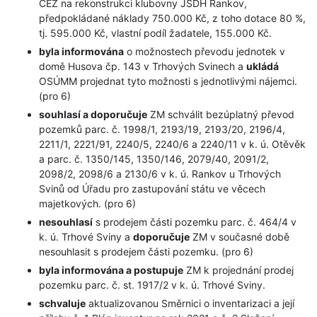
ČEZ na rekonstrukci klubovny JSDH Rankov,
předpokládané náklady 750.000 Kč, z toho dotace 80 %,
tj. 595.000 Kč, vlastní podíl žadatele, 155.000 Kč.
byla informována
o možnostech převodu jednotek v
domě Husova čp. 143 v Trhových Svinech a
ukládá
OSÚMM projednat tyto možnosti s jednotlivými nájemci.
(pro 6)
souhlasí a doporučuje
ZM schválit bezúplatný převod
pozemků parc. č. 1998/1, 2193/19, 2193/20, 2196/4,
2211/1, 2221/91, 2240/5, 2240/6 a 2240/11 v k. ú. Otěvěk
a parc. č. 1350/145, 1350/146, 2079/40, 2091/2,
2098/2, 2098/6 a 2130/6 v k. ú. Rankov u Trhových
Svinů od Úřadu pro zastupování státu ve věcech
majetkových. (pro 6)
nesouhlasí
s prodejem části pozemku parc. č. 464/4 v
k. ú. Trhové Sviny a
doporučuje
ZM v současné době
nesouhlasit s prodejem části pozemku. ­­­­­­­­­­­­­­­(pro 6)
byla informována a postupuje
ZM k projednání prodej
pozemku parc. č. st. 1917/2 v k. ú. Trhové Sviny.
schvaluje
aktualizovanou Směrnici o inventarizaci a její