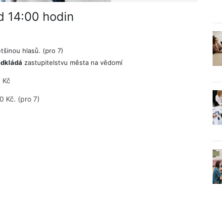
od 14:00 hodin
šinou hlasů. (pro 7)
edkládá
zastupitelstvu města na vědomí
 Kč
 Kč. (pro 7)