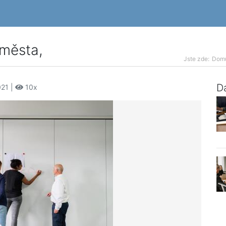
 města,
Jste zde:
Dom
Da
021 |
10x