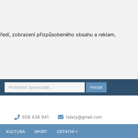
středí, zobrazení přizpůsobeného obsahu a reklam,
Hledat
608 436 941
tslisty@gmail.com
KULTURA
SPORT
OSTATNÍ