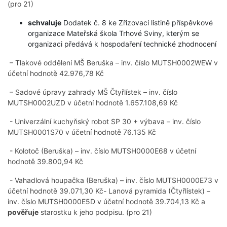
(pro 21)
schvaluje
Dodatek č. 8 ke Zřizovací listině příspěvkové
organizace Mateřská škola Trhové Sviny, kterým se
organizaci předává k hospodaření technické zhodnocení
– Tlakové oddělení MŠ Beruška – inv. číslo MUTSH0002WEW v
účetní hodnotě 42.976,78 Kč
– Sadové úpravy zahrady MŠ Čtyřlístek – inv. číslo
MUTSH0002UZD v účetní hodnotě 1.657.108,69 Kč
- Univerzální kuchyňský robot SP 30 + výbava – inv. číslo
MUTSH0001S70 v účetní hodnotě 76.135 Kč
- Kolotoč (Beruška) – inv. číslo MUTSH0000E68 v účetní
hodnotě 39.800,94 Kč
- Vahadlová houpačka (Beruška) – inv. číslo MUTSH0000E73 v
účetní hodnotě 39.071,30 Kč- Lanová pyramida (Čtyřlístek) –
inv. číslo MUTSH0000E5D v účetní hodnotě 39.704,13 Kč a
pověřuje
starostku k jeho podpisu. (pro 21)