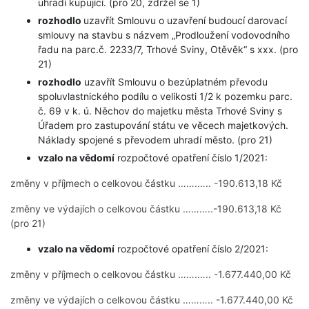
uhradí kupující. (pro 20, zdržel se 1)
rozhodlo
uzavřít Smlouvu o uzavření budoucí darovací
smlouvy na stavbu s názvem „Prodloužení vodovodního
řadu na parc.č. 2233/7, Trhové Sviny, Otěvěk“ s xxx. (pro
21)
rozhodlo
uzavřít Smlouvu o bezúplatném převodu
spoluvlastnického podílu o velikosti 1/2 k pozemku parc.
č. 69 v k. ú. Něchov do majetku města Trhové Sviny s
Úřadem pro zastupování státu ve věcech majetkových.
Náklady spojené s převodem uhradí město. (pro 21)
vzalo na vědomí
rozpočtové opatření číslo 1/2021:
změny v příjmech o celkovou částku …….….. -190.613,18 Kč
změny ve výdajích o celkovou částku ………..-190.613,18 Kč
(pro 21)
vzalo na vědomí
rozpočtové opatření číslo 2/2021:
změny v příjmech o celkovou částku …….….. -1.677.440,00 Kč
změny ve výdajích o celkovou částku ……….. -1.677.440,00 Kč