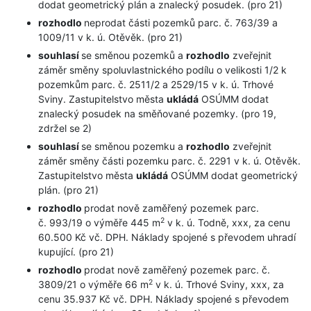
dodat geometrický plán a znalecký posudek. (pro 21)
rozhodlo
neprodat části pozemků parc. č. 763/39 a
1009/11 v k. ú. Otěvěk. (pro 21)
souhlasí
se směnou pozemků a
rozhodlo
zveřejnit
záměr směny spoluvlastnického podílu o velikosti 1/2 k
pozemkům parc. č. 2511/2 a 2529/15 v k. ú. Trhové
Sviny. Zastupitelstvo města
ukládá
OSÚMM dodat
znalecký posudek na směňované pozemky. (pro 19,
zdržel se 2)
souhlasí
se směnou pozemku a
rozhodlo
zveřejnit
záměr směny části pozemku parc. č. 2291 v k. ú. Otěvěk.
Zastupitelstvo města
ukládá
OSÚMM dodat geometrický
plán. (pro 21)
rozhodlo
prodat nově zaměřený pozemek parc.
2
č. 993/19 o výměře 445 m
v k. ú. Todně, xxx, za cenu
60.500 Kč vč. DPH. Náklady spojené s převodem uhradí
kupující. (pro 21)
rozhodlo
prodat nově zaměřený pozemek parc. č.
2
3809/21 o výměře 66 m
v k. ú. Trhové Sviny, xxx, za
cenu 35.937 Kč vč. DPH. Náklady spojené s převodem