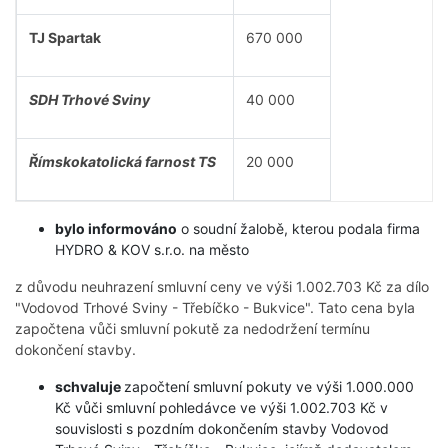
TJ Spartak
670 000
SDH Trhové Sviny
40 000
Římskokatolická farnost TS
20 000
bylo informováno
o soudní žalobě, kterou podala firma
HYDRO & KOV s.r.o. na město
z důvodu neuhrazení smluvní ceny ve výši 1.002.703 Kč za dílo
"Vodovod Trhové Sviny - Třebíčko - Bukvice". Tato cena byla
započtena vůči smluvní pokutě za nedodržení termínu
dokončení stavby.
schvaluje
započtení smluvní pokuty ve výši 1.000.000
Kč vůči smluvní pohledávce ve výši 1.002.703 Kč v
souvislosti s pozdním dokončením stavby Vodovod