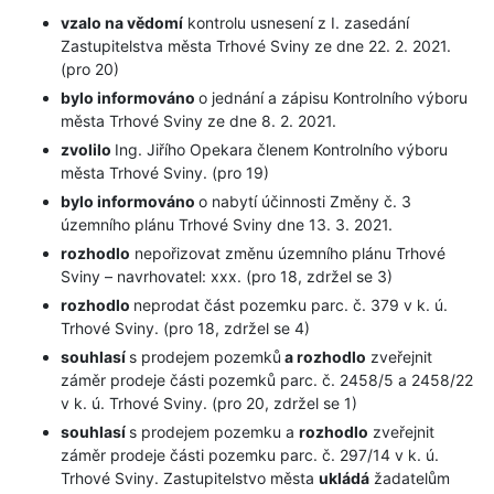
vzalo na vědomí
kontrolu usnesení z I. zasedání
Zastupitelstva města Trhové Sviny ze dne 22. 2. 2021.
(pro 20)
bylo informováno
o jednání a zápisu Kontrolního výboru
města Trhové Sviny ze dne 8. 2. 2021.
zvolilo
Ing. Jiřího Opekara členem Kontrolního výboru
města Trhové Sviny. (pro 19)
bylo informováno
o nabytí účinnosti Změny č. 3
územního plánu Trhové Sviny dne 13. 3. 2021.
rozhodlo
nepořizovat změnu územního plánu Trhové
Sviny – navrhovatel: xxx. (pro 18, zdržel se 3)
rozhodlo
neprodat část pozemku parc. č. 379 v k. ú.
Trhové Sviny. (pro 18, zdržel se 4)
souhlasí
s prodejem pozemků
a rozhodlo
zveřejnit
záměr prodeje části pozemků parc. č. 2458/5 a 2458/22
v k. ú. Trhové Sviny. (pro 20, zdržel se 1)
souhlasí
s prodejem pozemku a
rozhodlo
zveřejnit
záměr prodeje části pozemku parc. č. 297/14 v k. ú.
Trhové Sviny. Zastupitelstvo města
ukládá
žadatelům