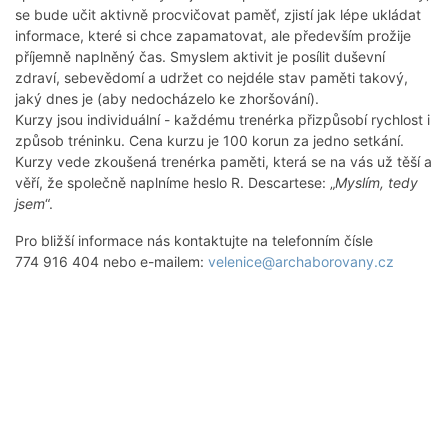
se bude učit aktivně procvičovat paměť, zjistí jak lépe ukládat
informace, které si chce zapamatovat, ale především prožije
příjemně naplněný čas. Smyslem aktivit je posílit duševní
zdraví, sebevědomí a udržet co nejdéle stav paměti takový,
jaký dnes je (aby nedocházelo ke zhoršování).
Kurzy jsou individuální - každému trenérka přizpůsobí rychlost i
způsob tréninku. Cena kurzu je 100 korun za jedno setkání.
Kurzy vede zkoušená trenérka paměti, která se na vás už těší a
věří, že společně naplníme heslo R. Descartese: „
Myslím, tedy
jsem
“.
Pro bližší informace nás kontaktujte na telefonním čísle
774 916 404 nebo e-mailem:
velenice@archaborovany.cz