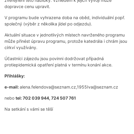
zveřejnění této nabídky. Vzhledem k jejich vývoji může
dopravce cenu upravit.
V programu bude vyhrazena doba na oběd, individuální popř.
společný (výběr z několika jídel po odjezdu).
Aktuální situace v jednotlivých místech navrženého programu
může přinést úpravu programu, protože katedrála i chrám jsou
církví využívány.
Účastníci zájezdu jsou povinni dodržovat případná
protiepidemická opatření platná v termínu konání akce.
Přihlášky:
e-mail:
alena.felendova@seznam.cz,1955Iva@seznam.cz
nebo
tel: 702 039 944, 724 507 761
Na setkání s vámi se těší