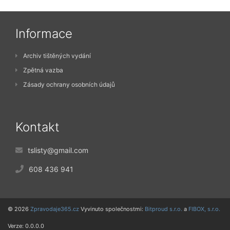
Informace
Archiv tištěných vydání
Zpětná vazba
Zásady ochrany osobních údajů
Kontakt
tslisty@gmail.com
608 436 941
© 2026
Zpravodaje365.cz
Vyvinuto společnostmi:
Bitproud s.r.o.
a
FIBOX, s.r.o.
Verze: 0.0.0.0