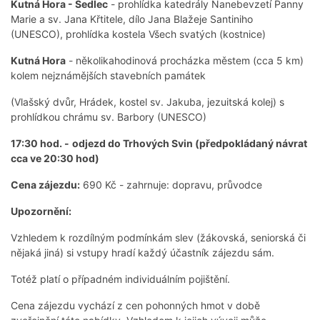
Kutná Hora - Sedlec
- prohlídka katedrály Nanebevzetí Panny
Marie a sv. Jana Křtitele, dílo Jana Blažeje Santiniho
(UNESCO), prohlídka kostela Všech svatých (kostnice)
Kutná Hora
- několikahodinová procházka městem (cca 5 km)
kolem nejznámějších stavebních památek
(Vlašský dvůr, Hrádek, kostel sv. Jakuba, jezuitská kolej) s
prohlídkou chrámu sv. Barbory (UNESCO)
17:30 hod. -
odjezd do Trhových Svin (předpokládaný návrat
cca ve 20:30 hod)
Cena zájezdu:
690 Kč - zahrnuje: dopravu, průvodce
Upozornění:
Vzhledem k rozdílným podmínkám slev (žákovská, seniorská či
nějaká jiná) si vstupy hradí každý účastník zájezdu sám.
Totéž platí o případném individuálním pojištění.
Cena zájezdu vychází z cen pohonných hmot v době