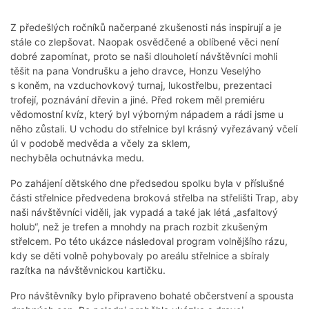
Z předešlých ročníků načerpané zkušenosti nás inspirují a je
stále co zlepšovat. Naopak osvědčené a oblíbené věci není
dobré zapomínat, proto se naši dlouholetí návštěvníci mohli
těšit na pana Vondrušku a jeho dravce, Honzu Veselýho
s koněm, na vzduchovkový turnaj, lukostřelbu, prezentaci
trofejí, poznávání dřevin a jiné. Před rokem měl premiéru
vědomostní kvíz, který byl výborným nápadem a rádi jsme u
něho zůstali. U vchodu do střelnice byl krásný vyřezávaný včelí
úl v podobě medvěda a včely za sklem,
nechyběla ochutnávka medu.
Po zahájení dětského dne předsedou spolku byla v příslušné
části střelnice předvedena broková střelba na střelišti Trap, aby
naši návštěvníci viděli, jak vypadá a také jak létá „asfaltový
holub“, než je trefen a mnohdy na prach rozbit zkušeným
střelcem. Po této ukázce následoval program volnějšího rázu,
kdy se děti volně pohybovaly po areálu střelnice a sbíraly
razítka na návštěvnickou kartičku.
Pro návštěvníky bylo připraveno bohaté občerstvení a spousta