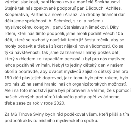
výrobci sladkostí, paní Homolková a manželé Šnokhausovi.
Stejně tak nás opakovaně podporují pan Dědouch, Achilles,
Kooperativa, Partners a nově i Allianz. Za drobný finanční dar
děkujeme společnosti A. Schmied, s.r.o. a našemu
mysliveckému kolegovi, panu Stanislavu Němečkovi. Díky
lidem, kteří nás tímto podpořili, jsme mohli podělit všech 105
dětí, které se rozhodly navštívit tento již šestý ročník, aby se
mohly pobavit a třeba i získat nějaké nové vědomosti. Co se
týká návštěvnosti, tak jsme zaznamenali mírný pokles dětí,
který vzhledem ke kapacitám personálu byl pro nás myslivce
lehce pozitivně vnímán. Nebyl to jediný dětský den v našem
okolí a popravdě, aby dvacet myslivců zajistilo dětský den pro
150 dětí plus jejich doprovod, jako tomu bylo před rokem, bylo
pro nás už na samé hranici našich organizátorských možností.
Ale i na toto množství jsme byli připravení a věříme, že s pomocí
našich věrných podpůrců takovéto počty opět zvládneme,
třeba zase za rok v roce 2020.
Za MS Trhové Sviny bych rád poděkoval všem, kteří přišli a tím
podpořili aktivitu místního mysliveckého spolku.