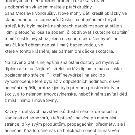
drobných cen. Po poledni proběhla ukázka s dravci
s odborným výkladem majitele ptačí družiny
pana Miloslava Vondrušky. Nově mohly děti kreslit obrázky ve
stanu jednoho ze sponzorů. Došlo i na obměnu některých
trofejí, kdy bylo možné na shozech paroží rozpoznat stále si
lidmi pletoucího losa se sobem, či obdivovat skutečně kapitální,
téměř šestikilový shoz jelena osmnácteráka. Nechyběli ani
hasiči, kteří dětem napustili malý bazén vodou, ve
které v tomto krásném, ale parném dni děcka skotačila.
Na závěr 3 děti s nejlepšími znalostmi dostaly od myslivců
diplom a knihu. Nejlepší střelci taktéž diplom a malou sošku
pozlaceného střelce. Ti, kteří nevydrželi na akci do
vyhodnocení, které bylo až v odpoledních hodinách, o své
ocenění nepřišli, protože jim bylo předáno prostřednictvím
školy, a to nejenom trhovosvinenské, neboť k nám zavítali děti
z míst i mimo Trhové Sviny.
Každý z dětských návštěvníků dostal několik drobností a
sladkostí od sponzorů, kteří přispěli nejvíce po materiální
stránce, díky svým produktům, propagačními předměty, ale i
finančně. Každoročně nás na holičkách nenechají naši věrní