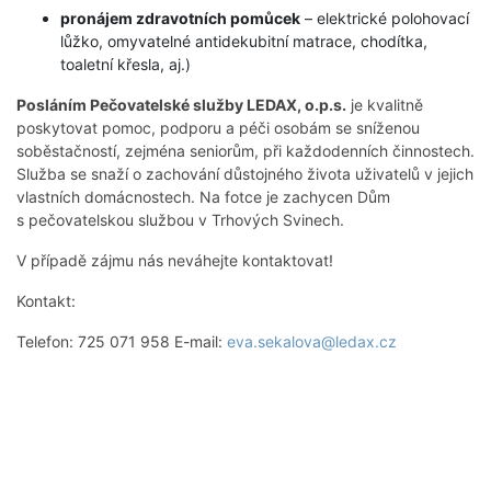
pronájem zdravotních pomůcek
– elektrické polohovací
lůžko, omyvatelné antidekubitní matrace, chodítka,
toaletní křesla, aj.)
Posláním Pečovatelské služby LEDAX, o.p.s.
je kvalitně
poskytovat pomoc, podporu a péči osobám se sníženou
soběstačností, zejména seniorům, při každodenních činnostech.
Služba se snaží o zachování důstojného života uživatelů v jejich
vlastních domácnostech. Na fotce je zachycen Dům
s pečovatelskou službou v Trhových Svinech.
V případě zájmu nás neváhejte kontaktovat!
Kontakt:
Telefon: 725 071 958 E-mail:
eva.sekalova@ledax.cz