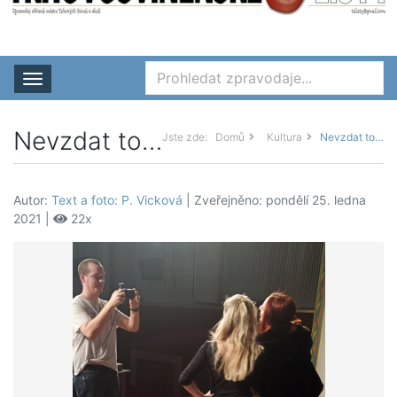
Rozbalit nabídku
Nevzdat to…
Jste zde:
Domů
Kultura
Nevzdat to…
Autor:
Text a foto: P. Vicková
| Zveřejněno: pondělí 25. ledna
2021 |
22x