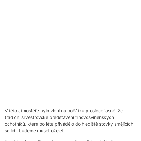
V této atmosféře bylo vloni na počátku prosince jasné, že
tradiční silvestrovské představení trhovosvinenských
ochotníků, které po léta přivádělo do hlediště stovky smějících
se lidí, budeme muset oželet.