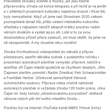
Pravidelné zkoušky scének a muziky, jež jsou běžně
připravovány zhruba od konce listopadu a při nichž je na jevišti
a v přilehlých prostorách kulturáku najednou dvacet i třicet lidí,
byly nemyslitelné. Když už jsme nad Silvestrem 2020 celkem
pochopitelně lámali hůl, přišlo vedení městského kulturního
střediska s nápadem natočit alespoň krátký pozdrav našim
věrným divákům a vysílat jej po síti. Lidé si to za svou
dlouhodobou přízeň přece zaslouží, oni musí vědět, že jsme na
ně nezapomněli. A my zkusíme něco nového!
Zhruba čtvrthodinový videopohled do zákulisí a příprav
představení, sestřih několika scének z posledního ročníku i
prezentaci autorských písniček vymyslel, připravil, natočil a
sestříhal Jiří Čajan mladší společně se Zbyňkem Veselým, Jiřím
Čajanem starším, pomohli i Radim Zmeškal, Petr Schwarzmüller
a František Herbst. Účinkovali samozřejmě členové
ochotnického souboru. Příprava videa včetně nahrávek
autorských písniček si vyžádala zhruba 120 hodin práce, Jirka
Čajan ml. tedy tomuto „silvestrovskému povyražení“ obětavě
věnoval celých pět dní svého mladého života...
Pozdrav byl na internet (YouTube kanál MěKS Trhové Sviny)