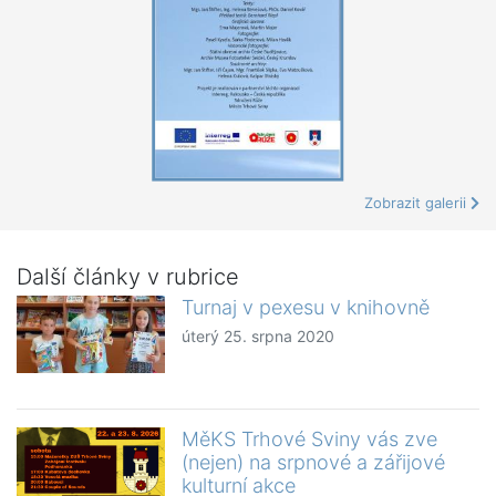
Zobrazit galerii
Další články v rubrice
Turnaj v pexesu v knihovně
úterý 25. srpna 2020
MěKS Trhové Sviny vás zve
(nejen) na srpnové a zářijové
kulturní akce