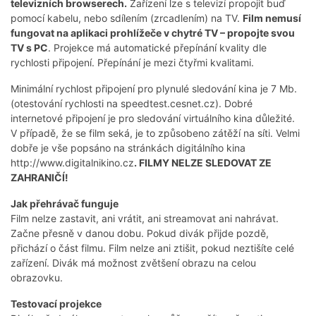
televizních browserech.
Zařízení lze s televizí propojit buď
pomocí kabelu, nebo sdílením (zrcadlením) na TV.
Film nemusí
fungovat na aplikaci prohlížeče v chytré TV – propojte svou
TV s PC
. Projekce má automatické přepínání kvality dle
rychlosti připojení. Přepínání je mezi čtyřmi kvalitami.
Minimální rychlost připojení pro plynulé sledování kina je 7 Mb.
(otestování rychlosti na speedtest.cesnet.cz). Dobré
internetové připojení je pro sledování virtuálního kina důležité.
V případě, že se film seká, je to způsobeno zátěží na síti. Velmi
dobře je vše popsáno na stránkách digitálního kina
http://www.digitalnikino.cz
. FILMY NELZE SLEDOVAT ZE
ZAHRANIČÍ!
Jak přehrávač funguje
Film nelze zastavit, ani vrátit, ani streamovat ani nahrávat.
Začne přesně v danou dobu. Pokud divák přijde pozdě,
přichází o část filmu. Film nelze ani ztišit, pokud neztišíte celé
zařízení. Divák má možnost zvětšení obrazu na celou
obrazovku.
Testovací projekce