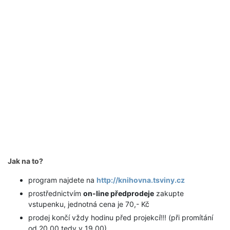
Jak na to?
program najdete na
http://knihovna.tsviny.cz
prostřednictvím
on-line předprodeje
zakupte
vstupenku, jednotná cena je 70,- Kč
prodej končí vždy hodinu před projekcí!!! (při promítání
od 20.00 tedy v 19.00)