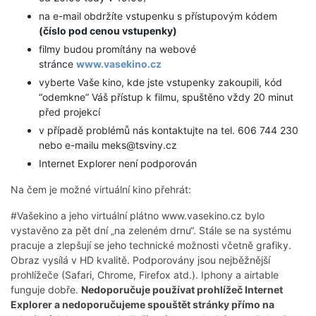
na e-mail obdržíte vstupenku s přístupovým kódem
(číslo pod cenou vstupenky)
filmy budou promítány na webové
stránce
www.vasekino.cz
vyberte Vaše kino, kde jste vstupenky zakoupili, kód
“odemkne” Váš přístup k filmu, spuštěno vždy 20 minut
před projekcí
v případě problémů nás kontaktujte na tel. 606 744 230
nebo e-mailu meks@tsviny.cz
Internet Explorer není podporován
Na čem je možné virtuální kino přehrát:
#Vašekino a jeho virtuální plátno www.vasekino.cz bylo
vystavěno za pět dní „na zeleném drnu“. Stále se na systému
pracuje a zlepšují se jeho technické možnosti včetně grafiky.
Obraz vysílá v HD kvalitě. Podporovány jsou nejběžnější
prohlížeče (Safari, Chrome, Firefox atd.). Iphony a airtable
funguje dobře.
Nedoporučuje používat prohlížeč Internet
Explorer a nedoporučujeme spouštět stránky přímo na