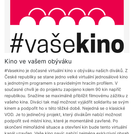
Kino ve vašem obýváku
#Vasekino je dočasné virtuální kino v obýváku našich diváků. Z
České republiky se stane jedno velké virtuální jednosálové kino
s jednotným programem s pravidelným hracím profilem. V
současné chvíli je do projektu zapojeno kolem 90 kin napříč
republikou. Snažíme se maximálně přiblížit filmovému zážitku z
vašeho kina. Diváci tak mají možnost vyjádřit solidaritu se svým
kinem a podpořit ho v této těžké době. Nejedná se o klasické
VOD. Je to jedinečný projekt, který divákům nabízí možnost
podpořit své místní kino, které je momentálně zavřené. Po
skončení mimořádné situace a otevření kin bude tento virtuální
kanál uzavřen. Vaše kino navíc nabízí zejména exkluzivní obsah