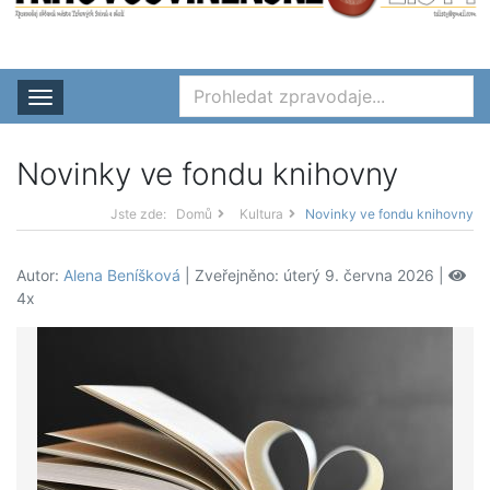
Rozbalit nabídku
Novinky ve fondu knihovny
Jste zde:
Domů
Kultura
Novinky ve fondu knihovny
Autor:
Alena Beníšková
| Zveřejněno: úterý 9. června 2026 |
4x