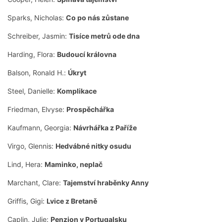
Sparks, Nicholas:
Co po nás zůstane
Schreiber, Jasmin:
Tisíce metrů ode dna
Harding, Flora:
Budoucí královna
Balson, Ronald H.:
Úkryt
Steel, Danielle:
Komplikace
Friedman, Elvyse:
Prospěchářka
Kaufmann, Georgia:
Návrhářka z Paříže
Virgo, Glennis:
Hedvábné nitky osudu
Lind, Hera:
Maminko, neplač
Marchant, Clare:
Tajemství hraběnky Anny
Griffis, Gigi:
Lvice z Bretaně
Caplin, Julie:
Penzion v Portugalsku