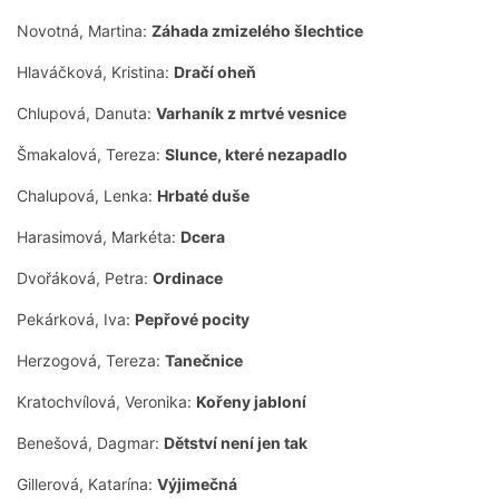
Novotná, Martina:
Záhada zmizelého šlechtice
Hlaváčková, Kristina:
Dračí oheň
Chlupová, Danuta:
Varhaník z mrtvé vesnice
Šmakalová, Tereza:
Slunce, které nezapadlo
Chalupová, Lenka:
Hrbaté duše
Harasimová, Markéta:
Dcera
Dvořáková, Petra:
Ordinace
Pekárková, Iva:
Pepřové pocity
Herzogová, Tereza:
Tanečnice
Kratochvílová, Veronika:
Kořeny jabloní
Benešová, Dagmar:
Dětství není jen tak
Gillerová, Katarína:
Výjimečná