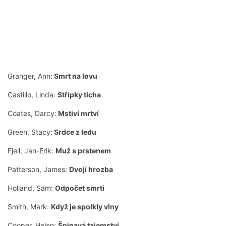
Granger, Ann:
Smrt na lovu
Castillo, Linda:
Střípky ticha
Coates, Darcy:
Mstiví mrtví
Green, Stacy:
Srdce z ledu
Fjell, Jan-Erik:
Muž s prstenem
Patterson, James:
Dvojí hrozba
Holland, Sam:
Odpočet smrti
Smith, Mark:
Když je spolkly vlny
Cooper, Helen:
Špinavá tajemství