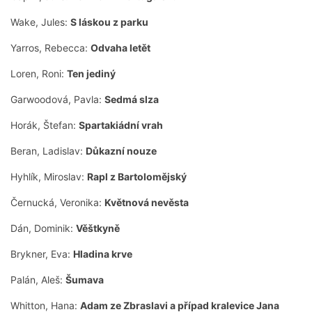
Wake, Jules:
S láskou z parku
Yarros, Rebecca:
Odvaha letět
Loren, Roni:
Ten jediný
Garwoodová, Pavla:
Sedmá slza
Horák, Štefan:
Spartakiádní vrah
Beran, Ladislav:
Důkazní nouze
Hyhlík, Miroslav:
Rapl z Bartolomějský
Černucká, Veronika:
Květnová nevěsta
Dán, Dominik:
Věštkyně
Brykner, Eva:
Hladina krve
Palán, Aleš:
Šumava
Whitton, Hana:
Adam ze Zbraslavi a případ kralevice Jana