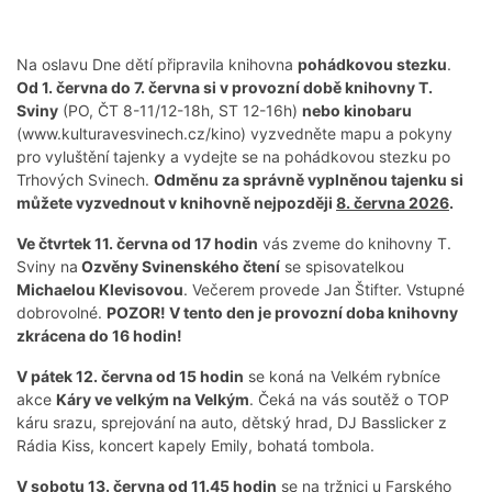
Na oslavu Dne dětí připravila knihovna
pohádkovou stezku
.
Od 1. června do 7. června si v provozní době knihovny T.
Sviny
(PO, ČT 8-11/12-18h, ST 12-16h)
nebo kinobaru
(www.kulturavesvinech.cz/kino) vyzvedněte mapu a pokyny
pro vyluštění tajenky a vydejte se na pohádkovou stezku po
Trhových Svinech.
Odměnu za správně vyplněnou tajenku si
můžete vyzvednout v knihovně nejpozději
8. června 2026
.
Ve čtvrtek 11. června od 17 hodin
vás zveme do knihovny T.
Sviny na
Ozvěny Svinenského čtení
se spisovatelkou
Michaelou Klevisovou
. Večerem provede Jan Štifter. Vstupné
dobrovolné.
POZOR! V tento den je provozní doba knihovny
zkrácena do 16 hodin!
V pátek 12. června od 15 hodin
se koná na Velkém rybníce
akce
Káry ve velkým na Velkým
. Čeká na vás soutěž o TOP
káru srazu, sprejování na auto, dětský hrad, DJ Basslicker z
Rádia Kiss, koncert kapely Emily, bohatá tombola.
V sobotu 13. června od 11.45 hodin
se na tržnici u Farského