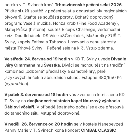
potoka v T. Svinech koná
Trhosvinenské pečení selat 2026
.
Přijďte si užít soutěž v pečení selat a degustaci piv regionálních
pivovarů. Staňte se součástí poroty. Bohatý doprovodný
program: Veselá muzika, Honza Krob (Fine Food Academy),
Matěj Průka (historie), soutěž Biceps Challenge, vědomostní
kvíz, Doudlebánek, DS Včelka&Čmeláček, Mažoretky ZUŠ T.
Sviny, kapely Fatima a Tabasco. Losování o cenu starosty
města Trhové Sviny – Pečené sele na klíč. Vstup zdarma.
Ve středu 24. června od 19 hodin
v KD T. Sviny uvede
Divadlo
Járy Cimrmana
hru
Švestka.
Diváci se mohou těšit na tradiční
kombinaci „odborné“ přednášky a samotné hry, plné
jazykových hříček a absurdních situací. Vstupné 680/650 Kč
(v
yprodáno
).
V pátek 3. července od 18 hodin
vás zveme na letní scénu KD
T. Sviny na
dvojkoncert místních kapel Nouzový východ a
Ďáblovi včelaři
. V případě špatného počasí se akce přesouvá
do tanečního sálu. Vstupné dobrovolné.
V neděli 26. července od 20 hodin
se v kostele Nanebevzetí
Panny Marie v T. Svinech koná koncert
CIMBAL CLASSIC