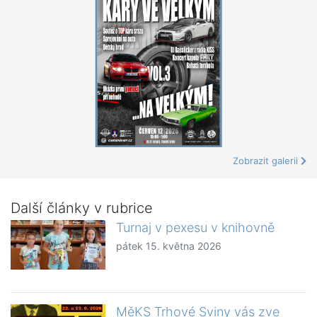
Zobrazit galerii
Další články v rubrice
Turnaj v pexesu v knihovně
pátek 15. května 2026
MěKS Trhové Sviny vás zve