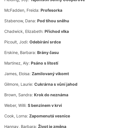
McFadden, Freida:
Profesorka
Stabenow, Dana:
Pod tíhou sněhu
Chadwick, Elizabeth:
Příchod vlka
Picoult, Jodi:
Odebírání srdce
Erskine, Barbara:
Brány času
Martinez, Aly:
Psáno s lítostí
James, Eloisa:
Zamilovaný vikomt
Gilmore, Laurie:
Cukrárna s vůní jahod
Brown, Sandra:
Krok do neznáma
Weber, Willi:
S benzinem v krvi
Cook, Lorna:
Zapomenutá vesnice
Hannay, Barbara:
Život je změna