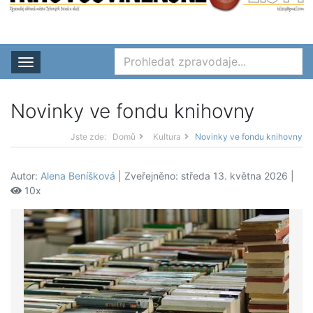
Rozbalit nabídku
Novinky ve fondu knihovny
Jste zde:
Domů
Kultura
Novinky ve fondu knihovny
Autor:
Alena Beníšková
| Zveřejněno: středa 13. května 2026 |
10x