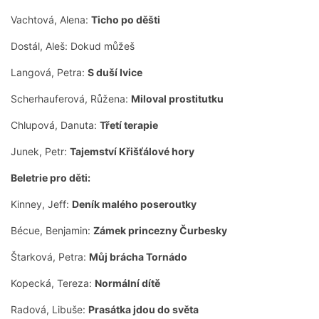
Vachtová, Alena:
Ticho po děšti
Dostál, Aleš: Dokud můžeš
Langová, Petra:
S duší lvice
Scherhauferová, Růžena:
Miloval prostitutku
Chlupová, Danuta:
Třetí terapie
Junek, Petr:
Tajemství Křišťálové hory
Beletrie pro děti:
Kinney, Jeff:
Deník malého poseroutky
Bécue, Benjamin:
Zámek princezny Čurbesky
Štarková, Petra:
Můj brácha Tornádo
Kopecká, Tereza:
Normální dítě
Radová, Libuše:
Prasátka jdou do světa