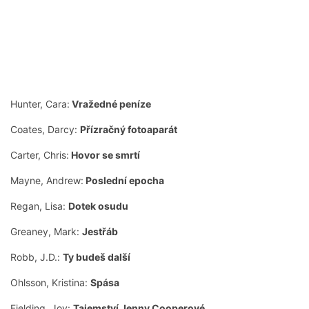
Hunter, Cara:
Vražedné peníze
Coates, Darcy:
Přízračný fotoaparát
Carter, Chris:
Hovor se smrtí
Mayne, Andrew:
Poslední epocha
Regan, Lisa:
Dotek osudu
Greaney, Mark:
Jestřáb
Robb, J.D.:
Ty budeš další
Ohlsson, Kristina:
Spása
Fielding, Joy:
Tajemství Jenny Cooperové