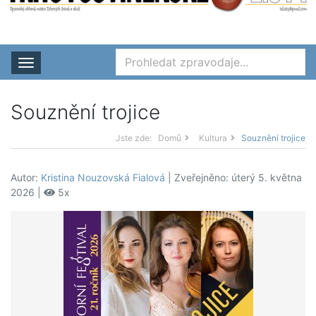
Rozbalit nabídku
Souznění trojice
Jste zde:
Domů
Kultura
Souznění trojice
Autor:
Kristina Nouzovská Fialová
| Zveřejněno: úterý 5. května
2026 |
5x