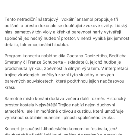
Tento netradiční nástrojový i vokální ansámbl propojuje tři
odlišné, a přesto dokonale se doplňující zvukové světy. Lidský
hlas, sametový tón violy a křehká barevnost harfy vytvářejí
společně jedinečný hudební prostor, v němž vyniká jak jemnost
detailu, tak emocionální hloubka.
Program koncertu nabídne díla Gaetana Donizettiho, Bedřicha
Smetany či Franze Schuberta – skladatelů, jejichž hudba je
prodchnuta lyrikou, zpěvností a silným výrazem. V interpretaci
trojice zkušených umělkyň zazní tyto skladby v nových
barevných souvislostech, které podtrhnou jejich nadčasovou
krásu.
Samotné místo konání dodává večeru další rozměr. Historický
prostor kostela Nejsvětější Trojice nabízí nejen duchovní
atmosféru, ale i mimořádně citlivou akustiku, která umožňuje
vyniknout subtilním nuancím i plnosti společného zvuku.
Koncert je součástí Jihočeského komorního festivalu, jenž
dlouhodobě přináší špičkové umělce do regionů a propojuje