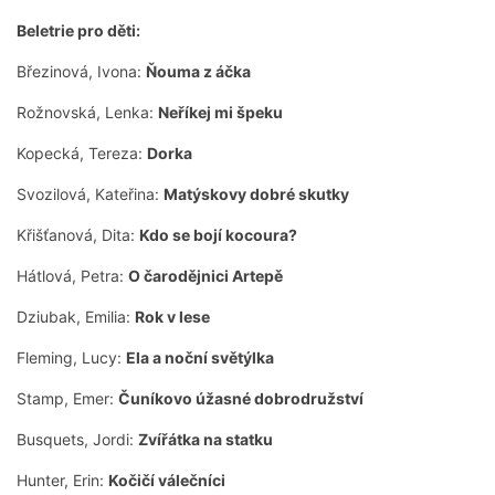
Beletrie pro děti:
Březinová, Ivona:
Ňouma z áčka
Rožnovská, Lenka:
Neříkej mi špeku
Kopecká, Tereza:
Dorka
Svozilová, Kateřina:
Matýskovy dobré skutky
Křišťanová, Dita:
Kdo se bojí kocoura?
Hátlová, Petra:
O čarodějnici Artepě
Dziubak, Emilia:
Rok v lese
Fleming, Lucy:
Ela a noční světýlka
Stamp, Emer:
Čuníkovo úžasné dobrodružství
Busquets, Jordi:
Zvířátka na statku
Hunter, Erin:
Kočičí válečníci