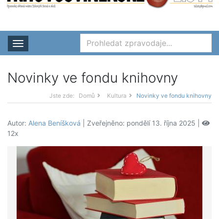
Rozbalit nabídku
Novinky ve fondu knihovny
Jste zde:
Domů
Kultura
Novinky ve fondu knihovny
Autor:
Alena Beníšková
| Zveřejněno: pondělí 13. října 2025 |
12x