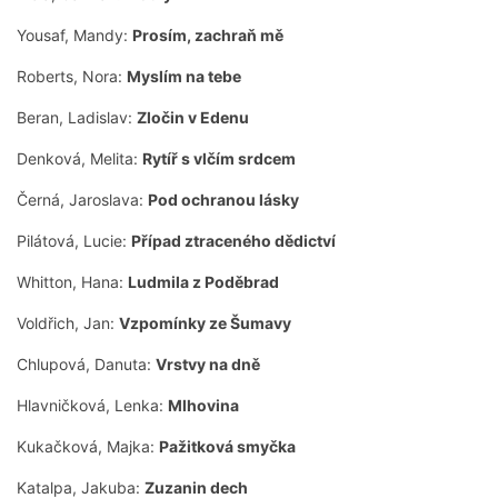
Yousaf, Mandy:
Prosím, zachraň mě
Roberts, Nora:
Myslím na tebe
Beran, Ladislav:
Zločin v Edenu
Denková, Melita:
Rytíř s vlčím srdcem
Černá, Jaroslava:
Pod ochranou lásky
Pilátová, Lucie:
Případ ztraceného dědictví
Whitton, Hana:
Ludmila z Poděbrad
Voldřich, Jan:
Vzpomínky ze Šumavy
Chlupová, Danuta:
Vrstvy na dně
Hlavničková, Lenka:
Mlhovina
Kukačková, Majka:
Pažitková smyčka
Katalpa, Jakuba:
Zuzanin dech