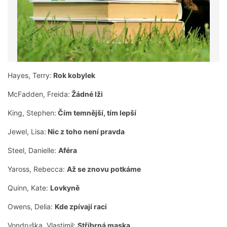
Hayes, Terry:
Rok kobylek
McFadden, Freida:
Žádné lži
King, Stephen:
Čím temnější, tím lepší
Jewel, Lisa:
Nic z toho není pravda
Steel, Danielle:
Aféra
Yaross, Rebecca:
Až se znovu potkáme
Quinn, Kate:
Lovkyně
Owens, Delia:
Kde zpívají raci
Vondruška, Vlastimil:
Stříbrná maska