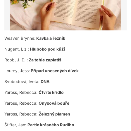
Weaver, Brynne:
Kavka a řezník
Nugent, Liz :
Hluboko pod kůží
Robb, J. D. :
Za tohle zaplatíš
Lourey, Jess:
Případ unesených dívek
Svobodová, Iveta:
DNA
Yaross, Rebecca:
Čtvrté křídlo
Yaross, Rebecca:
Onyxová bouře
Yaross, Rebecca:
Železný plamen
Štifter, Jan:
Partie krásného Rudiho