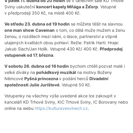
V pátek 11. dubna od 20 hodin
se v tanečním sále KD Trhové
Sviny uskuteční
koncert kapely Mňága a Žďorp
. Vstupné
v předprodeji 350 Kč, na místě 400 Kč.
Ve středu 23. dubna od 19 hodin
se můžete těšit na slavnou
one man show
Caveman
o tom, co dělá muže mužem a ženu
ženou, o rozdílech mezi námi, o lásce, partnerství a vtipně
utajených kvalitách obou pohlaví. Režie: Patrik Hartl. Hraje:
Jakub Slach/Jan Holík. Vstupné 430 Kč/ 400 Kč.
Předprodej
vstupenek od 17. března
.
V sobotu 26. dubna od 16 hodin
bychom chtěli pozvat malé i
velké diváky na
pohádkový muzikál
na motivy Boženy
Němcové
Pyšná princezna
v podání herců
Divadelní
společnosti Julie Jurištové
. Vstupné 50 Kč.
Vstupenky na všechny výše uvedené akce lze zakoupit v
kanceláři KD Trhové Sviny, KIC Trhové Sviny, IC Borovany nebo
online na webu
https://kulturavesvinech.cz
.