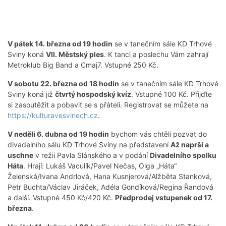
V pátek 14. března od 19 hodin
se v tanečním sále KD Trhové
Sviny koná
VII. Městský ples
. K tanci a poslechu Vám zahrají
Metroklub Big Band a Cmaj7. Vstupné 250 Kč.
V sobotu 22. března od 18 hodin
se v tanečním sále KD Trhové
Sviny koná již
čtvrtý hospodský kvíz
. Vstupné 100 Kč. Přijďte
si zasoutěžit a pobavit se s přáteli. Registrovat se můžete na
https://kulturavesvinech.cz
.
V neděli 6. dubna od 19 hodin
bychom vás chtěli pozvat do
divadelního sálu KD Trhové Sviny na představení
Až naprší a
uschne
v režii Pavla Slánského a v podání
Divadelního spolku
Háta
. Hrají: Lukáš Vaculík/Pavel Nečas, Olga „Háta“
Želenská/Ivana Andrlová, Hana Kusnjerová/Alžběta Stanková,
Petr Buchta/Václav Jiráček, Adéla Gondíková/Regina Řandová
a další. Vstupné 450 Kč/420 Kč.
Předprodej vstupenek od 17.
března
.