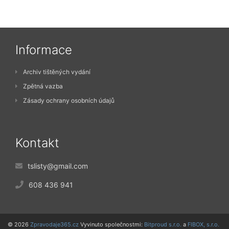
Informace
Archiv tištěných vydání
Zpětná vazba
Zásady ochrany osobních údajů
Kontakt
tslisty@gmail.com
608 436 941
© 2026
Zpravodaje365.cz
Vyvinuto společnostmi:
Bitproud s.r.o.
a
FIBOX, s.r.o.