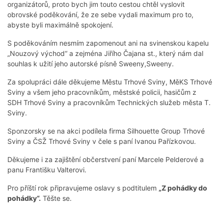
organizátorů, proto bych jim touto cestou chtěl vyslovit
obrovské poděkování, že ze sebe vydali maximum pro to,
abyste byli maximálně spokojení.
S poděkováním nesmím zapomenout ani na svinenskou kapelu
„Nouzový východ“ a zejména Jiřího Čajana st., který nám dal
souhlas k užití jeho autorské písně Sweeny,Sweeny.
Za spolupráci dále děkujeme Městu Trhové Sviny, MěKS Trhové
Sviny a všem jeho pracovníkům, městské policii, hasičům z
SDH Trhové Sviny a pracovníkům Technických služeb města T.
Sviny.
Sponzorsky se na akci podílela firma Silhouette Group Trhové
Sviny a ČSŽ Trhové Sviny v čele s paní Ivanou Pařízkovou.
Děkujeme i za zajištění občerstvení paní Marcele Pelderové a
panu Františku Valterovi.
Pro příští rok připravujeme oslavy s podtitulem
„Z pohádky do
pohádky“.
Těšte se.