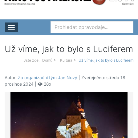
Rozbalit nabídku
Už víme, jak to bylo s Luciferem
Jste zde:
Domů
Kultura
Už víme, jak to bylo s Luciferem
Autor:
Za organizační tým Jan Nový
| Zveřejněno: středa 18.
prosince 2024 |
28x