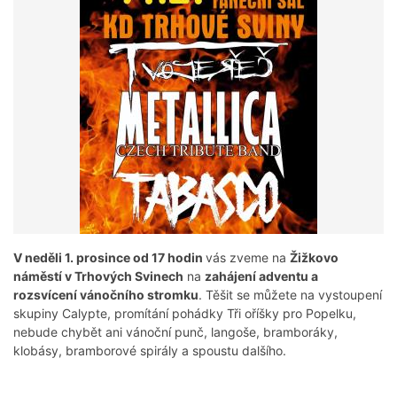
V neděli 1. prosince od 17 hodin
vás zveme na
Žižkovo
náměstí v Trhových Svinech
na
zahájení adventu a
rozsvícení vánočního stromku
. Těšit se můžete na vystoupení
skupiny Calypte, promítání pohádky Tři oříšky pro Popelku,
nebude chybět ani vánoční punč, langoše, bramboráky,
klobásy, bramborové spirály a spoustu dalšího.