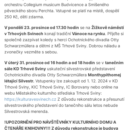
orchestru Collegium musicum Budvicence a Smíšeného
pěveckého sboru Perchta. Vstupné se platí na místě, dospělí
250 Kč, děti zdarma.
V pondělí 23. prosince od 17.30 hodin
se na
Žižkově náměstí
v Trhových Svinech
konají tradiční
Vánoce na rynku
. Přijďte si
společně zazpívat koledy s herci Ochotnického divadla Otty
Schwarzmüllera a dětmi z MŠ Trhové Sviny. Dobrou náladu a
zvonečky vezměte s sebou.
V úterý 31. prosince od 16 hodin a od 18 hodin
se v
tanečním
sále KD Trhové Sviny
uskuteční silvestrovské představení
Ochotnického divadla Otty Schwarzmüllera
Monthypithomej
létající Silvestr.
Vstupenky lze zakoupit od 1. 12. 2024 v KD
Trhové Sviny, KIC Trhové Sviny, IC Borovany nebo online na
webu Městského kulturního střediska Trhové Sviny:
https://kulturavesvinech.cz
Z důvodu rekonstrukce a přesunutí
silvestrovského představení do tanečního sálu letos nebude
Silvestrovská merenda.
!UPOZORNĚNÍ PRO NÁVŠTĚVNÍKY KULTURNÍHO DOMU A
ČTENÁŘE KNIHOVNY!!! Z důvodu rekonstrukce je budova