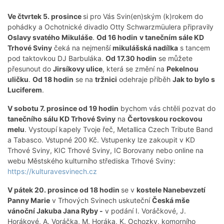
Ve čtvrtek 5. prosince
si pro Vás Svin(en)ským (k)rokem do
pohádky a Ochotnické divadlo Otty Schwarzmüulera připravily
Oslavy svatého Mikuláše
.
Od 16 hodin
v tanečním sále KD
Trhové Sviny
čeká na nejmenší
mikulášská nadílka
s tancem
pod taktovkou DJ Barbuláka.
Od 17.30 hodin
se můžete
přesunout do
Jirsíkovy ulice
, která se změní na
Pekelnou
uličku
.
Od 18 hodin
se na
tržnici
odehraje příběh
Jak to bylo s
Luciferem
.
V sobotu 7. prosince od 19 hodin
bychom vás chtěli pozvat do
tanečního sálu KD Trhové Sviny
na
Čertovskou rockovou
melu
. Vystoupí kapely Tvoje řeč, Metallica Czech Tribute Band
a Tabasco. Vstupné 200 Kč. Vstupenky lze zakoupit v KD
Trhové Sviny, KIC Trhové Sviny, IC Borovany nebo online na
webu Městského kulturního střediska Trhové Sviny:
https://kulturavesvinech.cz
V pátek 20. prosince od 18 hodin
se v
kostele Nanebevzetí
Panny Marie
v Trhových Svinech uskuteční
Česká mše
vánoční Jakuba Jana Ryby -
v podání I. Voráčkové, J.
Horákové, A. Voráčka, M. Horáka, K. Ochozky, komorního